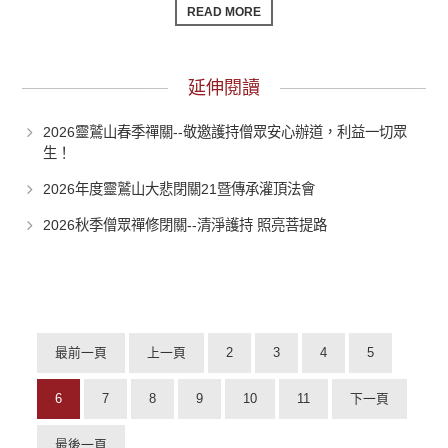
READ MORE
延伸閱讀
2026靈鷲山春季禪關--敬邀護持僧眾安心辦道，利益一切眾
生！
2026年度靈鷲山大悲閉關21暨傳承灌頂法會
2026秋季僧眾禪修閉關--清淨護持 照亮菩提路
最前一頁
上一頁
2
3
4
5
6
7
8
9
10
11
下一頁
最後一頁