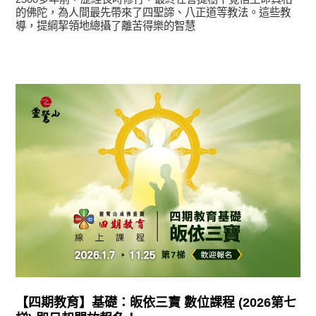
的佛陀，為人間最先帶來了四聖諦、八正道等教法。這些教
導，提綱挈領地總攝了離苦得樂的智慧
最新消息
【四期教育】基礎：皈依三寶 數位課程 (2026第七