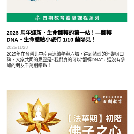
2026 馬年迎新．生命翻轉的第一站！—翻轉
DNA・生命體驗小旅行 1/10 蘭陽見！
2025/11/28
2025年在台灣北中南東連續舉辦六場，得到熱烈的迴響與口
碑，大家共同的見證是~我們真的可以"翻轉DNA"，還沒有參
加的朋友千萬別錯過！
最新消息