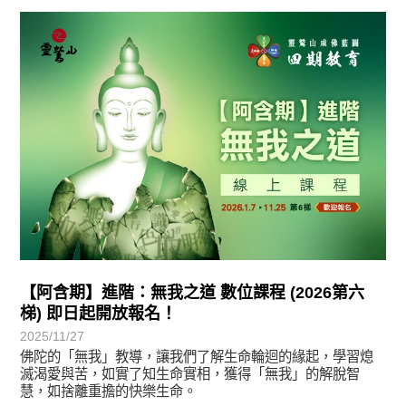
最新消息
【阿含期】進階：無我之道 數位課程 (2026第六
梯) 即日起開放報名！
2025/11/27
佛陀的「無我」教導，讓我們了解生命輪迴的緣起，學習熄
滅渴愛與苦，如實了知生命實相，獲得「無我」的解脫智
慧，如捨離重擔的快樂生命。