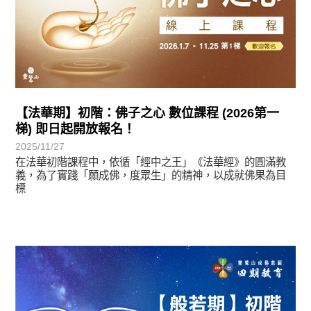
【法華期】初階：佛子之心 數位課程 (2026第一
梯) 即日起開放報名！
2025/11/27
在法華初階課程中，依循「經中之王」《法華經》的圓滿教
義，為了實踐「願成佛，度眾生」的精神，以成就佛果為目
標
最新消息