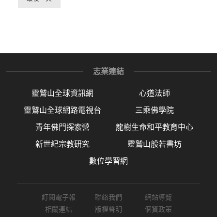
志業連結
靈鷲山全球資訊網
心道法師
靈鷲山全球網路電視台
三乘佛學院
青年佛門探索營
龍樹生命和平教育中心
新世紀宗教研究
靈鷲山般若書坊
數位學習網
訂閱電子報
聯絡我們
網站導覽
相關連結
版權聲明
個資政策