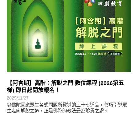
【阿含期】高階：解脫之門 數位課程 (2026第五
梯) 即日起開放報名！
2025/11/27
以佛陀因應眾生各式問題所教導的三十七道品，善巧引導眾
生走向解脫之道，正是佛陀的教法最為珍貴之處。