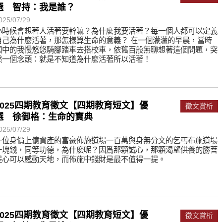
選 智持：我是誰？
025/07/29
小時候會想著人活著要幹嘛？為什麼我要活著？每一個人都可以定義
自己為什麼活著，那怎樣算生命的意義？ 在一個濛濛的早晨，當時
國中的我慢悠悠騎腳踏車去搭校車，依舊百般無聊想著這個問題，突
然一個念頭：就是不知道為什麼活著所以活著！
2025四期教育徵文【四期教育短文】優
徵文賞析
選 徐御格：生命的寶典
025/07/29
一位身價上億資產的富豪佈施道場一百萬與身無分文的乞丐布施道場
一塊錢，同等功德，為什麽呢？因爲那顆誠心，那顆渴望供養的勝菩
提心可以感動天地，而佈施中錢財是最不值得一提。
2025四期教育徵文【四期教育短文】優
徵文賞析