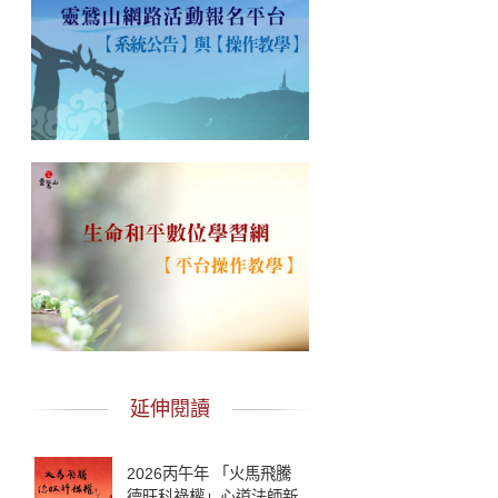
延伸閱讀
2026丙午年 「火馬飛騰
德旺科祿權」心道法師新