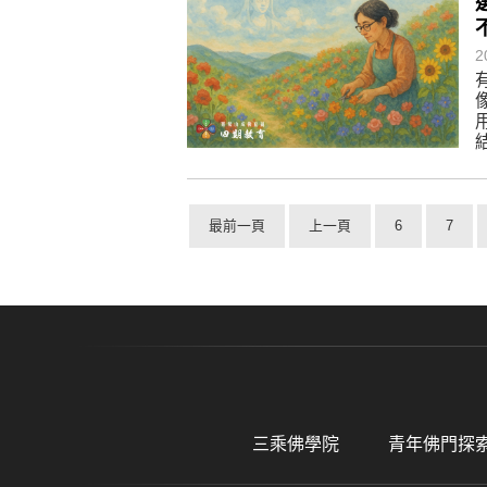
2
最前一頁
上一頁
6
7
三乘佛學院
青年佛門探