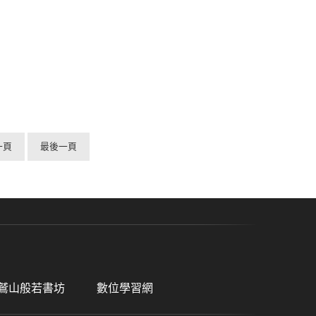
一頁
最後一頁
鷲山般若書坊
數位學習網