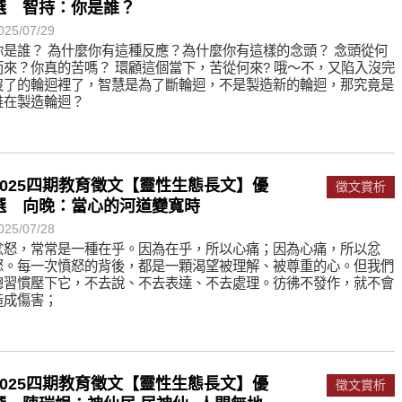
選 智持：你是誰？
025/07/29
你是誰？ 為什麼你有這種反應？為什麼你有這樣的念頭？ 念頭從何
而來？你真的苦嗎？ 環顧這個當下，苦從何來? 哦～不，又陷入沒完
沒了的輪迴裡了，智慧是為了斷輪迴，不是製造新的輪迴，那究竟是
誰在製造輪迴？
2025四期教育徵文【靈性生態長文】優
徵文賞析
選 向晚：當心的河道變寬時
025/07/28
忿怒，常常是一種在乎。因為在乎，所以心痛；因為心痛，所以忿
怒。每一次憤怒的背後，都是一顆渴望被理解、被尊重的心。但我們
總習慣壓下它，不去說、不去表達、不去處理。彷彿不發作，就不會
造成傷害；
2025四期教育徵文【靈性生態長文】優
徵文賞析