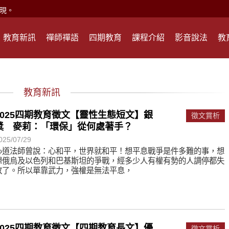
現。
心頭就開。
教育新訊
禪師禪語
四期教育
課程介紹
影音說法
教
何在？
遙，讓生命更寬廣。
惡業；正面積極樂觀，就是生活禪。
教育新訊
能沉澱，才能傾聽。
2025四期教育徵文【靈性生態短文】銀
徵文賞析
獎 麥莉：「環保」從何處著手？
滅。
025/07/29
心道法師曾說：心和平，世界就和平！想平息戰爭是件多難的事，想
想俄烏及以色列和巴基斯坦的爭戰，經多少人有權有勢的人調停都失
心、無盡的智慧、無盡的接引。
敗了。所以單靠武力，強權是無法平息，
現。
心頭就開。
何在？
2025四期教育徵文【四期教育長文】優
徵文賞析