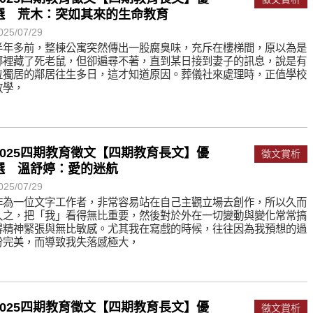
遙，讓生命更寬廣。
選 荒木：突如其來的生命教育
惡業；正面積極樂觀，就是生活禪。
025/07/29
半年多前，整棟公寓突然傳出一股腐臭味，充斥在樓梯間，原以為是
能沉澱，才能傾聽。
哪裡藏了死老鼠，但卻遍尋不著，直到某日接到妻子的訊息，說是有
位獨居的鄰居往生多日，這才知道原因。葬儀社來處理時，正值學校
放學，
2025四期教育徵文【四期教育長文】優
徵文賞析
選 溫舒婷：愛的迷航
025/07/29
作為一位文字工作者，非常容易站在自己主觀立場去創作，所以久而
久之，把「我」看得無比重要，然後對於外在一切變動與變化常常搞
得精神緊張與無比敏感。尤其我在寫戲的時候，往往因為我預想的過
份完美，而導致我失落感極大，
2025四期教育徵文【四期教育長文】優
徵文賞析