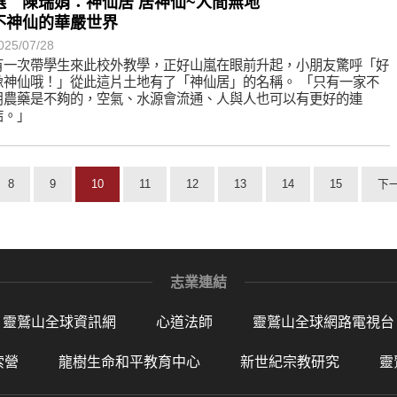
選 陳瑞娟：神仙居 居神仙~人間無地
不神仙的華嚴世界
025/07/28
有一次帶學生來此校外教學，正好山嵐在眼前升起，小朋友驚呼「好
像神仙哦！」從此這片土地有了「神仙居」的名稱。 「只有一家不
用農藥是不夠的，空氣、水源會流通、人與人也可以有更好的連
結。」
8
9
10
11
12
13
14
15
下
志業連結
靈鷲山全球資訊網
心道法師
靈鷲山全球網路電視台
索營
龍樹生命和平教育中心
新世紀宗教研究
靈