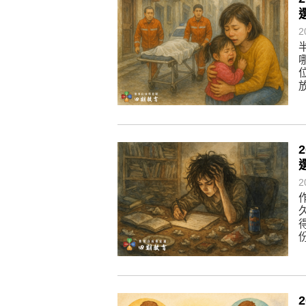
懂得消化煩惱，便能讓生活自在逍
負面是惡業，消極是惡業，悲觀是
2
生命是不斷流動地，安靜下來，才
不執著、不妄想，當下即圓滿。
2