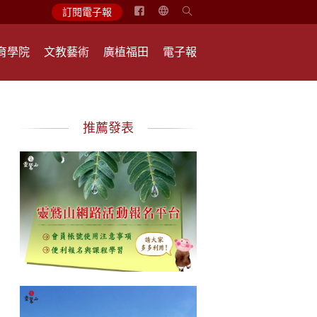
简
訂閱電子報
体
中
育學院
文教藝術
廣植福田
電子報
文
English
推薦發表