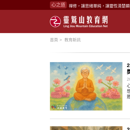
心之道
禪修，讓思緒單純，讓靈性清楚顯
念頭在心頭，不舒服；轉個念頭，
煩惱如同下雨，當雨過天晴，雨復
懂得消化煩惱，便能讓生活自在逍
首頁
教育新訊
負面是惡業，消極是惡業，悲觀是
生命是不斷流動地，安靜下來，才
不執著、不妄想，當下即圓滿。
心不跟隨現下煩惱，不隨就不會生
2
學佛，就是學著拭去塵埃。
不要看小小的慈悲，它是無盡的善
禪修，讓思緒單純，讓靈性清楚顯
念頭在心頭，不舒服；轉個念頭，
煩惱如同下雨，當雨過天晴，雨復