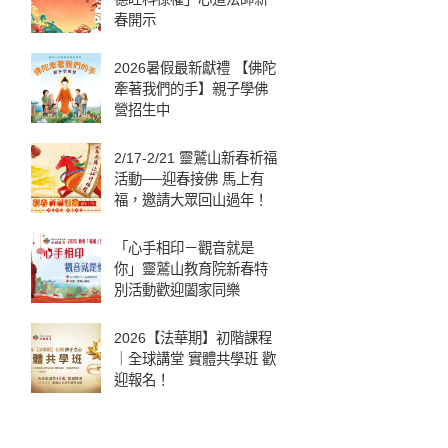
春開示
2026暑假最新獻禮 【佛陀
牽著我們的手】親子學佛
營招生中
2/17-2/21 靈鷲山新春祈福
活動──迎春接佛 馬上有
福，邀請大眾回山過年！
「心手相印－觀音就是
你」靈鷲山教育院新春特
別活動歡迎闔家同樂
2026【法華期】初階課程
｜全球講堂 實體共學班 歡
迎報名！