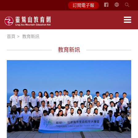
简
訂閱電子報
体
中
文
首頁
教育新訊
English
教育新訊
學習分享