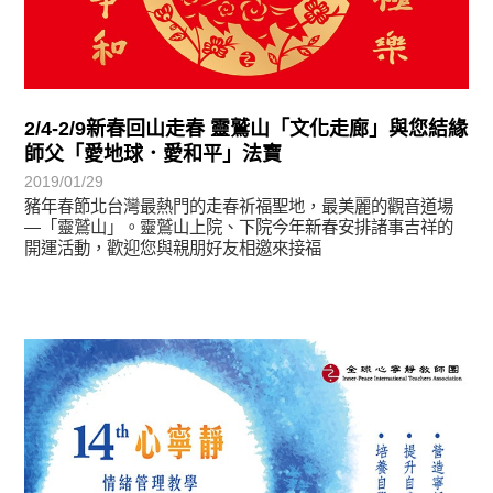
2/4-2/9新春回山走春 靈鷲山「文化走廊」與您結緣
師父「愛地球．愛和平」法寶
2019/01/29
豬年春節北台灣最熱門的走春祈福聖地，最美麗的觀音道場
—「靈鷲山」。靈鷲山上院、下院今年新春安排諸事吉祥的
開運活動，歡迎您與親朋好友相邀來接福
教育活動