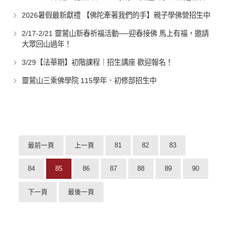
2026暑假最新獻禮 【佛陀牽著我們的手】親子學佛營招生中
2/17-2/21 靈鷲山新春祈福活動──迎春接佛 馬上有福，邀請
大眾回山過年！
3/29【法華期】初階課程｜招生講座 歡迎報名！
靈鷲山三乘佛學院 115學年．初修部招生中
最前一頁
上一頁
81
82
83
84
85
86
87
88
89
90
下一頁
最後一頁