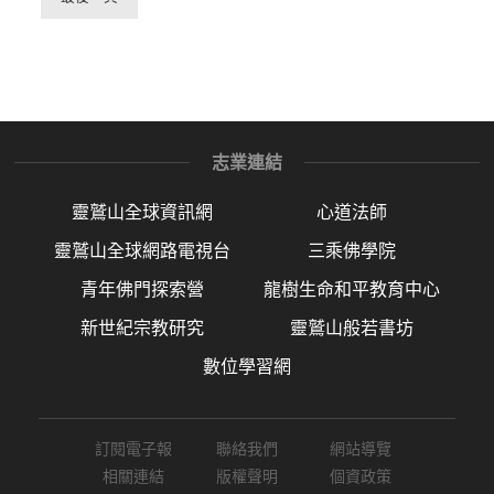
志業連結
靈鷲山全球資訊網
心道法師
靈鷲山全球網路電視台
三乘佛學院
青年佛門探索營
龍樹生命和平教育中心
新世紀宗教研究
靈鷲山般若書坊
數位學習網
訂閱電子報
聯絡我們
網站導覽
相關連結
版權聲明
個資政策