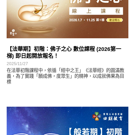
【法華期】初階：佛子之心 數位課程 (2026第一
梯) 即日起開放報名！
2025/11/27
在法華初階課程中，依循「經中之王」《法華經》的圓滿教
義，為了實踐「願成佛，度眾生」的精神，以成就佛果為目
標
最新消息