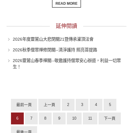
READ MORE
延伸閱讀
2026年度靈鷲山大悲閉關21暨傳承灌頂法會
2026秋季僧眾禪修閉關--清淨護持 照亮菩提路
2026靈鷲山春季禪關--敬邀護持僧眾安心辦道，利益一切眾
生！
最前一頁
上一頁
2
3
4
5
6
7
8
9
10
11
下一頁
最後一頁