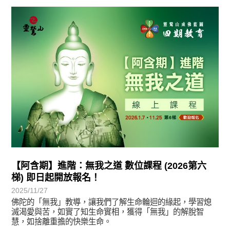
最新消息
【阿含期】進階：無我之道 數位課程 (2026第六
梯) 即日起開放報名！
2025/11/27
佛陀的「無我」教導，讓我們了解生命輪迴的緣起，學習熄
滅渴愛與苦，如實了知生命實相，獲得「無我」的解脫智
慧，如捨離重擔的快樂生命。