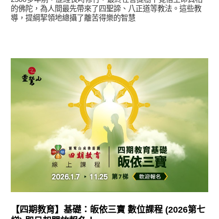
的佛陀，為人間最先帶來了四聖諦、八正道等教法。這些教
導，提綱挈領地總攝了離苦得樂的智慧
最新消息
【四期教育】基礎：皈依三寶 數位課程 (2026第七