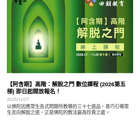
【阿含期】高階：解脫之門 數位課程 (2026第五
梯) 即日起開放報名！
2025/11/27
以佛陀因應眾生各式問題所教導的三十七道品，善巧引導眾
生走向解脫之道，正是佛陀的教法最為珍貴之處。