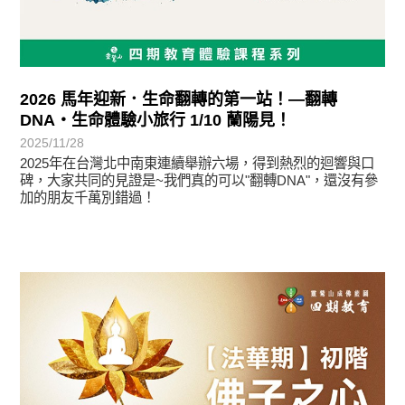
2026 馬年迎新．生命翻轉的第一站！—翻轉
DNA・生命體驗小旅行 1/10 蘭陽見！
2025/11/28
2025年在台灣北中南東連續舉辦六場，得到熱烈的迴響與口
碑，大家共同的見證是~我們真的可以"翻轉DNA"，還沒有參
加的朋友千萬別錯過！
最新消息