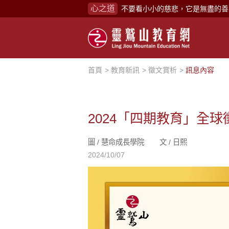
不要看小小的慈悲，它是無盡的善
心之道
禪修，讓思緒單純，讓靈性清楚顯
念頭在心頭，不舒服；轉個念頭，
煩惱如同下雨，當雨過天晴，雨復
首頁
教育新訊
徵文賞析
訊息內容
懂得消化煩惱，便能讓生活自在逍
負面是惡業，消極是惡業，悲觀是
生命是不斷流動地，安靜下來，才
2024「四期教育」全
不執著、不妄想，當下即圓滿。
圖 /
慧命成長學院
文 /
日熙
心不跟隨現下煩惱，不隨就不會生
2024/10/07
學佛，就是學著拭去塵埃。
不要看小小的慈悲，它是無盡的善
禪修，讓思緒單純，讓靈性清楚顯
念頭在心頭，不舒服；轉個念頭，