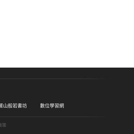
鷲山般若書坊
數位學習網
政策