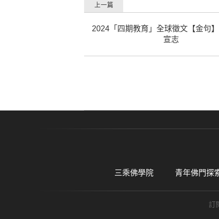
上一篇
2024「四期教育」全球徵文【金句
宣志
三乘佛學院
青年佛門探
訂