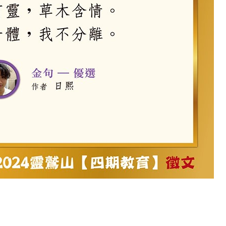
何在？
遙，讓生命更寬廣。
惡業；正面積極樂觀，就是生活禪。
能沉澱，才能傾聽。