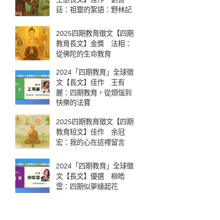
廷：祖靈的絮語：野林記
2025四期教育徵文【四期
教育長文】金獎 法相：
從佛陀的生命教育
2024「四期教育」全球徵
文【長文】佳作 王有
麗：四期教育，從煩惱到
快樂的法寶
2025四期教育徵文【四期
教育短文】佳作 余冠
宏：我的心在這裡留言
2024「四期教育」全球徵
文【長文】優選 柳皓
雲：四期似夢緣起花