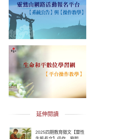
延伸閱讀
2025四期教育徵文【靈性
生態長文】佳作 劉哲