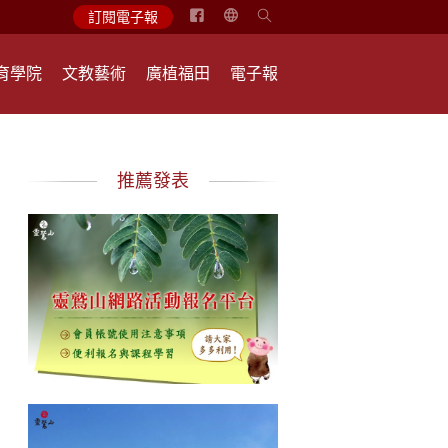
简
訂閱電子報
体
中
育學院
文教藝術
廣植福田
電子報
文
English
推薦發表