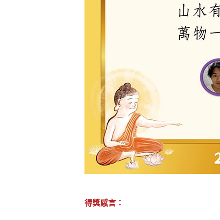
煩惱如同下雨，當雨過天晴，雨復
懂得消化煩惱，便能讓生活自在逍
負面是惡業，消極是惡業，悲觀是
生命是不斷流動地，安靜下來，才
不執著、不妄想，當下即圓滿。
得獎感言：