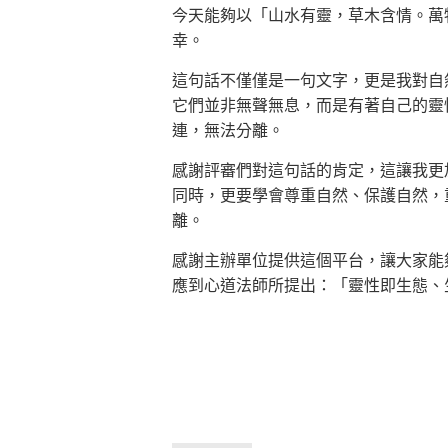
今天能夠以「山水有靈，草木含情。萬
幸。
這句話不僅僅是一句文字，更是我對自
它們並非無聲無息，而是有著自己的靈
連，無法分離。
感謝評審們對這句話的肯定，這讓我更
同時，更要學會尊重自然、保護自然，
離。
感謝主辦單位提供這個平台，讓大家能
應到心道法師所提出：「靈性即生態、