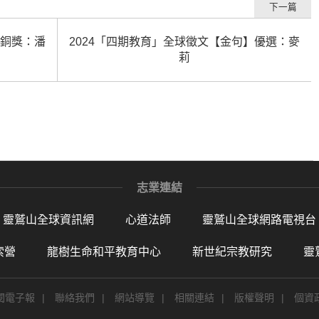
下一篇
】銅獎：潘
2024「四期教育」全球徵文【金句】優選：麥
莉
志業連結
靈鷲山全球資訊網
心道法師
靈鷲山全球網路電視台
索營
龍樹生命和平教育中心
新世紀宗教研究
靈
閱電子報
|
聯絡我們
|
網站導覽
|
相關連結
|
版權聲明
|
個資