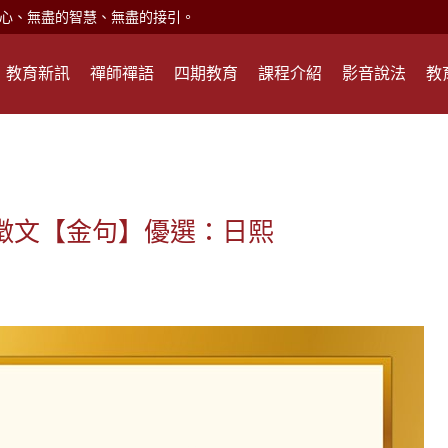
心、無盡的智慧、無盡的接引。
現。
教育新訊
禪師禪語
四期教育
課程介紹
影音說法
教
心頭就開。
何在？
遙，讓生命更寬廣。
惡業；正面積極樂觀，就是生活禪。
能沉澱，才能傾聽。
球徵文【金句】優選：日熙
滅。
心、無盡的智慧、無盡的接引。
現。
心頭就開。