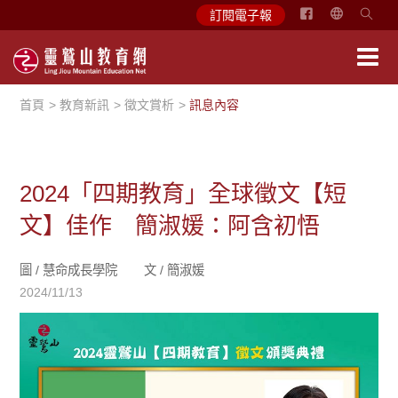
简
訂閱電子報
体
中
文
首頁
教育新訊
徵文賞析
訊息內容
English
2024「四期教育」全球徵文【短
文】佳作 簡淑媛：阿含初悟
圖 /
慧命成長學院
文 /
簡淑媛
2024/11/13