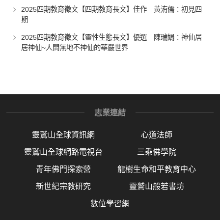
2025四期教育徵文【四期教育長文】佳作 黃洧儒：初見四
期
2025四期教育徵文【靈性生態長文】優選 陳瑞娟：神仙居
居神仙~人間無地不神仙的華嚴世界
志業連結
靈鷲山全球資訊網
心道法師
靈鷲山全球網路電視台
三乘佛學院
青年佛門探索營
龍樹生命和平教育中心
新世紀宗教研究
靈鷲山般若書坊
數位學習網