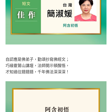
自認應是佛弟子，勤頌抄寫佛經文；
巧緣靈鷲山講壇，法師開示頓醒悟，
才知過往錯錯錯，千年佛法深深深！