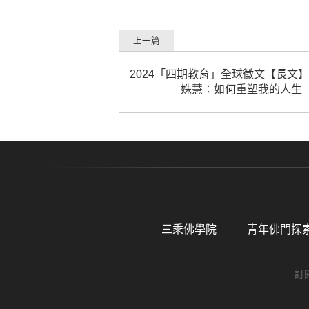
上一篇
2024「四期教育」全球徵文【長文
姝慧：如何重塑我的人生
三乘佛學院
青年佛門探
訂