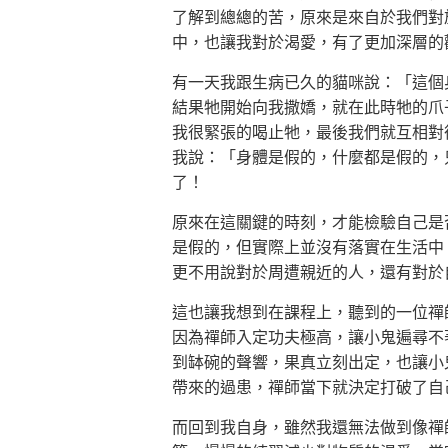
了解到總總的苦，原來是來自於我們對
中，也讓我對於渴愛，有了更加深層的
有一天我跟生病已久的貓咪說：「這個
結果牠開始向我撒嬌，就在此時牠的爪
我很緊張的喝止牠，最後我們就互相對
我說：「身體是假的，什麼都是假的，
了！
原來在這關鍵的時刻，才能檢驗自己是
是假的，但實際上並沒有落實在生活中
更不用說對於周遭親近的人，還有對於
這也讓我想到在課程上，聽到的一位禪
因為禪師入定功夫極高，讓小鬼遍尋不
到缽碗的聲響，果真立刻出定，也讓小
帶來的過患，禪師當下就決定打破了自
而回到我自身，雖然我還無法做到像禪