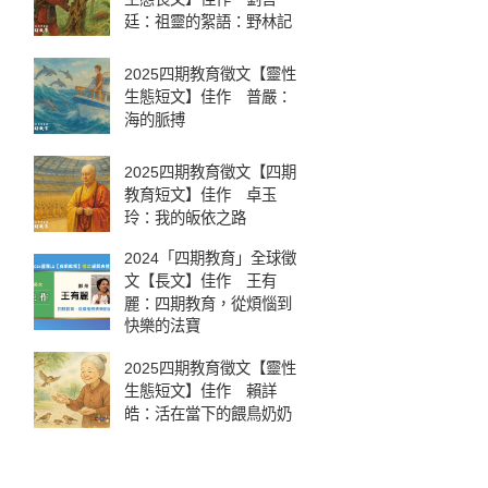
廷：祖靈的絮語：野林記
2025四期教育徵文【靈性
生態短文】佳作 普嚴：
海的脈搏
2025四期教育徵文【四期
教育短文】佳作 卓玉
玲：我的皈依之路
2024「四期教育」全球徵
文【長文】佳作 王有
麗：四期教育，從煩惱到
快樂的法寶
2025四期教育徵文【靈性
生態短文】佳作 賴詳
皓：活在當下的餵鳥奶奶