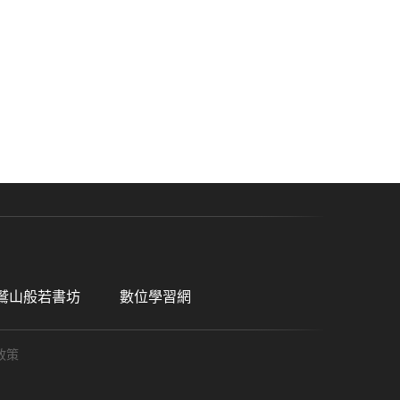
鷲山般若書坊
數位學習網
政策