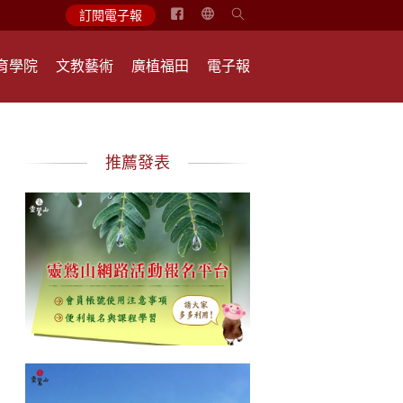
简
訂閱電子報
体
中
育學院
文教藝術
廣植福田
電子報
文
English
推薦發表