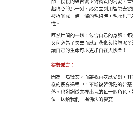
節，慢慢的練習減少對物質的渴愛，當
起瞋心的那一刻，必須立刻用智慧去觀
被拆解成一條一條的毛線時，毛衣也已
性。
既然世間的一切，包含自己的身體，都
又何必為了失去而感到悲傷與憤怒呢？
讓自己的生命可以更加自在與快樂！
得獎感言：
因為一場徵文，而讓我再次感受到，其
樣的撰寫過程中，不斷複習佛陀的智慧
落。也謝謝徵文裡出現的每一個角色，
位，送給我們一場佛法的饗宴！