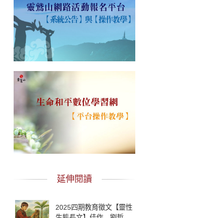
延伸閱讀
2025四期教育徵文【靈性
生態長文】佳作 劉哲