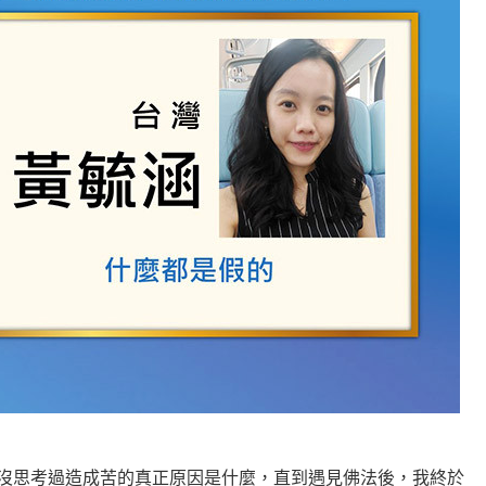
遙，讓生命更寬廣。
惡業；正面積極樂觀，就是生活禪。
能沉澱，才能傾聽。
沒思考過造成苦的真正原因是什麼，直到遇見佛法後，我終於