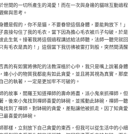
於世間的一切所產生的渴愛！而在一次與身邊的貓咪互動過程
觀察與思考。
身體是假的，你不是貓，不要眷戀這個身體，要能夠放下！」
子直接勾住了我的毛衣，當下因為擔心毛衣被爪子勾破，於是
彼此生氣。接著我將這個過程講述給法師聽，法師一聽完就回
只有毛衣是真的！」這個當下我彷彿被雷打到般，突然間清醒
否真的有如實將佛陀的法教深植於心中，我只是嘴上說著身體
，連小小的物質我都能有如此貪愛，並且將其視為真實，那麼
自己的執著，一定是更加牢不可破的。
師的故事，閻羅王知道禪師的壽命將盡，派小鬼來抓禪師，但
著，後來小鬼找到禪師喜愛的缽碗，並搖動此缽碗，禪師一聽
鬼找到了禪師。對缽碗的貪愛，差點讓他被抓走，因了知貪愛
己最喜愛的缽碗。
師那樣，立刻放下自己貪愛的東西，但我可以從生活中的小細