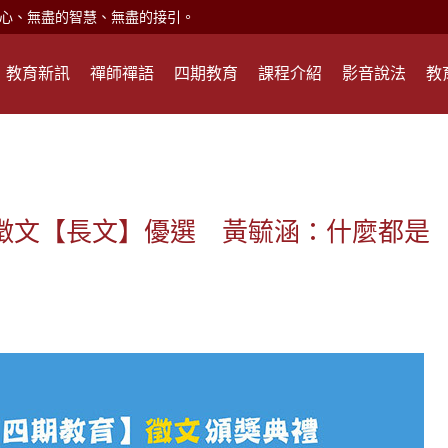
現。
心頭就開。
教育新訊
禪師禪語
四期教育
課程介紹
影音說法
教
何在？
遙，讓生命更寬廣。
惡業；正面積極樂觀，就是生活禪。
能沉澱，才能傾聽。
球徵文【長文】優選 黃毓涵：什麼都是
滅。
心、無盡的智慧、無盡的接引。
現。
心頭就開。
何在？