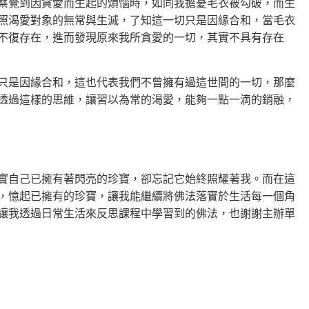
察覺到因貪愛而生起的煩惱時，如同我擔憂毛衣被勾破，而生
照渴愛對象的無常與生滅，了知這一切只是因緣合和，當毛衣
不復存在，進而發現原來我所貪愛的一切，其實不具有存在
只是因緣合和，這也代表我們不曾擁有過這世間的一切，那麼
透過這樣的思維，讓習以為常的渴愛，能夠一點一滴的銷融，
實自己已擁有著閃亮的珍寶，卻忘記它始終照耀著我。而在這
，憶起已擁有的珍寶，讓我能繼續將佛法落實於生活每一個角
讓我透過日常生活來反思課程中學習到的佛法，也謝謝主辦單