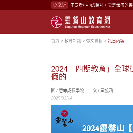
心之道
禪修，讓思緒單純，讓靈性清楚顯
念頭在心頭，不舒服；轉個念頭，
煩惱如同下雨，當雨過天晴，雨復
懂得消化煩惱，便能讓生活自在逍
首頁
教育新訊
徵文賞析
訊息內容
負面是惡業，消極是惡業，悲觀是
生命是不斷流動地，安靜下來，才
2024「四期教育」全
不執著、不妄想，當下即圓滿。
假的
心不跟隨現下煩惱，不隨就不會生
學佛，就是學著拭去塵埃。
圖 /
慧命成長學院
文 /
黃毓涵
2025/02/14
不要看小小的慈悲，它是無盡的善
禪修，讓思緒單純，讓靈性清楚顯
念頭在心頭，不舒服；轉個念頭，
煩惱如同下雨，當雨過天晴，雨復