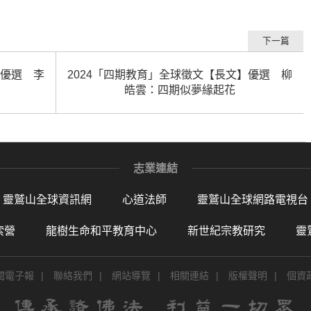
下一篇
】優選 李
2024「四期教育」全球徵文【長文】優選 柳
皓雲：四期似夢緣起花
志業連結
靈鷲山全球資訊網
心道法師
靈鷲山全球網路電視台
索營
龍樹生命和平教育中心
新世紀宗教研究
靈
閱電子報
|
聯絡我們
|
網站導覽
|
相關連結
|
版權聲明
|
個資