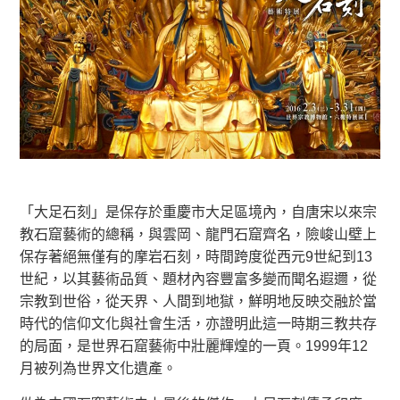
「大足石刻」是保存於重慶市大足區境內，自唐宋以來宗
教石窟藝術的總稱，與雲岡、龍門石窟齊名，險峻山壁上
保存著絕無僅有的摩岩石刻，時間跨度從西元9世紀到13
世紀，以其藝術品質、題材內容豐富多變而聞名遐邇，從
宗教到世俗，從天界、人間到地獄，鮮明地反映交融於當
時代的信仰文化與社會生活，亦證明此這一時期三教共存
的局面，是世界石窟藝術中壯麗輝煌的一頁。1999年12
月被列為世界文化遺產。