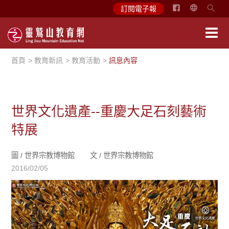
简
訂閱電子報
体
中
文
首頁
教育新訊
教育活動
訊息內容
English
世界文化遺產--重慶大足石刻藝術
特展
圖 /
世界宗教博物館
文 /
世界宗教博物館
2016/02/05