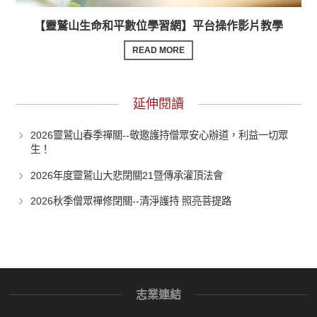
【靈鷲山生命和平數位學習網】平台操作影片教學
READ MORE
延伸閱讀
2026靈鷲山春季禪關--敬邀護持僧眾安心辦道，利益一切眾
生！
2026年度靈鷲山大悲閉關21暨傳承灌頂法會
2026秋季僧眾禪修閉關--清淨護持 照亮菩提路
志業連結