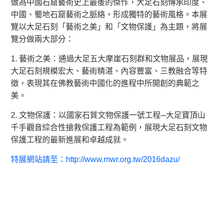
做為中國石窟藝術史上最後的傑作，大足石刻傳承印度、
中國、蜀地石窟藝術之脈絡，形成獨特的藝術風格。本展
覽以大足石刻「藝術之美」和「文物保護」為主題，將展
覽分做兩大部分：
1. 藝術之美：通過大足五大摩崖石刻群和文物展品，展現
大足石刻規模宏大、藝術精湛、內容豐富、三教融合等特
徵，表現其在佛教藝術中國化的進程中所開創的典範之
美。
2. 文物保護：以國家石質文物保護一號工程─大足寶頂山
千手觀音綜合性搶救保護工程為範例，展現大足石刻文物
保護工程的最新進展和卓越成就。
特展網站請至：
http://www.mwr.org.tw/2016dazu/