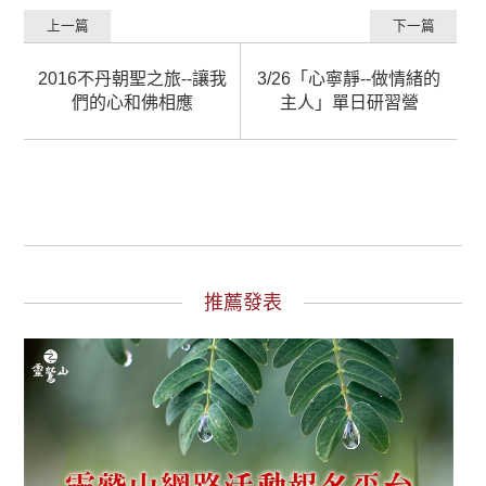
上一篇
下一篇
2016不丹朝聖之旅--讓我
3/26「心寧靜--做情緒的
們的心和佛相應
主人」單日研習營
推薦發表