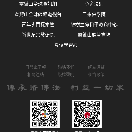
靈鷲山全球資訊網
心道法師
靈鷲山全球網路電視台
三乘佛學院
青年佛門探索營
龍樹生命和平教育中心
新世紀宗教研究
靈鷲山般若書坊
數位學習網
訂閱電子報
聯絡我們
網站導覽
相關連結
版權聲明
個資政策