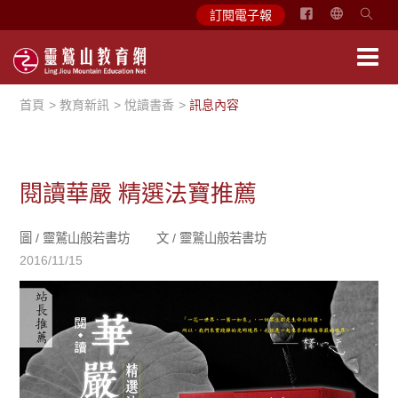
简
訂閱電子報
体
中
文
首頁
教育新訊
悅讀書香
訊息內容
English
閱讀華嚴 精選法寶推薦
圖 /
靈鷲山般若書坊
文 /
靈鷲山般若書坊
2016/11/15