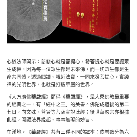
心道法師開示：慈悲心就是菩提心，發菩提心就是要讓眾
生成佛，因為每一位眾生都是未來佛，而一切眾生都是生
命共同體。透過閱讀、親近法寶、一同來發菩提心，實踐
禪的光明世界，也就是打造華嚴的世界。
《大方廣佛華嚴經》簡稱《華嚴經》，是大乘佛教最重要
的經典之一，有「經中之王」的美譽。佛陀成道後的第二
七日，向文殊、普賢等菩薩宣說此經；後世華嚴宗亦根據
此經，開顯法界緣起、事事無礙的妙旨。
在漢地，《華嚴經》共有三種不同的譯本：依卷數分為六