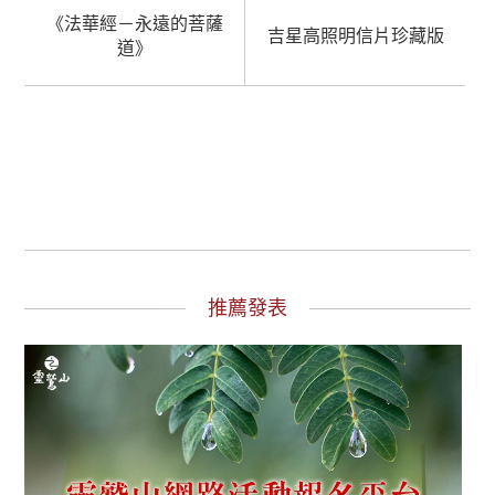
《法華經－永遠的菩薩
吉星高照明信片珍藏版
道》
推薦發表