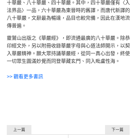
十華嚴、八十華嚴、四十華嚴。其中，四十華嚴僅有〈入
法界品〉一品，六十華嚴為東晉時的舊譯，而唐代新譯的
八十華嚴，文辭最為暢達，品目也較完備，因此在漢地流
傳普遍。
靈鷲山出版之《華嚴經》，即流通最廣的八十華嚴。除恭
印經文外，另以附冊收錄華嚴字母與心道法師開示，以契
入華嚴精神。願大眾持誦華嚴經，從同一真心出發，終使
一切眾生圓滿妙覺而同登華藏玄門、同入毗盧性海。
>>
觀看更多書訊
上一篇
下一篇