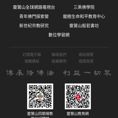
靈鷲山全球網路電視台
三乘佛學院
青年佛門探索營
龍樹生命和平教育中心
新世紀宗教研究
靈鷲山般若書坊
數位學習網
訂閱電子報
聯絡我們
網站導覽
相關連結
版權聲明
個資政策
靈鷲山四期禪教
靈鷲山教育網