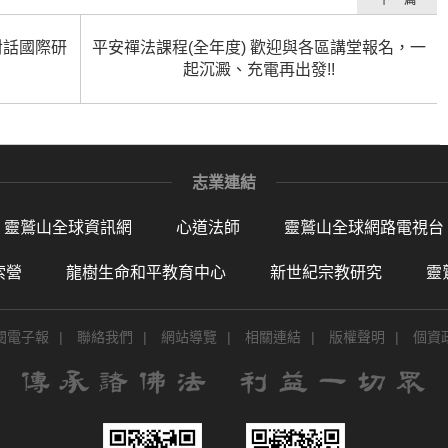
徒對話國際研
平安禪法課程(全年度) 歡迎與各區講堂報名，一
起沉澱、充電再出發!!
志業連結
靈鷲山全球資訊網
心道法師
靈鷲山全球網路電視台
索營
龍樹生命和平教育中心
新世紀宗教研究
靈
閱電子報
|
聯絡我們
|
網站導覽
|
相關連結
|
版權聲明
|
個資