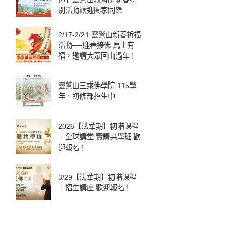
別活動歡迎闔家同樂
2/17-2/21 靈鷲山新春祈福
活動──迎春接佛 馬上有
福，邀請大眾回山過年！
靈鷲山三乘佛學院 115學
年．初修部招生中
2026【法華期】初階課程
｜全球講堂 實體共學班 歡
迎報名！
3/29【法華期】初階課程
｜招生講座 歡迎報名！