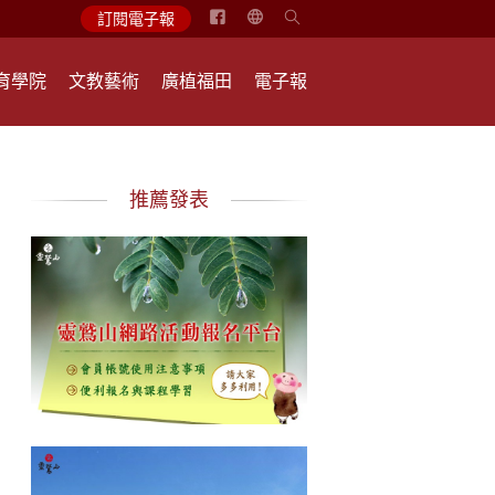
简
訂閱電子報
体
中
育學院
文教藝術
廣植福田
電子報
文
English
推薦發表