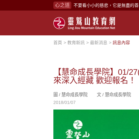
心之道
不要看小小的慈悲，它是無盡的善
禪修，讓思緒單純，讓靈性清楚顯
念頭在心頭，不舒服；轉個念頭，
煩惱如同下雨，當雨過天晴，雨復
首頁
教育新訊
最新消息
訊息內容
懂得消化煩惱，便能讓生活自在逍
負面是惡業，消極是惡業，悲觀是
生命是不斷流動地，安靜下來，才
【慧命成長學院】01/2
來深入經藏 歡迎報名！
不執著、不妄想，當下即圓滿。
心不跟隨現下煩惱，不隨就不會生
圖 /
慧命成長學院
文 /
慧命成長學院
學佛，就是學著拭去塵埃。
2018/01/07
不要看小小的慈悲，它是無盡的善
禪修，讓思緒單純，讓靈性清楚顯
念頭在心頭，不舒服；轉個念頭，