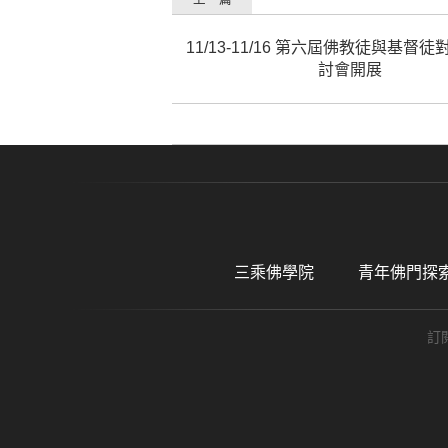
11/13-11/16 第六屆佛教徒與基督
討會開展
三乘佛學院
青年佛門探
訂