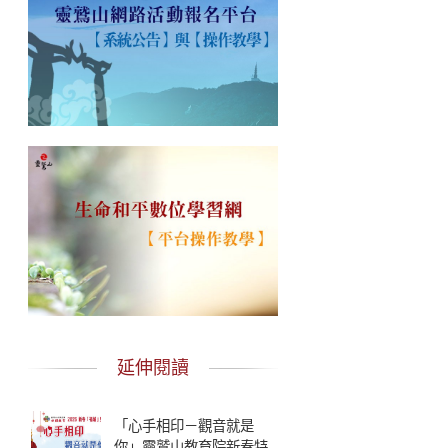
延伸閱讀
「心手相印－觀音就是
你」靈鷲山教育院新春特