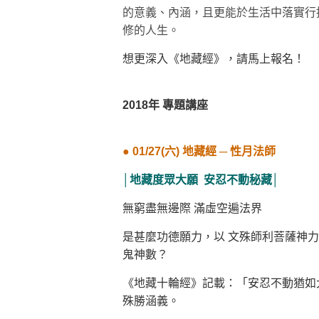
的意義、內涵，且更能於生活中落實行
修的人生。
想更深入《地藏經》，請馬上報名！
2018年 專題講座
●
01/27(六) 地藏經 ─ 性月法師
│
地藏度眾大願 安忍不動秘藏
│
無窮盡無邊際 滿虛空遍法界
是甚麼功德願力，以 文殊師利菩薩神
鬼神數？
《地藏十輪經》記載：「安忍不動猶如
殊勝涵義。