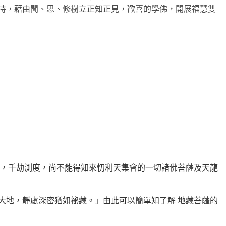
持，藉由聞、思、修樹立正知正見，歡喜的學佛，開展福慧雙
力，千劫測度，尚不能得知來忉利天集會的一切諸佛菩薩及天龍
大地，靜慮深密猶如祕藏。」由此可以簡單知了解 地藏菩薩的