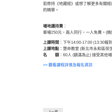
若修持《地藏經》或想了解更多有關經
的精華。
場地護持費
：
單場250元，兩人同行，一人免費。(精
上課時間
：下午14:00-17:00 (13:30報到
上課地點
：慧命教室 (新北市永和區保生
名 額
：60人 (額滿為止) 接受其他
>>
觀看課程詳情及報名資訊
上一篇