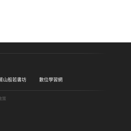
鷲山般若書坊
數位學習網
政策