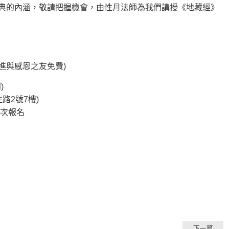
典的內涵，敬請把握機會，由性月法師為我們講授《地藏經》
進與感恩之友免費)
)
路2號7樓)
場次報名
下一篇