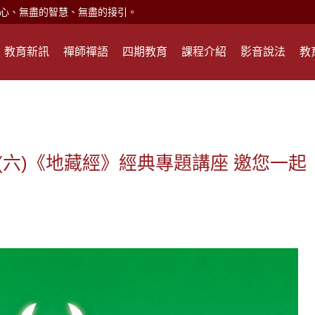
心、無盡的智慧、無盡的接引。
現。
教育新訊
禪師禪語
四期教育
課程介紹
影音說法
教
心頭就開。
何在？
遙，讓生命更寬廣。
惡業；正面積極樂觀，就是生活禪。
能沉澱，才能傾聽。
7(六)《地藏經》經典專題講座 邀您一起
滅。
心、無盡的智慧、無盡的接引。
現。
心頭就開。