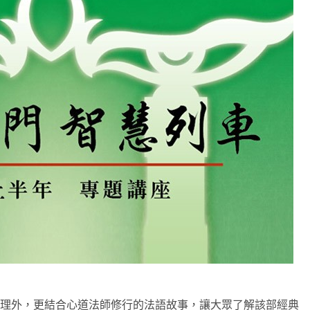
何在？
遙，讓生命更寬廣。
惡業；正面積極樂觀，就是生活禪。
能沉澱，才能傾聽。
義理外，更結合心道法師修行的法語故事，讓大眾了解該部經典