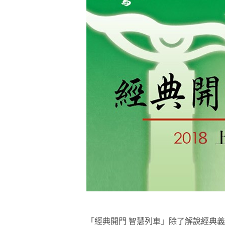
煩惱如同下雨，當雨過天晴，雨復
懂得消化煩惱，便能讓生活自在逍
負面是惡業，消極是惡業，悲觀是
生命是不斷流動地，安靜下來，才
不執著、不妄想，當下即圓滿。
「經典開門 智慧列車」除了解說經典