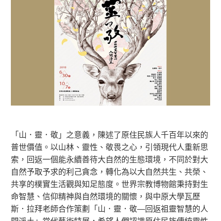
「山．靈．敬」之意義，陳述了原住民族人千百年以來的
普世價值。以山林、靈性、敬畏之心，引領現代人重新思
索，回返一個能永續善待大自然的生態環境，不同於對大
自然予取予求的利己貪念，轉化為以大自然共生、共榮、
共享的樸實生活觀與知足態度。世界宗教博物館秉持對生
命智慧、信仰精神與自然環境的關懷，與中原大學瓦歷
斯．拉拜老師合作策劃「山．靈．敬—回返祖靈智慧的人