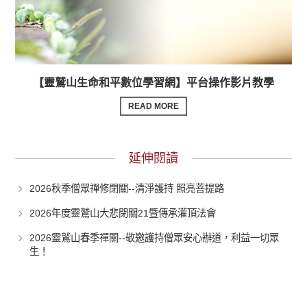
【靈鷲山生命和平數位學習網】平台操作影片教學
READ MORE
延伸閱讀
2026秋季僧眾禪修閉關--清淨護持 照亮菩提路
2026年度靈鷲山大悲閉關21暨傳承灌頂法會
2026靈鷲山春季禪關--敬邀護持僧眾安心辦道，利益一切眾
生！