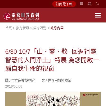
简
訂閱電子報
体
中
文
首頁
教育新訊
教育活動
訊息內容
English
6/30-10/7「山．靈．敬--回返祖靈
智慧的人間淨土」特展 為您開啟一
扇自我生命的視窗
圖 /
世界宗教博物館
文 /
世界宗教博物館
2018/06/08