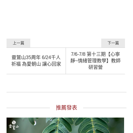
上一篇
下一篇
7/6-7/8 第十三期【心寧
靈鷲山35周年 6/24千人
靜~情緒管理教學】教師
祈福 為愛朝山 讓心回家
研習營
推薦發表