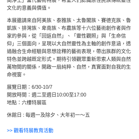
間淨土」當代藝術特展，希望人們認識原住民族傳統靈性
文化的意義與價值。
本展邀請來自阿美族、泰雅族、太魯閣族、賽德克族、魯
凱族、排灣族、卑南族、布農族等十六位藝術創作者與作
家的參與，從「回返自然」、「靈性觀照」與「生命信
仰」三個面向，呈現以大自然靈性為主軸的創作意涵，透
過融合生命經驗與思想詮釋的藝術表現，帶出族群的文化
特色並跨越既定形式。期待引領觀眾重新思索人類與自然
萬物間的關係，開啟一扇純粹、自然，真實面對自我的生
命視窗。
展覽日期：6/30-10/7
開放時間：週二至週日10:00至17:00
地點：六樓特展區
休館日 : 每週一及除夕、大年初一～五
>>
觀看特展教育活動