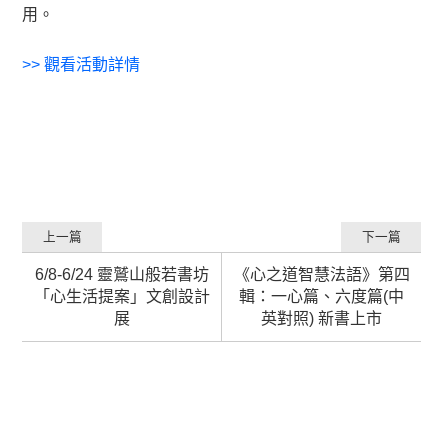
用。
>>
觀看活動詳情
上一篇
下一篇
6/8-6/24 靈鷲山般若書坊
《心之道智慧法語》第四
「心生活提案」文創設計
輯：一心篇、六度篇(中
展
英對照) 新書上市