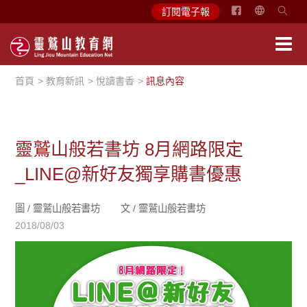
简
訂閱電子報
体
中
文
首頁
教育新訊
悅讀書香
訊息內容
English
靈鷲山般若書坊 8月網路限定
_LINE@新好友獨享購書優惠
圖 /
靈鷲山般若書坊
文 /
靈鷲山般若書坊
2018/08/03