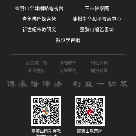
靈鷲山全球網路電視台
三乘佛學院
青年佛門探索營
龍樹生命和平教育中心
新世紀宗教研究
靈鷲山般若書坊
數位學習網
訂閱電子報
聯絡我們
網站導覽
相關連結
版權聲明
個資政策
靈鷲山四期禪教
靈鷲山教育網