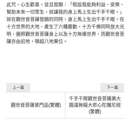
此咒，心生歡喜，並且發願：「假設我能夠利益、安樂、
幫助未來一切眾生，就讓我的身上馬上生出千手千眼。」
就在觀世音菩薩發願的同時，身上馬上生出千手千眼，在
十方世界的大地，產生了六種震動，十方千佛同時放大光
明，遍照觀世音菩薩身上以及十方無邊世界，而觀世音菩
薩亦由初地，頓超八地果位。
上一篇
下一篇
千手千眼觀世音菩薩廣大
觀世音菩薩普門品(繁體)
圓滿無礙大悲心陀羅尼經
(繁體)