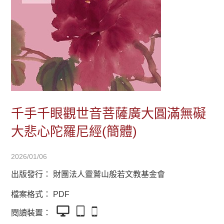
千手千眼觀世音菩薩廣大圓滿無礙
大悲心陀羅尼經(簡體)
2026/01/06
出版發行：
財團法人靈鷲山般若文教基金會
檔案格式：
PDF
閱讀裝置：