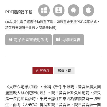
PDF閱讀器下載：
(本站提供電子經書行動裝置下載，如裝置未支援PDF檔案格式，
請先行安裝符合系統之閱讀器軟體)
電子經善書使用說明
助印經善書
內容簡介
檔案下載
《大悲心陀羅尼經》，全稱《千手千眼觀世音菩薩廣大圓
滿無礙大悲心陀羅尼經》。觀世音菩薩於久遠劫前，還只
是一位初地菩薩時，千光王靜住如來因為憐憫當時一切眾
生，而將〈大悲咒〉傳授於觀世音菩薩，觀世音菩薩一聞