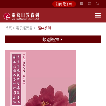
简
訂閱電子報
体
中
文
首頁
電子經善書
經典系列
English
類別選擇