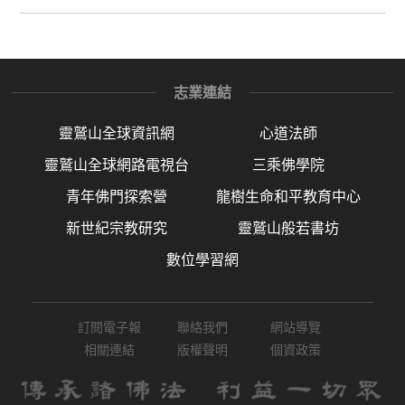
志業連結
靈鷲山全球資訊網
心道法師
靈鷲山全球網路電視台
三乘佛學院
青年佛門探索營
龍樹生命和平教育中心
新世紀宗教研究
靈鷲山般若書坊
數位學習網
訂閱電子報
聯絡我們
網站導覽
相關連結
版權聲明
個資政策