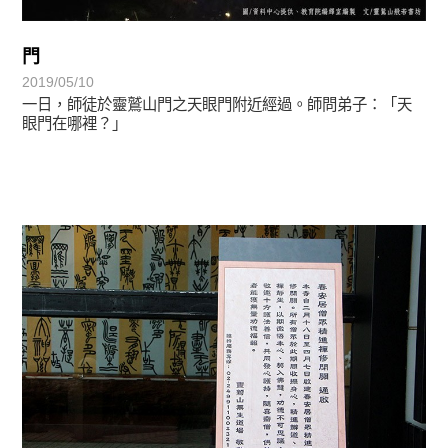
門
2019/05/10
一日，師徒於靈鷲山門之天眼門附近經過。師問弟子：「天
眼門在哪裡？」
禪師與我