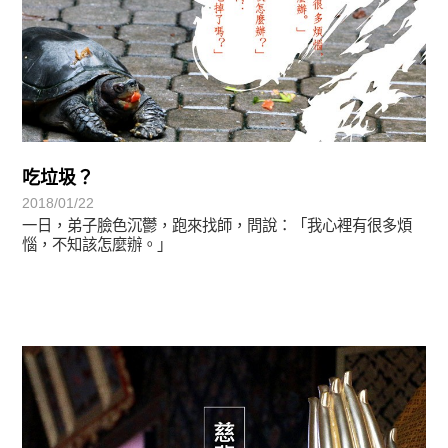
吃垃圾？
2018/01/22
一日，弟子臉色沉鬱，跑來找師，問說：「我心裡有很多煩
惱，不知該怎麼辦。」
禪師語錄