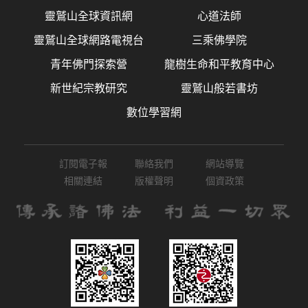
靈鷲山全球資訊網
心道法師
靈鷲山全球網路電視台
三乘佛學院
青年佛門探索營
龍樹生命和平教育中心
新世紀宗教研究
靈鷲山般若書坊
數位學習網
訂閱電子報
聯絡我們
網站導覽
相關連結
版權聲明
個資政策