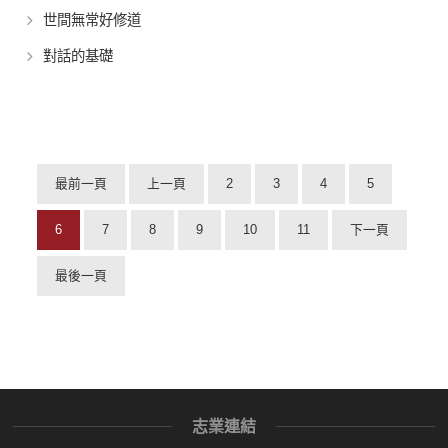
世間無常好修道
對話的基礎
最前一頁
上一頁
2
3
4
5
6
7
8
9
10
11
下一頁
最後一頁
志業連結