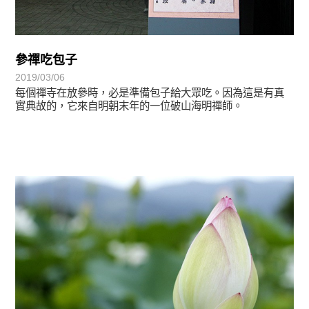
參禪吃包子
2019/03/06
每個禪寺在放參時，必是準備包子給大眾吃。因為這是有真
實典故的，它來自明朝末年的一位破山海明禪師。
禪師語錄