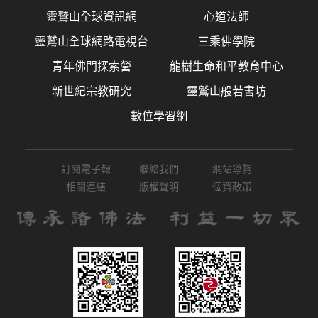
靈鷲山全球資訊網
心道法師
靈鷲山全球網路電視台
三乘佛學院
青年佛門探索營
龍樹生命和平教育中心
新世紀宗教研究
靈鷲山般若書坊
數位學習網
訂閱電子報
聯絡我們
網站導覽
相關連結
版權聲明
個資政策