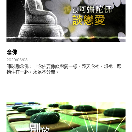
念佛
2020/06/08
師鼓勵念佛：「念佛要像談戀愛一樣，整天念祂、想祂，跟
祂住在一起，永遠不分開。」
禪師語錄