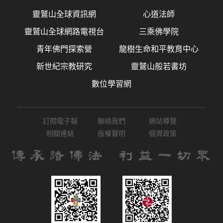
靈鷲山全球資訊網
心道法師
靈鷲山全球網路電視台
三乘佛學院
青年佛門探索營
龍樹生命和平教育中心
新世紀宗教研究
靈鷲山般若書坊
數位學習網
訂閱電子報
聯絡我們
網站導覽
相關連結
版權聲明
個資政策