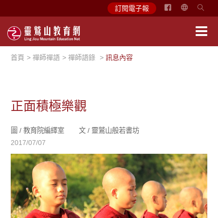
简
訂閱電子報
体
中
文
首頁
禪師禪語
禪師語錄
訊息內容
English
正面積極樂觀
圖 /
教育院編繹室
文 /
靈鷲山般若書坊
2017/07/07