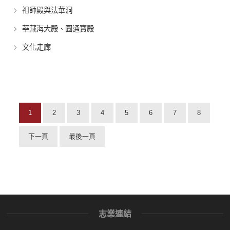
祖師殿與法華洞
華藏海大殿、圓通寶殿
文化走廊
1
2
3
4
5
6
7
8
下一頁
最後一頁
志業連結