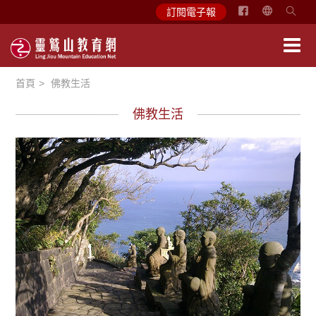
简
訂閱電子報
体
中
文
首頁
佛教生活
English
佛教生活
心光乍現