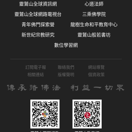
靈鷲山全球資訊網
心道法師
靈鷲山全球網路電視台
三乘佛學院
青年佛門探索營
龍樹生命和平教育中心
新世紀宗教研究
靈鷲山般若書坊
數位學習網
訂閱電子報
聯絡我們
網站導覽
相關連結
版權聲明
個資政策