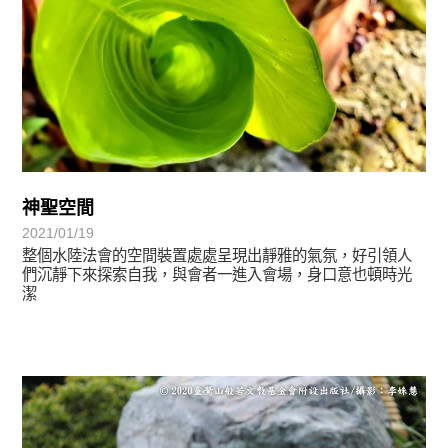
神聖空間
2021/01/19
整個水陸法會的空間裝置處處呈現出靜雅的氣氛，好引領人
們沉靜下來探索自我，與會者一進入會場，身口意也頓時光
潔
心光乍現