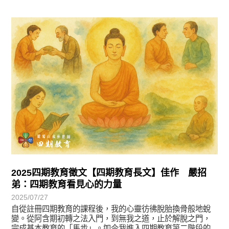
徵文賞析
2025四期教育徵文【四期教育長文】佳作 嚴招
弟：四期教育看見心的力量
2025/07/27
自從註冊四期教育的課程後，我的心靈彷彿脫胎換骨般地蛻
變。從阿含期初轉之法入門，到無我之道，止於解脫之門，
完成基本教育的「馬步」。如今我進入四期教育第二階段的