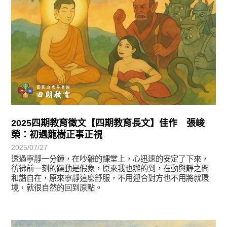
2025四期教育徵文【四期教育長文】佳作 張峻
榮：初遇龍樹正事正視
2025/07/27
透過寧靜一分鐘，在吵雜的課堂上，心迅速的安定了下來，
彷彿前一刻的躁動是假象，原來我也辦的到，在動與靜之間
和諧自在，原來寧靜這麼舒服，不用迎合對方也不用將就環
境，就很自然的回到原點。
徵文賞析