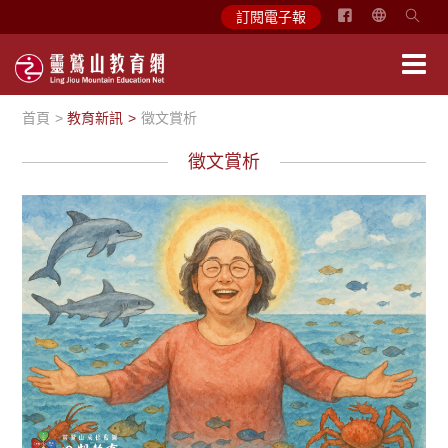
简
訂閱電子報
体
中
文
首頁
教育新訊
徵文賞析
English
徵文賞析
徵文賞析