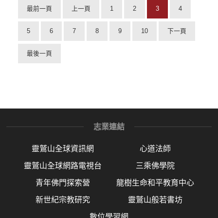
最前一頁
上一頁
1
2
3
4
5
6
7
8
9
10
下一頁
最後一頁
志業連結
靈鷲山全球資訊網
心道法師
靈鷲山全球網路電視台
三乘佛學院
青年佛門探索營
龍樹生命和平教育中心
新世紀宗教研究
靈鷲山般若書坊
數位學習網