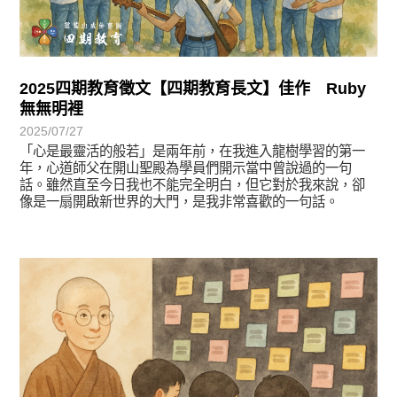
2025四期教育徵文【四期教育長文】佳作 Ruby
無無明裡
2025/07/27
「心是最靈活的般若」是兩年前，在我進入龍樹學習的第一
年，心道師父在開山聖殿為學員們開示當中曾說過的一句
話。雖然直至今日我也不能完全明白，但它對於我來說，卻
像是一扇開啟新世界的大門，是我非常喜歡的一句話。
徵文賞析