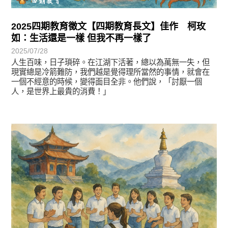
2025四期教育徵文【四期教育長文】佳作 柯玫
如：生活還是一樣 但我不再一樣了
2025/07/28
人生百味，日子瑣碎。在江湖下活著，總以為萬無一失，但
現實總是冷箭難防，我們越是覺得理所當然的事情，就會在
一個不經意的時候，變得面目全非。他們說，「討厭一個
人，是世界上最貴的消費！」
徵文賞析