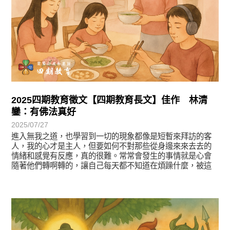
2025四期教育徵文【四期教育長文】佳作 林清
鑾：有佛法真好
2025/07/27
進入無我之道，也學習到一切的現象都像是短暫來拜訪的客
人，我的心才是主人，但要如何不對那些從身邊來來去去的
情緒和感覺有反應，真的很難。常常會發生的事情就是心會
隨著他們轉啊轉的，讓自己每天都不知道在煩躁什麼，被這
些境反客為主的佔領了。
徵文賞析