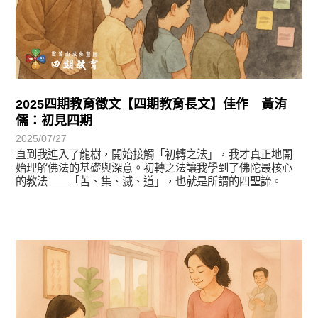
2025四期教育徵文【四期教育長文】佳作 黃洧
儒：初見四期
2025/07/27
直到我進入了龍樹，開始接觸「初轉之法」，我才真正地開
始理解佛法的基礎與深意。初轉之法讓我學到了佛陀最核心
的教法——「苦、集、滅、道」，也就是所謂的四聖諦。
徵文賞析