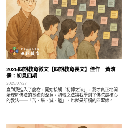
2025四期教育徵文【四期教育長文】佳作 黃洧
儒：初見四期
2025/07/27
直到我進入了龍樹，開始接觸「初轉之法」，我才真正地開
始理解佛法的基礎與深意。初轉之法讓我學到了佛陀最核心
的教法——「苦、集、滅、道」，也就是所謂的四聖諦。
徵文賞析