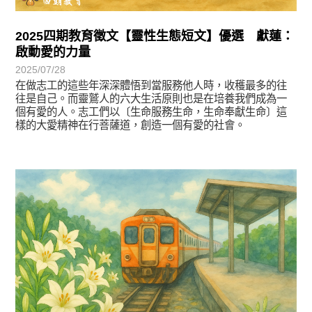
2025四期教育徵文【靈性生態短文】優選 獻蓮：
啟動愛的力量
2025/07/28
在做志工的這些年深深體悟到當服務他人時，收穫最多的往
往是自己。而靈鷲人的六大生活原則也是在培養我們成為一
個有愛的人。志工們以〔生命服務生命，生命奉獻生命〕這
樣的大愛精神在行菩薩道，創造一個有愛的社會。
徵文賞析