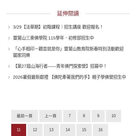
延伸閱讀
3/29【法華期】初階課程｜招生講座 歡迎報名！
靈鷲山三乘佛學院 115學年．初修部招生中
「心手相印－觀音就是你」靈鷲山教育院新春特別活動歡迎
闔家同樂
【第27屆山海行者——青年佛門探索營】招募中！
2026暑假最新獻禮 【佛陀牽著我們的手】親子學佛營招生中
最前一頁
上一頁
7
8
9
10
11
12
13
14
15
16