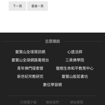
下一頁
最後一頁
志業連結
靈鷲山全球資訊網
心道法師
靈鷲山全球網路電視台
三乘佛學院
青年佛門探索營
龍樹生命和平教育中心
新世紀宗教研究
靈鷲山般若書坊
數位學習網
訂閱電子報
聯絡我們
網站導覽