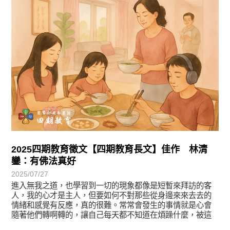
2025四期教育徵文【四期教育長文】佳作 林清
鑾：有佛法真好
2025/07/27
進入無我之道，也學習到一切的現象都像是短暫來拜訪的客
人，我的心才是主人，但要如何不對那些從身邊來來去去的
情緒和感覺有反應，真的很難。常常會發生的事情就是心會
隨著他們轉啊轉的，讓自己每天都不知道在煩躁什麼，被這
些境反客為主的佔領了。