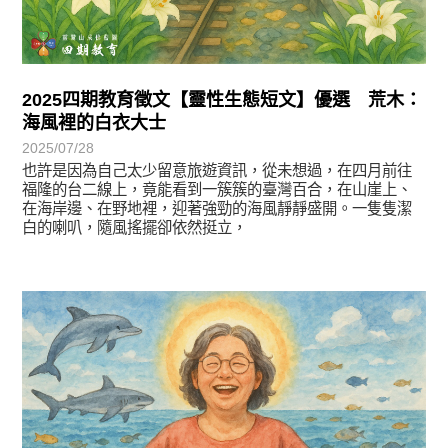
2025四期教育徵文【靈性生態短文】優選 荒木：
海風裡的白衣大士
2025/07/28
也許是因為自己太少留意旅遊資訊，從未想過，在四月前往
福隆的台二線上，竟能看到一簇簇的臺灣百合，在山崖上、
在海岸邊、在野地裡，迎著強勁的海風靜靜盛開。一隻隻潔
白的喇叭，隨風搖擺卻依然挺立，
徵文賞析