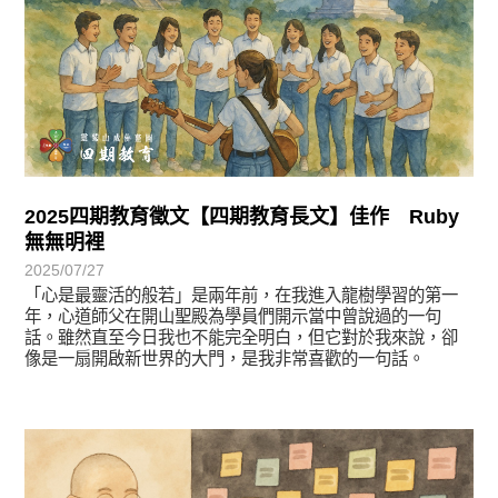
2025四期教育徵文【四期教育長文】佳作 Ruby
無無明裡
2025/07/27
「心是最靈活的般若」是兩年前，在我進入龍樹學習的第一
年，心道師父在開山聖殿為學員們開示當中曾說過的一句
話。雖然直至今日我也不能完全明白，但它對於我來說，卻
像是一扇開啟新世界的大門，是我非常喜歡的一句話。
徵文賞析