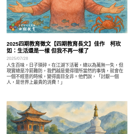
2025四期教育徵文【四期教育長文】佳作 柯玫
如：生活還是一樣 但我不再一樣了
2025/07/28
人生百味，日子瑣碎。在江湖下活著，總以為萬無一失，但
現實總是冷箭難防，我們越是覺得理所當然的事情，就會在
一個不經意的時候，變得面目全非。他們說，「討厭一個
人，是世界上最貴的消費！」
徵文賞析