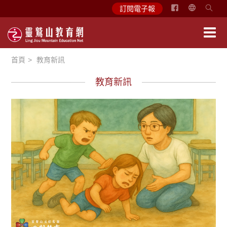
简
訂閱電子報
体
中
文
首頁
教育新訊
English
教育新訊
徵文賞析