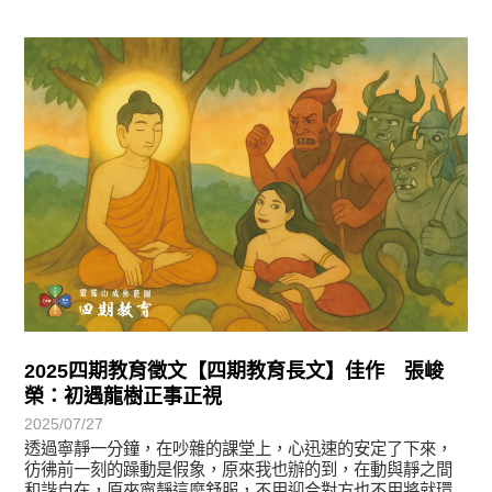
徵文賞析
2025四期教育徵文【四期教育長文】佳作 張峻
榮：初遇龍樹正事正視
2025/07/27
透過寧靜一分鐘，在吵雜的課堂上，心迅速的安定了下來，
彷彿前一刻的躁動是假象，原來我也辦的到，在動與靜之間
和諧自在，原來寧靜這麼舒服，不用迎合對方也不用將就環