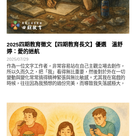
2025四期教育徵文【四期教育長文】優選 溫舒
婷：愛的迷航
2025/07/29
作為一位文字工作者，非常容易站在自己主觀立場去創作，
所以久而久之，把「我」看得無比重要，然後對於外在一切
變動與變化常常搞得精神緊張與無比敏感。尤其我在寫戲的
時候，往往因為我預想的過份完美，而導致我失落感極大，
徵文賞析