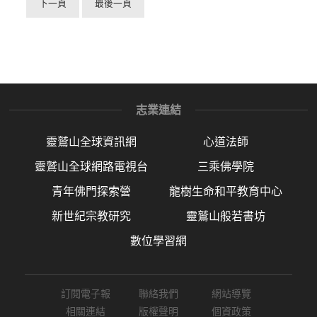
下一頁
最後一頁
志業連結
靈鷲山全球資訊網
心道法師
靈鷲山全球網路電視台
三乘佛學院
青年佛門探索營
龍樹生命和平教育中心
新世紀宗教研究
靈鷲山般若書坊
數位學習網
訂閱電子報
聯絡我們
網站導覽
相關連結
版權聲明
個資政策