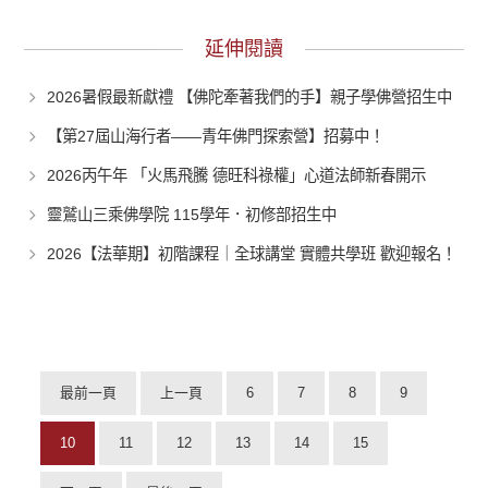
延伸閱讀
2026暑假最新獻禮 【佛陀牽著我們的手】親子學佛營招生中
【第27屆山海行者——青年佛門探索營】招募中！
2026丙午年 「火馬飛騰 德旺科祿權」心道法師新春開示
靈鷲山三乘佛學院 115學年．初修部招生中
2026【法華期】初階課程｜全球講堂 實體共學班 歡迎報名！
最前一頁
上一頁
6
7
8
9
10
11
12
13
14
15