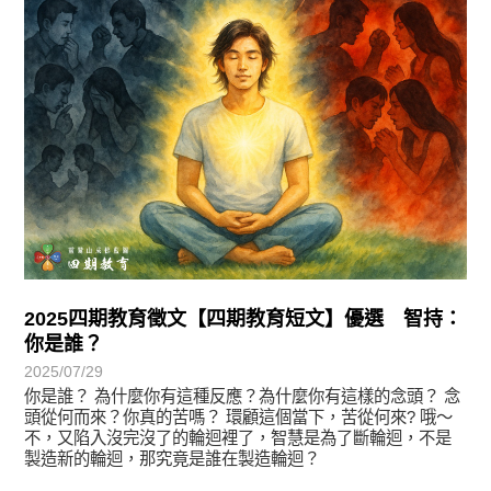
2025四期教育徵文【四期教育短文】優選 智持：
你是誰？
2025/07/29
你是誰？ 為什麼你有這種反應？為什麼你有這樣的念頭？ 念
頭從何而來？你真的苦嗎？ 環顧這個當下，苦從何來? 哦～
不，又陷入沒完沒了的輪迴裡了，智慧是為了斷輪迴，不是
製造新的輪迴，那究竟是誰在製造輪迴？