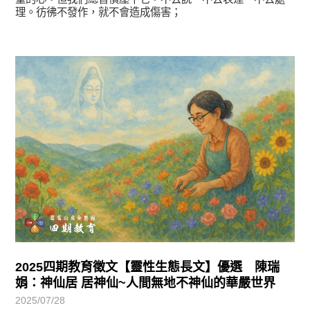
理。彷彿不發作，就不會造成傷害；
徵文賞析
2025四期教育徵文【靈性生態長文】優選 陳瑞
娟：神仙居 居神仙~人間無地不神仙的華嚴世界
2025/07/28