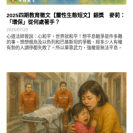
2025四期教育徵文【靈性生態短文】銀獎 麥莉：
「環保」從何處著手？
2025/07/29
心道法師曾說：心和平，世界就和平！想平息戰爭是件多難
的事，想想俄烏及以色列和巴基斯坦的爭戰，經多少人有權
有勢的人調停都失敗了。所以單靠武力，強權是無法平息，
徵文賞析