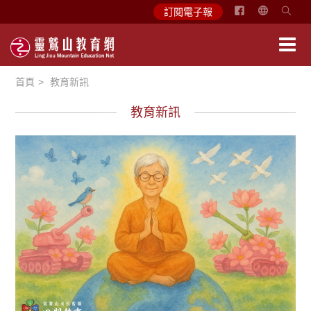
简
訂閱電子報
体
中
文
首頁
教育新訊
English
教育新訊
徵文賞析