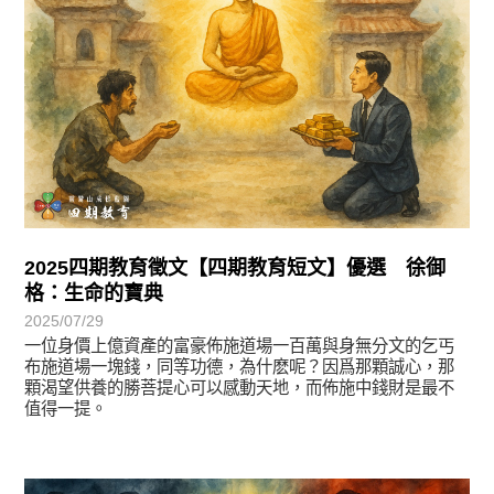
2025四期教育徵文【四期教育短文】優選 徐御
格：生命的寶典
2025/07/29
一位身價上億資產的富豪佈施道場一百萬與身無分文的乞丐
布施道場一塊錢，同等功德，為什麽呢？因爲那顆誠心，那
顆渴望供養的勝菩提心可以感動天地，而佈施中錢財是最不
值得一提。
徵文賞析