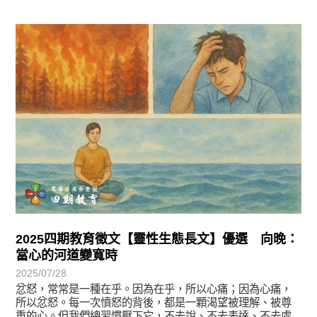
徵文賞析
2025四期教育徵文【靈性生態長文】優選 向晚：
當心的河道變寬時
2025/07/28
忿怒，常常是一種在乎。因為在乎，所以心痛；因為心痛，
所以忿怒。每一次憤怒的背後，都是一顆渴望被理解、被尊
重的心。但我們總習慣壓下它，不去說、不去表達、不去處