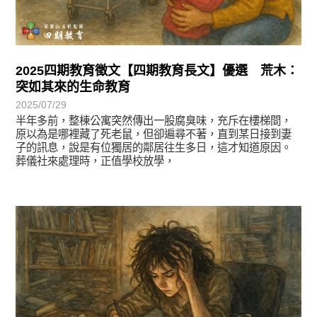
2025四期教育徵文【四期教育長文】優選 荒木：
突如其來的生命教育
2025/07/29
半年多前，整棟公寓突然傳出一股腐臭味，充斥在樓梯間，
原以為是哪裡藏了死老鼠，但卻遍尋不著，直到某日接到妻
子的訊息，說是有位獨居的鄰居往生多日，這才知道原因。
葬儀社來處理時，正值學校放學，
徵文賞析