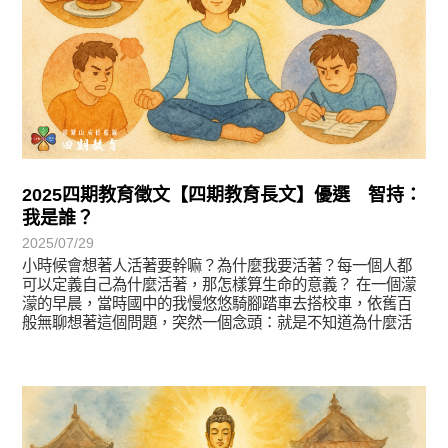
2025四期教育徵文【四期教育長文】優選 智持：
我是誰？
2025/07/29
小時候會想著人活著要幹嘛？為什麼我要活著？每一個人都
可以定義自己為什麼活著，那怎樣算生命的意義？ 在一個濛
濛的早晨，當時國中的我慢悠悠騎腳踏車去搭校車，依舊百
般無聊想著這個問題，突然一個念頭：就是不知道為什麼活
著所以活著！
徵文賞析