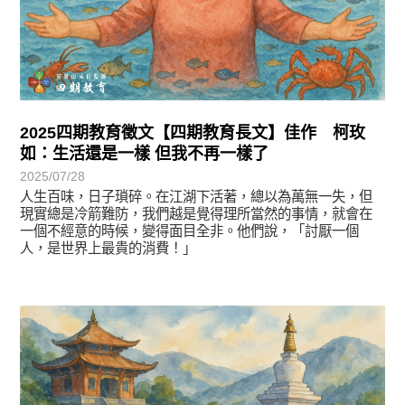
2025四期教育徵文【四期教育長文】佳作 柯玫
如：生活還是一樣 但我不再一樣了
2025/07/28
人生百味，日子瑣碎。在江湖下活著，總以為萬無一失，但
現實總是冷箭難防，我們越是覺得理所當然的事情，就會在
一個不經意的時候，變得面目全非。他們說，「討厭一個
人，是世界上最貴的消費！」
徵文賞析