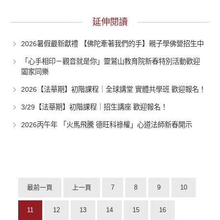
延伸閱讀
2026暑假最新獻禮 【佛陀牽著我們的手】親子學佛營招生中
「心手相印－觀音就是你」靈鷲山教育院新春特別活動歡迎
闔家同樂
2026【法華期】初階課程｜全球講堂 實體共學班 歡迎報名！
3/29【法華期】初階課程｜招生講座 歡迎報名！
2026丙午年 「火馬飛騰 德旺科祿權」心道法師新春開示
最前一頁
上一頁
7
8
9
10
11
12
13
14
15
16