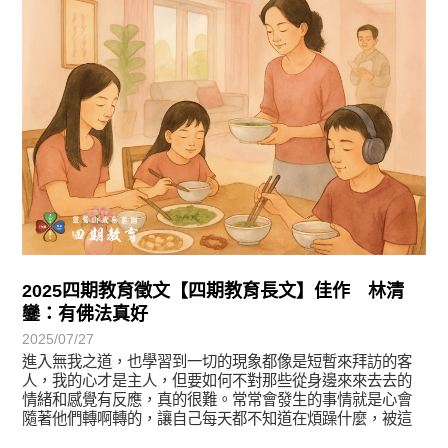
2025四期教育徵文【四期教育長文】佳作 林清
鑾：有佛法真好
2025/07/27
進入無我之道，也學習到一切的現象都像是短暫來拜訪的客
人，我的心才是主人，但要如何不對那些從身邊來來去去的
情緒和感覺有反應，真的很難。常常會發生的事情就是心會
隨著他們轉啊轉的，讓自己每天都不知道在煩躁什麼，被這
些境反客為主的佔領了。