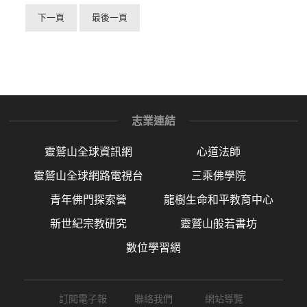
下一頁
最後一頁
志業連結
靈鷲山全球資訊網
心道法師
靈鷲山全球網路電視台
三乘佛學院
青年佛門探索營
龍樹生命和平教育中心
新世紀宗教研究
靈鷲山般若書坊
數位學習網
訂閱電子報
聯絡我們
網站導覽