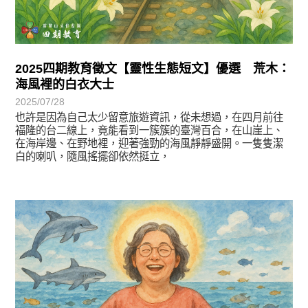
2025四期教育徵文【靈性生態短文】優選 荒木：
海風裡的白衣大士
2025/07/28
也許是因為自己太少留意旅遊資訊，從未想過，在四月前往
福隆的台二線上，竟能看到一簇簇的臺灣百合，在山崖上、
在海岸邊、在野地裡，迎著強勁的海風靜靜盛開。一隻隻潔
白的喇叭，隨風搖擺卻依然挺立，
徵文賞析