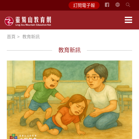
简
訂閱電子報
体
中
文
首頁
教育新訊
English
教育新訊
徵文賞析