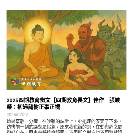
徵文賞析
2025四期教育徵文【四期教育長文】佳作 張峻
榮：初遇龍樹正事正視
2025/07/27
透過寧靜一分鐘，在吵雜的課堂上，心迅速的安定了下來，
彷彿前一刻的躁動是假象，原來我也辦的到，在動與靜之間
和諧自在，原來寧靜這麼舒服，不用迎合對方也不用將就環