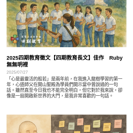
2025四期教育徵文【四期教育長文】佳作 Ruby
無無明裡
2025/07/27
「心是最靈活的般若」是兩年前，在我進入龍樹學習的第一
年，心道師父在開山聖殿為學員們開示當中曾說過的一句
話。雖然直至今日我也不能完全明白，但它對於我來說，卻
像是一扇開啟新世界的大門，是我非常喜歡的一句話。
徵文賞析