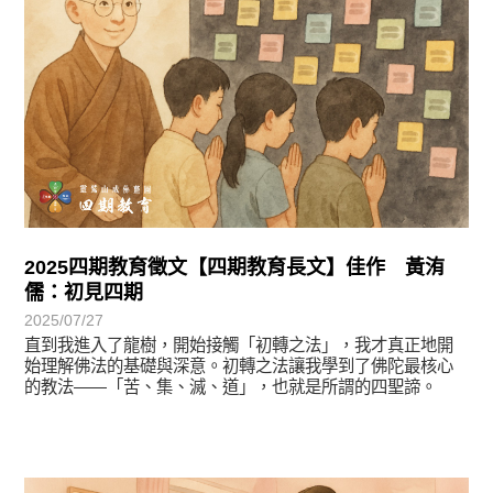
2025四期教育徵文【四期教育長文】佳作 黃洧
儒：初見四期
2025/07/27
直到我進入了龍樹，開始接觸「初轉之法」，我才真正地開
始理解佛法的基礎與深意。初轉之法讓我學到了佛陀最核心
的教法——「苦、集、滅、道」，也就是所謂的四聖諦。
徵文賞析