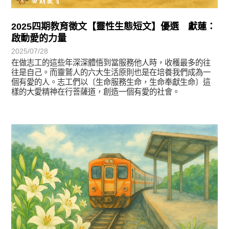
2025四期教育徵文【靈性生態短文】優選 獻蓮：
啟動愛的力量
2025/07/28
在做志工的這些年深深體悟到當服務他人時，收穫最多的往
往是自己。而靈鷲人的六大生活原則也是在培養我們成為一
個有愛的人。志工們以〔生命服務生命，生命奉獻生命〕這
樣的大愛精神在行菩薩道，創造一個有愛的社會。
徵文賞析