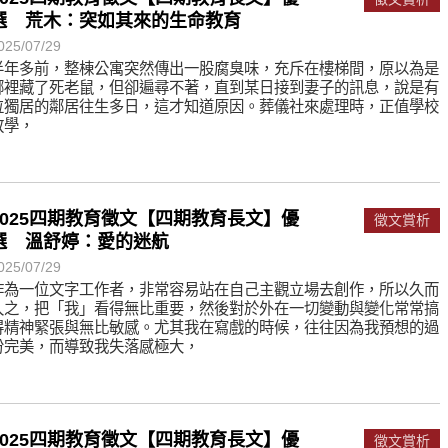
遙，讓生命更寬廣。
選 荒木：突如其來的生命教育
惡業；正面積極樂觀，就是生活禪。
025/07/29
半年多前，整棟公寓突然傳出一股腐臭味，充斥在樓梯間，原以為是
能沉澱，才能傾聽。
哪裡藏了死老鼠，但卻遍尋不著，直到某日接到妻子的訊息，說是有
位獨居的鄰居往生多日，這才知道原因。葬儀社來處理時，正值學校
放學，
2025四期教育徵文【四期教育長文】優
徵文賞析
選 溫舒婷：愛的迷航
025/07/29
作為一位文字工作者，非常容易站在自己主觀立場去創作，所以久而
久之，把「我」看得無比重要，然後對於外在一切變動與變化常常搞
得精神緊張與無比敏感。尤其我在寫戲的時候，往往因為我預想的過
份完美，而導致我失落感極大，
2025四期教育徵文【四期教育長文】優
徵文賞析