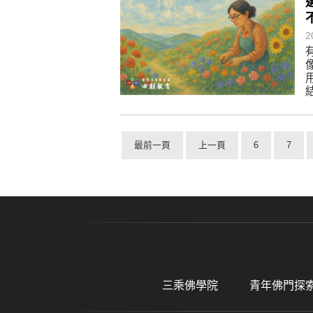
2
最前一頁
上一頁
6
7
三乘佛學院
青年佛門探