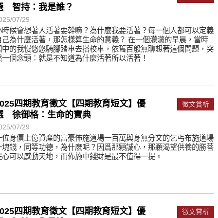
選 智持：我是誰？
025/07/29
小時候會想著人活著要幹嘛？為什麼我要活著？每一個人都可以定義
自己為什麼活著，那怎樣算生命的意義？ 在一個濛濛的早晨，當時
國中的我慢悠悠騎腳踏車去搭校車，依舊百般無聊想著這個問題，突
然一個念頭：就是不知道為什麼活著所以活著！
2025四期教育徵文【四期教育短文】優
徵文賞析
選 徐御格：生命的寶典
025/07/29
一位身價上億資產的富豪佈施道場一百萬與身無分文的乞丐布施道場
一塊錢，同等功德，為什麽呢？因爲那顆誠心，那顆渴望供養的勝菩
提心可以感動天地，而佈施中錢財是最不值得一提。
2025四期教育徵文【四期教育短文】優
徵文賞析