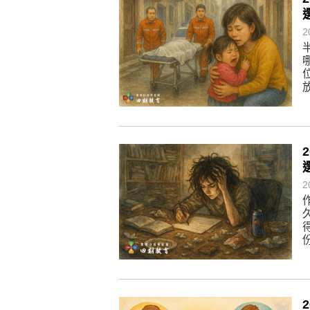
懂得消化煩惱，便能讓生活自在逍
負面是惡業，消極是惡業，悲觀是
2
生命是不斷流動地，安靜下來，才
不執著、不妄想，當下即圓滿。
2