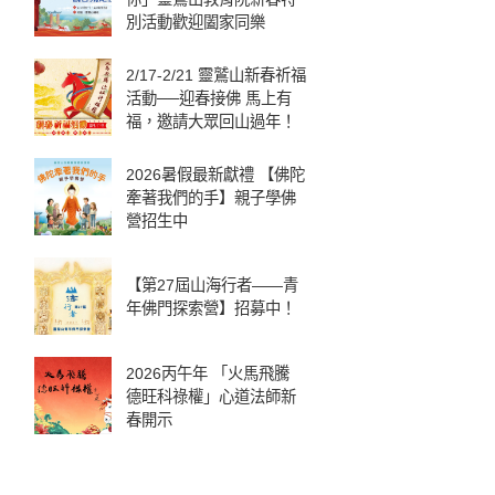
別活動歡迎闔家同樂
2/17-2/21 靈鷲山新春祈福
活動──迎春接佛 馬上有
福，邀請大眾回山過年！
2026暑假最新獻禮 【佛陀
牽著我們的手】親子學佛
營招生中
【第27屆山海行者——青
年佛門探索營】招募中！
2026丙午年 「火馬飛騰
德旺科祿權」心道法師新
春開示