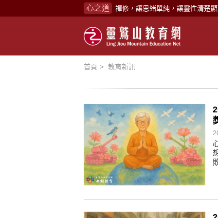
心之道
禪修，讓思緒單純，讓靈性清楚顯
念頭在心頭，不舒服；轉個念頭，
煩惱如同下雨，當雨過天晴，雨復
懂得消化煩惱，便能讓生活自在逍
首頁
教育新訊
負面是惡業，消極是惡業，悲觀是
生命是不斷流動地，安靜下來，才
不執著、不妄想，當下即圓滿。
心不跟隨現下煩惱，不隨就不會生
2
學佛，就是學著拭去塵埃。
不要看小小的慈悲，它是無盡的善
禪修，讓思緒單純，讓靈性清楚顯
念頭在心頭，不舒服；轉個念頭，
煩惱如同下雨，當雨過天晴，雨復