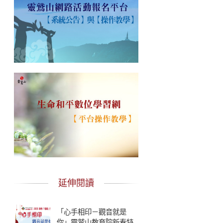
延伸閱讀
「心手相印－觀音就是
你」靈鷲山教育院新春特