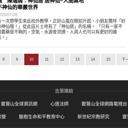
選 陳瑞娟：神仙居 居神仙~人間無地
不神仙的華嚴世界
025/07/28
有一次帶學生來此校外教學，正好山嵐在眼前升起，小朋友驚呼「好
像神仙哦！」從此這片土地有了「神仙居」的名稱。 「只有一家不
用農藥是不夠的，空氣、水源會流通、人與人也可以有更好的連
結。」
8
9
10
11
12
13
14
15
下
志業連結
靈鷲山全球資訊網
心道法師
靈鷲山全球網路電視台
索營
龍樹生命和平教育中心
新世紀宗教研究
靈