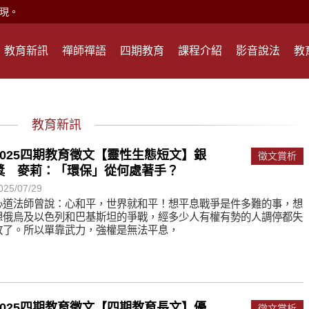
現。
心頭就開。
教育新訊
禪師禪語
四期教育
課程介紹
影音說法
教
何在？
遙，讓生命更寬廣。
惡業；正面積極樂觀，就是生活禪。
教育新訊
能沉澱，才能傾聽。
2025四期教育徵文【靈性生態短文】銀
徵文賞析
獎 麥莉：「環保」從何處著手？
滅。
025/07/29
心道法師曾說：心和平，世界就和平！想平息戰爭是件多難的事，想
想俄烏及以色列和巴基斯坦的爭戰，經多少人有權有勢的人調停都失
心、無盡的智慧、無盡的接引。
敗了。所以單靠武力，強權是無法平息，
現。
心頭就開。
何在？
2025四期教育徵文【四期教育長文】優
徵文賞析