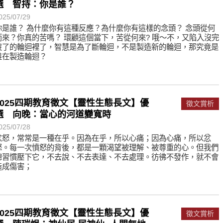
選 智持：你是誰？
025/07/29
你是誰？ 為什麼你有這種反應？為什麼你有這樣的念頭？ 念頭從何
而來？你真的苦嗎？ 環顧這個當下，苦從何來? 哦～不，又陷入沒完
沒了的輪迴裡了，智慧是為了斷輪迴，不是製造新的輪迴，那究竟是
誰在製造輪迴？
2025四期教育徵文【靈性生態長文】優
徵文賞析
選 向晚：當心的河道變寬時
025/07/28
忿怒，常常是一種在乎。因為在乎，所以心痛；因為心痛，所以忿
怒。每一次憤怒的背後，都是一顆渴望被理解、被尊重的心。但我們
總習慣壓下它，不去說、不去表達、不去處理。彷彿不發作，就不會
造成傷害；
2025四期教育徵文【靈性生態長文】優
徵文賞析