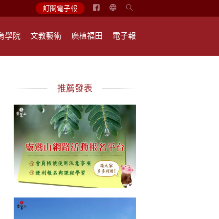
简
訂閱電子報
体
中
育學院
文教藝術
廣植福田
電子報
文
English
推薦發表