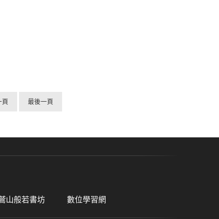
一頁
最後一頁
鷲山般若書坊
數位學習網