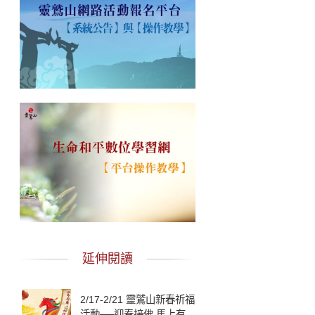
延伸閱讀
2/17-2/21 靈鷲山新春祈福
活動──迎春接佛 馬上有