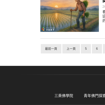
2
最前一頁
上一頁
5
6
三乘佛學院
青年佛門探