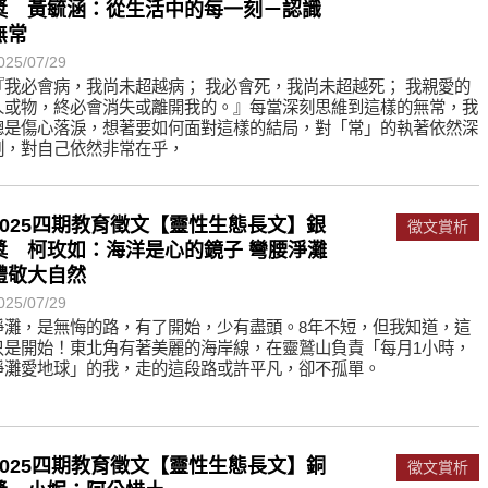
獎 黃毓涵：從生活中的每一刻－認識
無常
025/07/29
『我必會病，我尚未超越病； 我必會死，我尚未超越死； 我親愛的
人或物，終必會消失或離開我的。』每當深刻思維到這樣的無常，我
總是傷心落淚，想著要如何面對這樣的結局，對「常」的執著依然深
刻，對自己依然非常在乎，
2025四期教育徵文【靈性生態長文】銀
徵文賞析
獎 柯玫如：海洋是心的鏡子 彎腰淨灘
禮敬大自然
025/07/29
淨灘，是無悔的路，有了開始，少有盡頭。8年不短，但我知道，這
只是開始！東北角有著美麗的海岸線，在靈鷲山負責「每月1小時，
淨灘愛地球」的我，走的這段路或許平凡，卻不孤單。
2025四期教育徵文【靈性生態長文】銅
徵文賞析