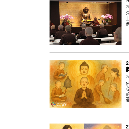
2
懂得消化煩惱，便能讓生活自在逍
負面是惡業，消極是惡業，悲觀是
生命是不斷流動地，安靜下來，才
不執著、不妄想，當下即圓滿。
2