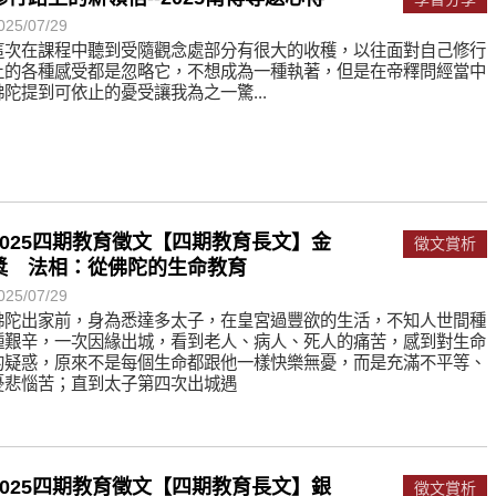
025/07/29
遙，讓生命更寬廣。
這次在課程中聽到受隨觀念處部分有很大的收穫，以往面對自己修行
惡業；正面積極樂觀，就是生活禪。
上的各種感受都是忽略它，不想成為一種執著，但是在帝釋問經當中
佛陀提到可依止的憂受讓我為之一驚...
能沉澱，才能傾聽。
2025四期教育徵文【四期教育長文】金
徵文賞析
獎 法相：從佛陀的生命教育
025/07/29
佛陀出家前，身為悉達多太子，在皇宮過豐欲的生活，不知人世間種
種艱辛，一次因緣出城，看到老人、病人、死人的痛苦，感到對生命
的疑惑，原來不是每個生命都跟他一樣快樂無憂，而是充滿不平等、
憂悲惱苦；直到太子第四次出城遇
2025四期教育徵文【四期教育長文】銀
徵文賞析