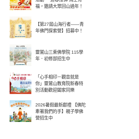
福，邀請大眾回山過年！
【第27屆山海行者——青
年佛門探索營】招募中！
靈鷲山三乘佛學院 115學
年．初修部招生中
「心手相印－觀音就是
你」靈鷲山教育院新春特
別活動歡迎闔家同樂
2026暑假最新獻禮 【佛陀
牽著我們的手】親子學佛
營招生中