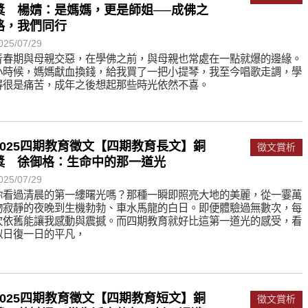
獎 楊婧：是媽媽，更是師姐──成佛之
路，我們同行
025/07/29
青春期與母親交惡，在學佛之前，與母親也常處在一點就爆的邊緣。
小時候，媽媽獻血換錢，給我買了一把小提琴，我至今唱歌走調，學
得很是痛苦，成年之後想起那些時光依然不喜。
2025四期教育徵文【四期教育長文】銅
徵文賞析
獎 徐御格：生命中的那一道光
025/07/29
你看過清晨的第一縷曙光嗎？那種一瞬即照亮大地的美麗，從一霎萬
物寂靜的夜晚到生機勃勃、車水馬龍的白日。即便體驗過無數次，每
次依舊能讓我感動與震撼。而四期教育就好比這第一道光的感受，看
似日復一日的平凡，
2025四期教育徵文【四期教育短文】銅
徵文賞析