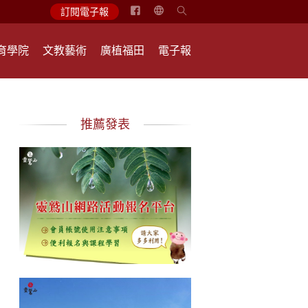
简
訂閱電子報
体
中
育學院
文教藝術
廣植福田
電子報
文
English
推薦發表