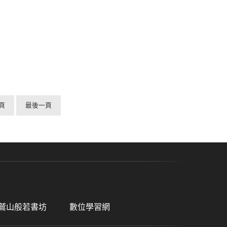
頁
最後一頁
鷲山般若書坊
數位學習網