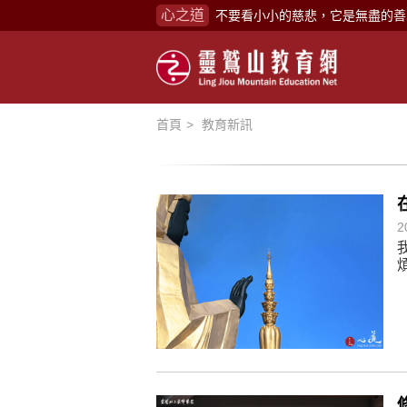
心之道
禪修，讓思緒單純，讓靈性清楚顯
念頭在心頭，不舒服；轉個念頭，
煩惱如同下雨，當雨過天晴，雨復
懂得消化煩惱，便能讓生活自在逍
首頁
教育新訊
負面是惡業，消極是惡業，悲觀是
生命是不斷流動地，安靜下來，才
不執著、不妄想，當下即圓滿。
2
心不跟隨現下煩惱，不隨就不會生
學佛，就是學著拭去塵埃。
不要看小小的慈悲，它是無盡的善
禪修，讓思緒單純，讓靈性清楚顯
念頭在心頭，不舒服；轉個念頭，
煩惱如同下雨，當雨過天晴，雨復