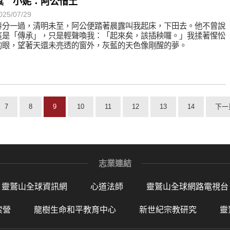
獎 小妮：阿公惜土
025/07/29
春分一過，清明未至，阿公便踏著晨露叫我起床，下田去。他不曾說
這是「傳承」，只是輕聲喚我：「起來矣，該插秧囉。」我揉著惺忪
的眼，望著天還未亮透的窗外，灰藍的天色像剛醒的夢。
7
8
9
10
11
12
13
14
下一
志業連結
靈鷲山全球資訊網
心道法師
靈鷲山全球網路電視台
索營
龍樹生命和平教育中心
新世紀宗教研究
靈