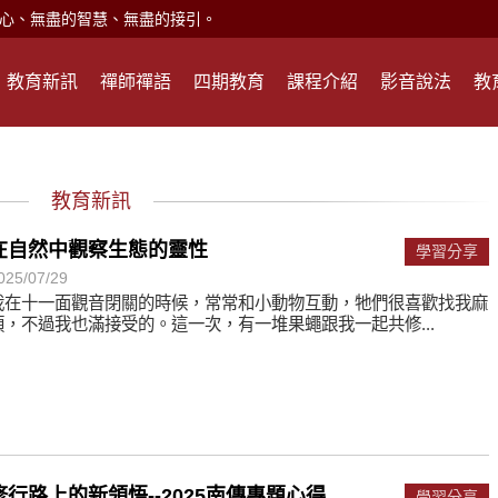
現。
心頭就開。
教育新訊
禪師禪語
四期教育
課程介紹
影音說法
教
何在？
遙，讓生命更寬廣。
惡業；正面積極樂觀，就是生活禪。
教育新訊
能沉澱，才能傾聽。
在自然中觀察生態的靈性
學習分享
025/07/29
滅。
我在十一面觀音閉關的時候，常常和小動物互動，牠們很喜歡找我麻
煩，不過我也滿接受的。這一次，有一堆果蠅跟我一起共修...
心、無盡的智慧、無盡的接引。
現。
心頭就開。
何在？
修行路上的新領悟--2025南傳專題心得
學習分享