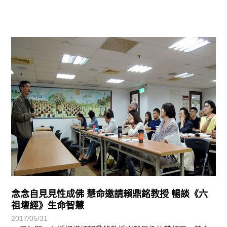
學習分享
念念自見見性成佛 慧命邀請賴鼎銘教授 暢談《六
祖壇經》生命智慧
2017/05/31