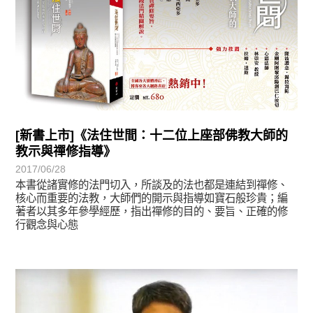
[新書上市]《法住世間：十二位上座部佛教大師的
教示與禪修指導》
2017/06/28
本書從諸實修的法門切入，所談及的法也都是連結到禪修、
核心而重要的法教，大師們的開示與指導如寶石般珍貴；編
著者以其多年參學經歷，指出禪修的目的、要旨、正確的修
行觀念與心態
學習分享