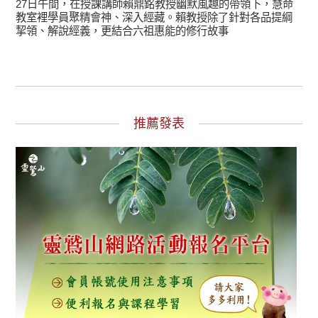
27日午間，在授課講師賴鼎銘教授幽默風趣的帶領下，慧命
教室裡學員聚精會神、深入經藏。賴教授除了針對各品提綱
挈領、解說經義，更結合六祖惠能的修行故事
推薦發表