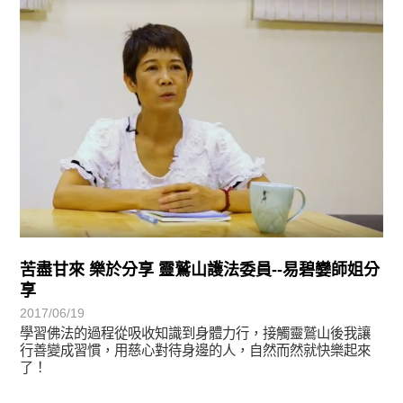
學習分享
苦盡甘來 樂於分享 靈鷲山護法委員--易碧孌師姐分
享
2017/06/19
學習佛法的過程從吸收知識到身體力行，接觸靈鷲山後我讓
行善變成習慣，用慈心對待身邊的人，自然而然就快樂起來
了！