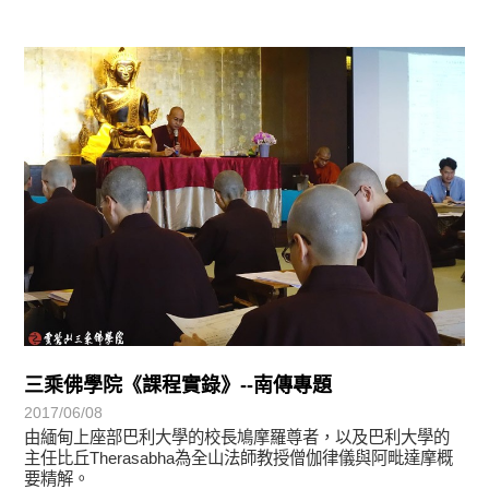
學習分享
三乘佛學院《課程實錄》--南傳專題
2017/06/08
由緬甸上座部巴利大學的校長鳩摩羅尊者，以及巴利大學的
主任比丘Therasabha為全山法師教授僧伽律儀與阿毗達摩概
要精解。