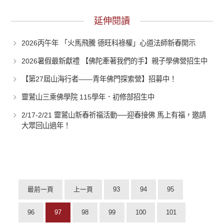
延伸閱讀
2026丙午年 「火馬飛騰 德旺科祿權」心道法師新春開示
2026暑假最新獻禮 【佛陀牽著我們的手】親子學佛營招生中
【第27屆山海行者——青年佛門探索營】招募中！
靈鷲山三乘佛學院 115學年．初修部招生中
2/17-2/21 靈鷲山新春祈福活動──迎春接佛 馬上有福，邀請
大眾回山過年！
最前一頁
上一頁
93
94
95
96
97
98
99
100
101