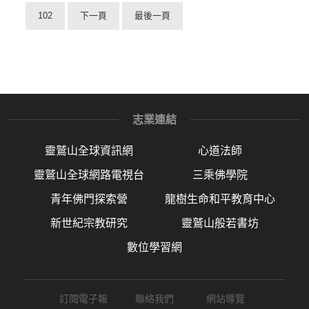
102
下一頁
最後一頁
志業連結
靈鷲山全球資訊網
心道法師
靈鷲山全球網路電視台
三乘佛學院
青年佛門探索營
龍樹生命和平教育中心
新世紀宗教研究
靈鷲山般若書坊
數位學習網
訂閱電子報
聯絡我們
網站導覽