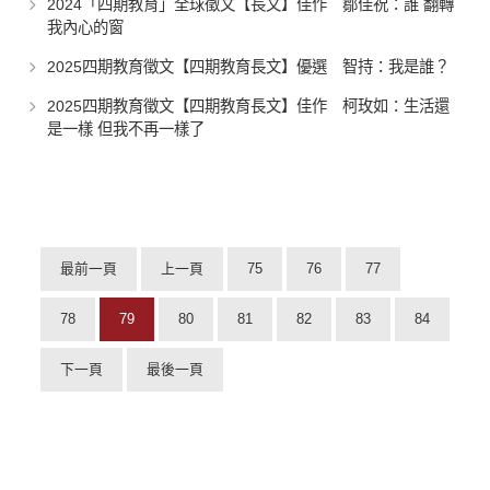
2024「四期教育」全球徵文【長文】佳作 鄒佳祝：誰 翻轉
我內心的窗
2025四期教育徵文【四期教育長文】優選 智持：我是誰？
2025四期教育徵文【四期教育長文】佳作 柯玫如：生活還
是一樣 但我不再一樣了
最前一頁
上一頁
75
76
77
78
79
80
81
82
83
84
下一頁
最後一頁