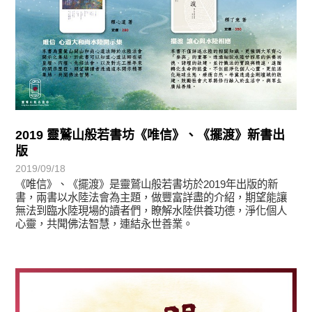
2019 靈鷲山般若書坊《唯信》、《擺渡》新書出
版
2019/09/18
《唯信》、《擺渡》是靈鷲山般若書坊於2019年出版的新
書，兩書以水陸法會為主題，做豐富詳盡的介紹，期望能讓
無法到臨水陸現場的讀者們，瞭解水陸供養功德，淨化個人
心靈，共聞佛法智慧，連結永世善業。
最新消息