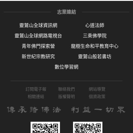
志業連結
靈鷲山全球資訊網
心道法師
靈鷲山全球網路電視台
三乘佛學院
青年佛門探索營
龍樹生命和平教育中心
新世紀宗教研究
靈鷲山般若書坊
數位學習網
訂閱電子報
聯絡我們
網站導覽
相關連結
版權聲明
個資政策