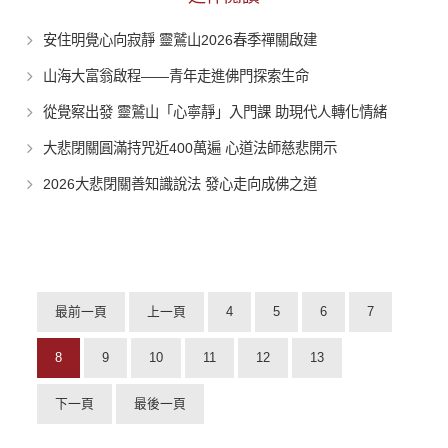
安住明覺心向寂靜 靈鷲山2026春季禪關啟建
山海大富翁啟程——青年走進佛門探索生命
從覺察出發 靈鷲山「心寧靜」入門課 助現代人轉化情緒
大悲閉關圓滿持咒近400萬遍 心道法師慈悲開示
2026大悲閉關善知識說法 發心走向成佛之道
最前一頁
上一頁
4
5
6
7
8
9
10
11
12
13
下一頁
最後一頁