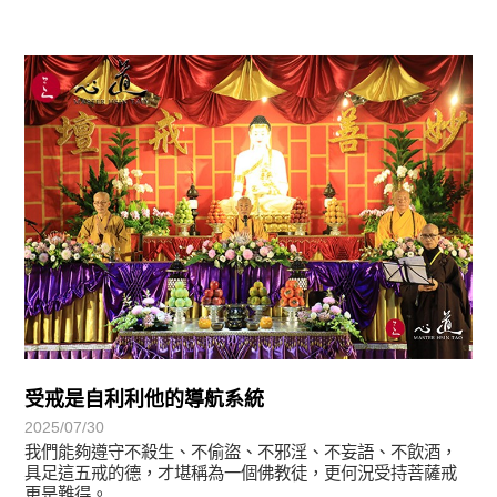
學習分享
受戒是自利利他的導航系統
2025/07/30
我們能夠遵守不殺生、不偷盜、不邪淫、不妄語、不飲酒，
具足這五戒的德，才堪稱為一個佛教徒，更何況受持菩薩戒
更是難得。