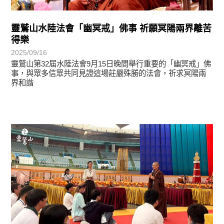
靈鷲山水陸法會「幽冥戒」佛事 祈願冥陽兩界離苦
得樂
2025/09/16
靈鷲山第32屆水陸法會9月15日晚間舉行重要的「幽冥戒」佛
事，與眾多信眾共同見證這場莊嚴殊勝的法會，祈求冥陽兩
界和諧
學習分享