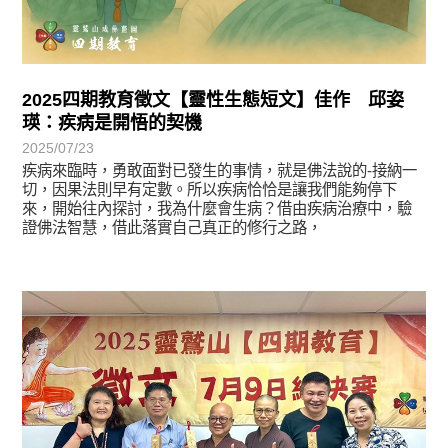
2025四期教育徵文【靈性生態短文】佳作 邱姿
瑛：疾病是開悟的契機
2025/07/23
疾病來臨時，勇敢面對已發生的事情，就是佛法說的-接納一
切，因果法則早有定數。所以疾病恰恰是讓我們能夠停下
來，開始往內探討，我為什麼會生病？借由疾病治療中，驗
證佛法智慧，借此落實自己真正的修行之路，
最新消息