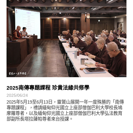
2025南傳專題課程 珍貴法緣共修學
2025/06/24
2025年5月19至6月13日，靈鷲山展開一年一度殊勝的「南傳
專題課程」，禮請緬甸仰光國立上座部僧伽巴利大學校長鳩
摩羅尊者，以及緬甸仰光國立上座部僧伽巴利大學弘法教育
部副所長塔拉薩帕尊者來台授課。