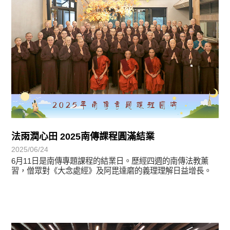
法雨潤心田 2025南傳課程圓滿結業
2025/06/24
6月11日是南傳專題課程的結業日。歷經四週的南傳法教薰
習，僧眾對《大念處經》及阿毘達磨的義理理解日益增長。
學習分享