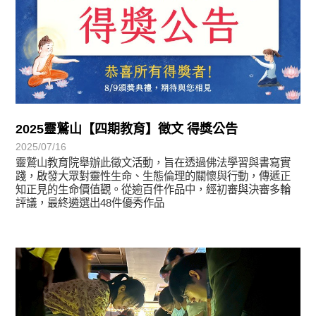
2025靈鷲山【四期教育】徵文 得獎公告
2025/07/16
靈鷲山教育院舉辦此徵文活動，旨在透過佛法學習與書寫實
踐，啟發大眾對靈性生命、生態倫理的關懷與行動，傳遞正
知正見的生命價值觀。從逾百件作品中，經初審與決審多輪
評議，最終遴選出48件優秀作品
學習分享