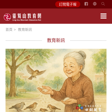
简
訂閱電子報
体
中
文
首頁
教育新訊
English
教育新訊
徵文賞析