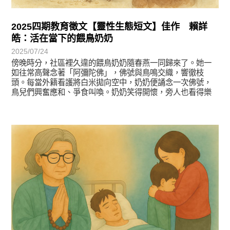
2025四期教育徵文【靈性生態短文】佳作 賴詳
皓：活在當下的餵鳥奶奶
2025/07/24
傍晚時分，社區裡久違的餵鳥奶奶隨春燕一同歸來了。她一
如往常高聲念著「阿彌陀佛」，佛號與鳥鳴交織，響徹枝
頭。每當外籍看護將白米拋向空中，奶奶便誦念一次佛號，
鳥兒們興奮應和、爭食叫喚。奶奶笑得開懷，旁人也看得樂
在其中。
徵文賞析