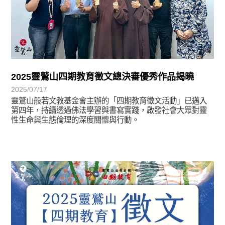
2025靈鷲山四期教育徵文總決審優秀作品揭曉
2025/07/17
靈鷲山般若文教基金會主辦的「四期教育徵文活動」已邁入
第四年，持續透過佛法學習與書寫實踐，啟發社會大眾對靈
性生命與生態倫理的深度關懷與行動。
最新消息