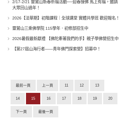
2/17-2/21 靈鷲山新春祈福活動──迎春接佛 馬上有福，邀請
大眾回山過年！
2026【法華期】初階課程｜全球講堂 實體共學班 歡迎報名！
靈鷲山三乘佛學院 115學年．初修部招生中
2026暑假最新獻禮 【佛陀牽著我們的手】親子學佛營招生中
【第27屆山海行者——青年佛門探索營】招募中！
最前一頁
上一頁
11
12
13
14
15
16
17
18
19
20
下一頁
最後一頁