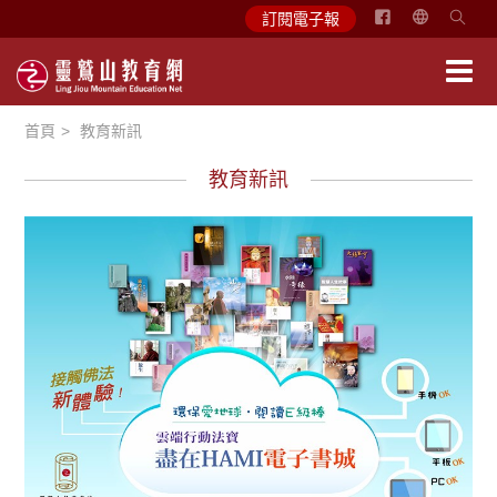
简
訂閱電子報
体
中
文
首頁
教育新訊
English
教育新訊
悅讀書香