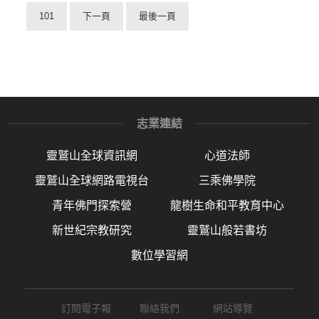
101
下一頁
最後一頁
志業連結
靈鷲山全球資訊網
心道法師
靈鷲山全球網路電視台
三乘佛學院
青年佛門探索營
龍樹生命和平教育中心
新世紀宗教研究
靈鷲山般若書坊
數位學習網
訂閱電子報
聯絡我們
網站導覽