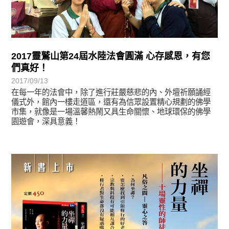
2017靈鷲山第24屆水陸法會圓滿 心存感恩，有您
們真好！
2017/09/13
在每一年的法會中，除了進行莊嚴慈悲的內、外壇祈願誦經
儀式外，館內一樓走道區，還有為信眾設置精心規劃的佛學
市集，就像是一場溫馨熱鬧又具生命關懷、地球環保的佛學
園遊會，深具意義！
悅讀書香