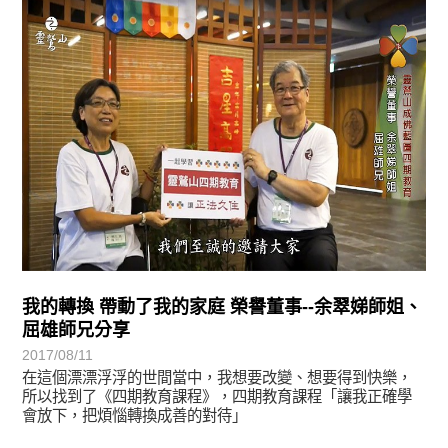
學習分享
我的轉換 帶動了我的家庭 榮譽董事--余翠娣師姐、
屈雄師兄分享
2017/08/11
在這個漂漂浮浮的世間當中，我想要改變、想要得到快樂，
所以找到了《四期教育課程》，四期教育課程「讓我正確學
會放下，把煩惱轉換成善的對待」