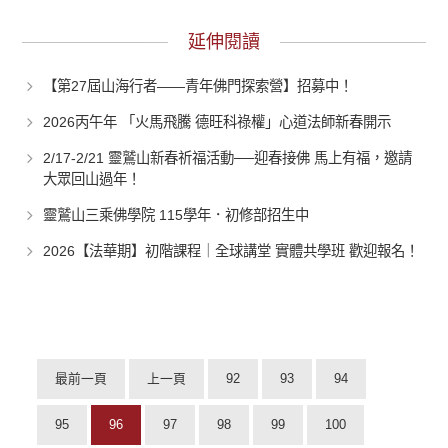
延伸閱讀
【第27屆山海行者——青年佛門探索營】招募中！
2026丙午年 「火馬飛騰 德旺科祿權」心道法師新春開示
2/17-2/21 靈鷲山新春祈福活動──迎春接佛 馬上有福，邀請
大眾回山過年！
靈鷲山三乘佛學院 115學年．初修部招生中
2026【法華期】初階課程｜全球講堂 實體共學班 歡迎報名！
最前一頁
上一頁
92
93
94
95
96
97
98
99
100