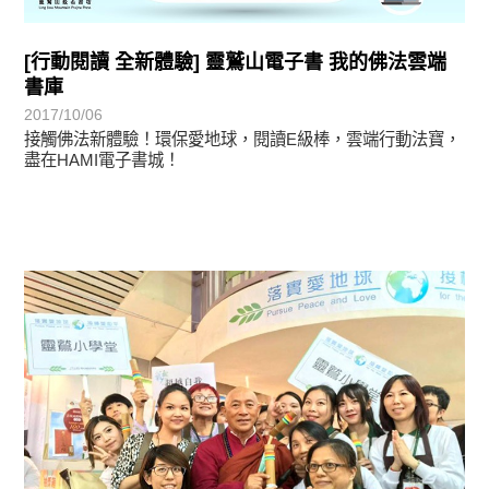
[行動閱讀 全新體驗] 靈鷲山電子書 我的佛法雲端
書庫
2017/10/06
接觸佛法新體驗！環保愛地球，閱讀E級棒，雲端行動法寶，
盡在HAMI電子書城！
學習分享