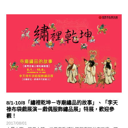
教育活動
8/1-10/8「繡裡乾坤－寺廟繡品的故事」、「李天
祿布袋戲展演－戲偶服飾繡品展」特展，歡迎參
觀！
2017/08/01