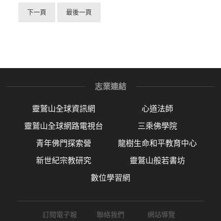
下一頁
最後一頁
志業連結
靈鷲山全球資訊網
心道法師
靈鷲山全球網路電視台
三乘佛學院
青年佛門探索營
龍樹生命和平教育中心
新世紀宗教研究
靈鷲山般若書坊
數位學習網
訂閱電子報
聯絡我們
網站導覽