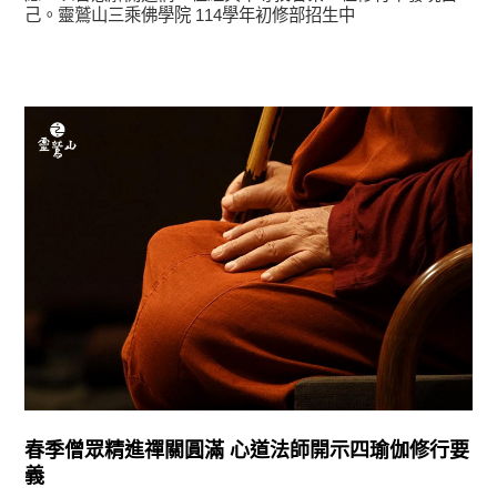
己。靈鷲山三乘佛學院 114學年初修部招生中
學習分享
春季僧眾精進禪關圓滿 心道法師開示四瑜伽修行要
義