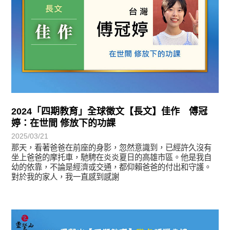
2024「四期教育」全球徵文【長文】佳作 傅冠
婷：在世間 修放下的功課
2025/03/21
那天，看著爸爸在前座的身影，忽然意識到，已經許久沒有
坐上爸爸的摩托車，馳騁在炎炎夏日的高雄市區。他是我自
幼的依靠，不論是經濟或交通，都仰賴爸爸的付出和守護。
對於我的家人，我一直感到感謝
徵文賞析