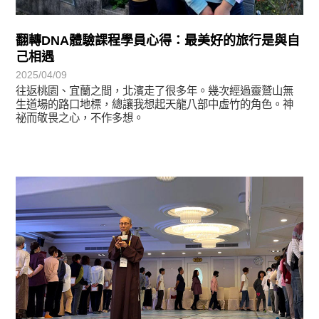
翻轉DNA體驗課程學員心得：最美好的旅行是與自
己相遇
2025/04/09
往返桃園、宜蘭之間，北濱走了很多年。幾次經過靈鷲山無
生道場的路口地標，總讓我想起天龍八部中虛竹的角色。神
祕而敬畏之心，不作多想。
學習分享