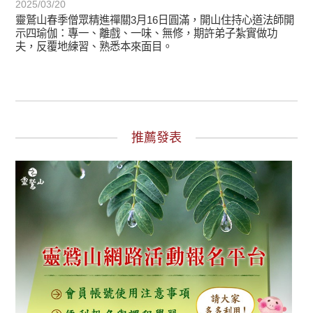
2025/03/20
靈鷲山春季僧眾精進禪關3月16日圓滿，開山住持心道法師開
示四瑜伽：專一、離戲、一味、無修，期許弟子紮實做功
夫，反覆地練習、熟悉本來面目。
推薦發表