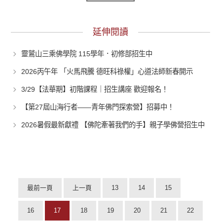
延伸閱讀
靈鷲山三乘佛學院 115學年．初修部招生中
2026丙午年 「火馬飛騰 德旺科祿權」心道法師新春開示
3/29【法華期】初階課程｜招生講座 歡迎報名！
【第27屆山海行者——青年佛門探索營】招募中！
2026暑假最新獻禮 【佛陀牽著我們的手】親子學佛營招生中
最前一頁
上一頁
13
14
15
16
17
18
19
20
21
22