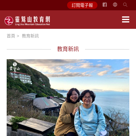
简
訂閱電子報
体
中
文
首頁
教育新訊
English
教育新訊
學習分享