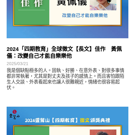
2024「四期教育」全球徵文【長文】佳作 黃佩
儀：改變自己才能自樂樂他
2025/03/21
我是個缺點極多的人。固執、好勝、在意外表、對很多事情
都非常執著，尤其是對丈夫及孩子的感情上。而且害怕跟陌
生人交談、外表看起來也讓人很難親近，情緒也很容易起
伏。
徵文賞析