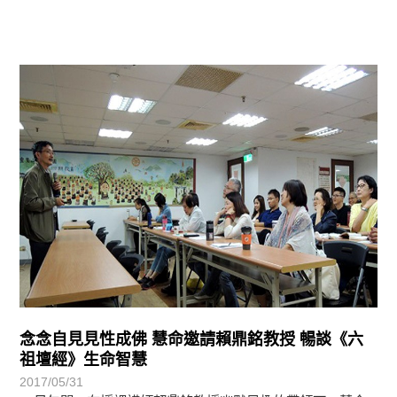
學習分享
念念自見見性成佛 慧命邀請賴鼎銘教授 暢談《六
祖壇經》生命智慧
2017/05/31