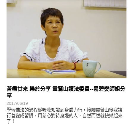
學習分享
苦盡甘來 樂於分享 靈鷲山護法委員--易碧孌師姐分
享
2017/06/19
學習佛法的過程從吸收知識到身體力行，接觸靈鷲山後我讓
行善變成習慣，用慈心對待身邊的人，自然而然就快樂起來
了！