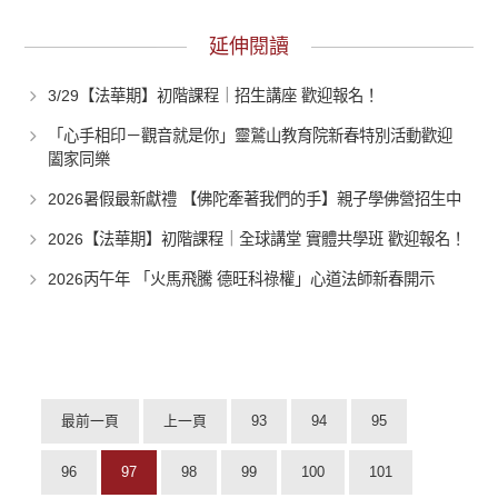
延伸閱讀
3/29【法華期】初階課程｜招生講座 歡迎報名！
「心手相印－觀音就是你」靈鷲山教育院新春特別活動歡迎
闔家同樂
2026暑假最新獻禮 【佛陀牽著我們的手】親子學佛營招生中
2026【法華期】初階課程｜全球講堂 實體共學班 歡迎報名！
2026丙午年 「火馬飛騰 德旺科祿權」心道法師新春開示
最前一頁
上一頁
93
94
95
96
97
98
99
100
101