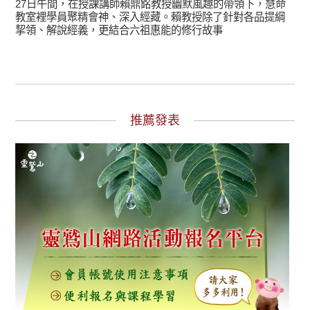
27日午間，在授課講師賴鼎銘教授幽默風趣的帶領下，慧命
教室裡學員聚精會神、深入經藏。賴教授除了針對各品提綱
挈領、解說經義，更結合六祖惠能的修行故事
推薦發表