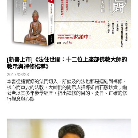
[新書上市]《法住世間：十二位上座部佛教大師的
教示與禪修指導》
2017/06/28
本書從諸實修的法門切入，所談及的法也都是連結到禪修、
核心而重要的法教，大師們的開示與指導如寶石般珍貴；編
著者以其多年參學經歷，指出禪修的目的、要旨、正確的修
行觀念與心態
學習分享