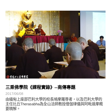
學習分享
三乘佛學院《課程實錄》--南傳專題
2017/06/08
由緬甸上座部巴利大學的校長鳩摩羅尊者，以及巴利大學的
主任比丘Therasabha為全山法師教授僧伽律儀與阿毗達摩概
要精解。