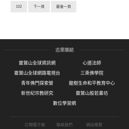
102
下一頁
最後一頁
志業連結
靈鷲山全球資訊網
心道法師
靈鷲山全球網路電視台
三乘佛學院
青年佛門探索營
龍樹生命和平教育中心
新世紀宗教研究
靈鷲山般若書坊
數位學習網
訂閱電子報
聯絡我們
網站導覽