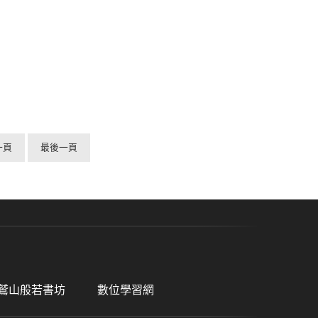
一頁
最後一頁
鷲山般若書坊
數位學習網