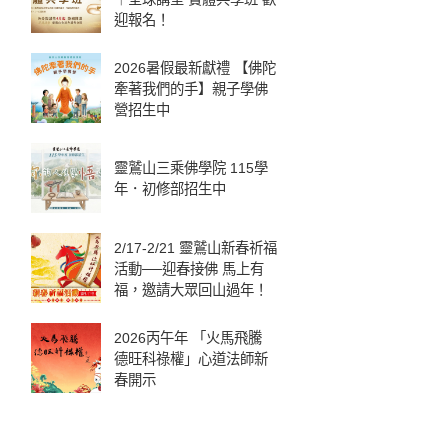
迎報名！
2026暑假最新獻禮 【佛陀
牽著我們的手】親子學佛
營招生中
靈鷲山三乘佛學院 115學
年．初修部招生中
2/17-2/21 靈鷲山新春祈福
活動──迎春接佛 馬上有
福，邀請大眾回山過年！
2026丙午年 「火馬飛騰
德旺科祿權」心道法師新
春開示