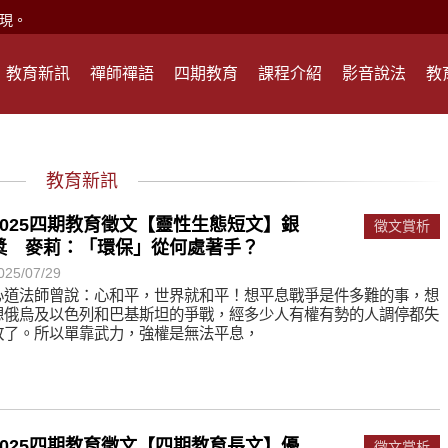
現。
心頭就開。
教育新訊
禪師禪語
四期教育
課程介紹
影音說法
教
何在？
遙，讓生命更寬廣。
惡業；正面積極樂觀，就是生活禪。
教育新訊
能沉澱，才能傾聽。
2025四期教育徵文【靈性生態短文】銀
徵文賞析
獎 麥莉：「環保」從何處著手？
滅。
025/07/29
心道法師曾說：心和平，世界就和平！想平息戰爭是件多難的事，想
想俄烏及以色列和巴基斯坦的爭戰，經多少人有權有勢的人調停都失
心、無盡的智慧、無盡的接引。
敗了。所以單靠武力，強權是無法平息，
現。
心頭就開。
何在？
2025四期教育徵文【四期教育長文】優
徵文賞析