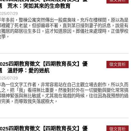
遙，讓生命更寬廣。
選 荒木：突如其來的生命教育
惡業；正面積極樂觀，就是生活禪。
025/07/29
半年多前，整棟公寓突然傳出一股腐臭味，充斥在樓梯間，原以為是
能沉澱，才能傾聽。
哪裡藏了死老鼠，但卻遍尋不著，直到某日接到妻子的訊息，說是有
位獨居的鄰居往生多日，這才知道原因。葬儀社來處理時，正值學校
放學，
2025四期教育徵文【四期教育長文】優
徵文賞析
選 溫舒婷：愛的迷航
025/07/29
作為一位文字工作者，非常容易站在自己主觀立場去創作，所以久而
久之，把「我」看得無比重要，然後對於外在一切變動與變化常常搞
得精神緊張與無比敏感。尤其我在寫戲的時候，往往因為我預想的過
份完美，而導致我失落感極大，
2025四期教育徵文【四期教育長文】優
徵文賞析