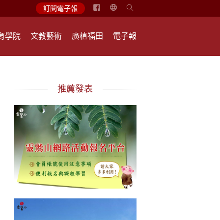
简
訂閱電子報
体
中
育學院
文教藝術
廣植福田
電子報
文
English
推薦發表