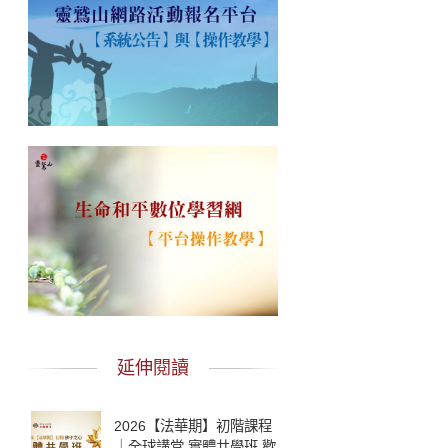
延伸閱讀
2026【法華期】初階課程
｜全球講堂 實體共學班 歡