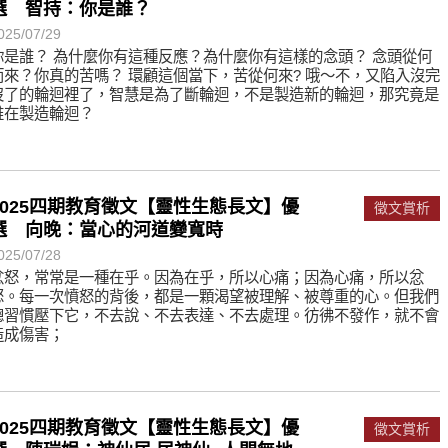
選 智持：你是誰？
025/07/29
你是誰？ 為什麼你有這種反應？為什麼你有這樣的念頭？ 念頭從何
而來？你真的苦嗎？ 環顧這個當下，苦從何來? 哦～不，又陷入沒完
沒了的輪迴裡了，智慧是為了斷輪迴，不是製造新的輪迴，那究竟是
誰在製造輪迴？
2025四期教育徵文【靈性生態長文】優
徵文賞析
選 向晚：當心的河道變寬時
025/07/28
忿怒，常常是一種在乎。因為在乎，所以心痛；因為心痛，所以忿
怒。每一次憤怒的背後，都是一顆渴望被理解、被尊重的心。但我們
總習慣壓下它，不去說、不去表達、不去處理。彷彿不發作，就不會
造成傷害；
2025四期教育徵文【靈性生態長文】優
徵文賞析