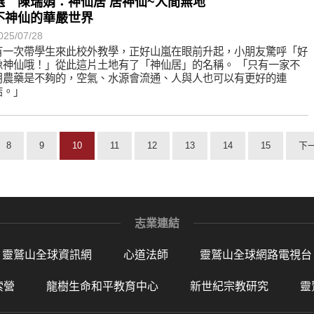
選 陳瑞娟：神仙居 居神仙~人間無地
不神仙的華嚴世界
025/07/28
有一次帶學生來此校外教學，正好山嵐在眼前升起，小朋友驚呼「好
像神仙哦！」從此這片土地有了「神仙居」的名稱。 「只有一家不
用農藥是不夠的，空氣、水源會流通、人與人也可以有更好的連
結。」
8
9
10
11
12
13
14
15
下
志業連結
靈鷲山全球資訊網
心道法師
靈鷲山全球網路電視台
索營
龍樹生命和平教育中心
新世紀宗教研究
靈