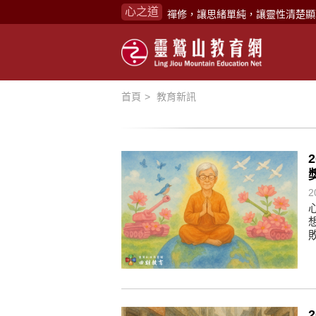
心之道
禪修，讓思緒單純，讓靈性清楚顯
念頭在心頭，不舒服；轉個念頭，
煩惱如同下雨，當雨過天晴，雨復
懂得消化煩惱，便能讓生活自在逍
首頁
教育新訊
負面是惡業，消極是惡業，悲觀是
生命是不斷流動地，安靜下來，才
不執著、不妄想，當下即圓滿。
心不跟隨現下煩惱，不隨就不會生
2
學佛，就是學著拭去塵埃。
不要看小小的慈悲，它是無盡的善
禪修，讓思緒單純，讓靈性清楚顯
念頭在心頭，不舒服；轉個念頭，
煩惱如同下雨，當雨過天晴，雨復