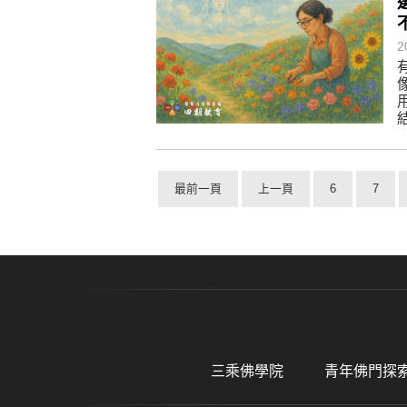
2
最前一頁
上一頁
6
7
三乘佛學院
青年佛門探