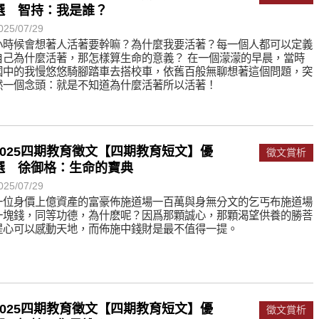
選 智持：我是誰？
025/07/29
小時候會想著人活著要幹嘛？為什麼我要活著？每一個人都可以定義
自己為什麼活著，那怎樣算生命的意義？ 在一個濛濛的早晨，當時
國中的我慢悠悠騎腳踏車去搭校車，依舊百般無聊想著這個問題，突
然一個念頭：就是不知道為什麼活著所以活著！
2025四期教育徵文【四期教育短文】優
徵文賞析
選 徐御格：生命的寶典
025/07/29
一位身價上億資產的富豪佈施道場一百萬與身無分文的乞丐布施道場
一塊錢，同等功德，為什麽呢？因爲那顆誠心，那顆渴望供養的勝菩
提心可以感動天地，而佈施中錢財是最不值得一提。
2025四期教育徵文【四期教育短文】優
徵文賞析