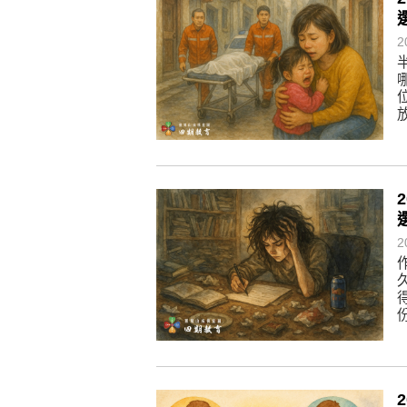
懂得消化煩惱，便能讓生活自在逍
負面是惡業，消極是惡業，悲觀是
2
生命是不斷流動地，安靜下來，才
不執著、不妄想，當下即圓滿。
2