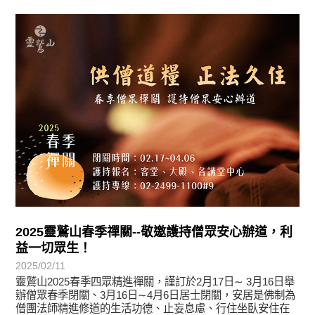
教育活動
2025靈鷲山春季禪關--敬邀護持僧眾安心辦道，利
益一切眾生！
2025/02/11
靈鷲山2025春季四眾精進禪關，謹訂於2月17日∼ 3月16日舉
辦僧眾春季閉關、3月16日∼4月6日居士閉關，安居是佛制為
僧團法師精進修道的生活功德、止妄息慮、行住坐臥安住在