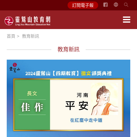
简
訂閱電子報
体
中
文
首頁
教育新訊
English
教育新訊
徵文賞析