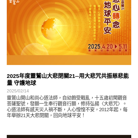
2025年度靈鷲山大悲閉關21--用大悲咒共振慈悲能
量 守護地球
2025/02/14
靈鷲山開山和尚心道法師，自幼飽受戰亂，十五歲初聞觀音
菩薩聖號，發願一生奉行觀音行願，修持弘揚〈大悲咒〉。
心道法師有感天災人禍不斷，人心惶惶不安，2012年起，每
年舉辦21天大悲閉關，回向地球平安！