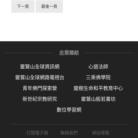
下一頁
最後一頁
志業連結
靈鷲山全球資訊網
心道法師
靈鷲山全球網路電視台
三乘佛學院
青年佛門探索營
龍樹生命和平教育中心
新世紀宗教研究
靈鷲山般若書坊
數位學習網
訂閱電子報
聯絡我們
網站導覽