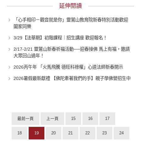
延伸閱讀
「心手相印－觀音就是你」靈鷲山教育院新春特別活動歡迎
闔家同樂
3/29【法華期】初階課程｜招生講座 歡迎報名！
2/17-2/21 靈鷲山新春祈福活動──迎春接佛 馬上有福，邀請
大眾回山過年！
2026丙午年 「火馬飛騰 德旺科祿權」心道法師新春開示
2026暑假最新獻禮 【佛陀牽著我們的手】親子學佛營招生中
最前一頁
上一頁
15
16
17
18
19
20
21
22
23
24