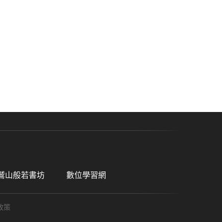
鷲山般若書坊
數位學習網
政策