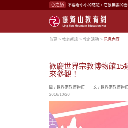
心之道
不要看小小的慈悲，它是無盡的善
禪修，讓思緒單純，讓靈性清楚顯
念頭在心頭，不舒服；轉個念頭，
煩惱如同下雨，當雨過天晴，雨復
首頁
教育新訊
教育活動
訊息內容
懂得消化煩惱，便能讓生活自在逍
負面是惡業，消極是惡業，悲觀是
生命是不斷流動地，安靜下來，才
歡慶世界宗教博物館1
來參觀！
不執著、不妄想，當下即圓滿。
心不跟隨現下煩惱，不隨就不會生
圖 /
世界宗教博物館
文 /
世界宗教博物
學佛，就是學著拭去塵埃。
2016/10/20
不要看小小的慈悲，它是無盡的善
禪修，讓思緒單純，讓靈性清楚顯
念頭在心頭，不舒服；轉個念頭，