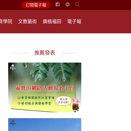
简
訂閱電子報
体
中
育學院
文教藝術
廣植福田
電子報
文
English
推薦發表