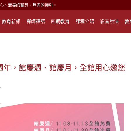
心、無盡的智慧、無盡的接引。
現。
教育新訊
禪師禪語
四期教育
課程介紹
影音說法
教
心頭就開。
何在？
遙，讓生命更寬廣。
惡業；正面積極樂觀，就是生活禪。
能沉澱，才能傾聽。
5週年，館慶週、館慶月，全館用心邀您
滅。
館
心、無盡的智慧、無盡的接引。
現。
心頭就開。