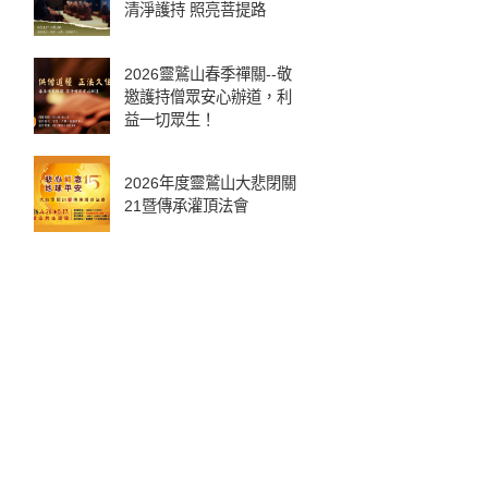
清淨護持 照亮菩提路
2026靈鷲山春季禪關--敬
邀護持僧眾安心辦道，利
益一切眾生！
2026年度靈鷲山大悲閉關
21暨傳承灌頂法會