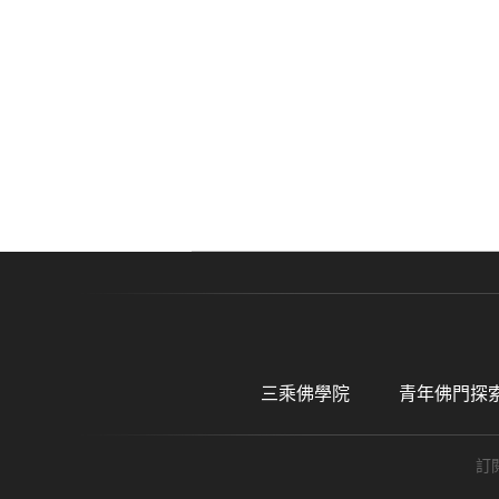
三乘佛學院
青年佛門探
訂