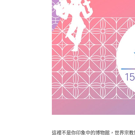
煩惱如同下雨，當雨過天晴，雨復
懂得消化煩惱，便能讓生活自在逍
負面是惡業，消極是惡業，悲觀是
生命是不斷流動地，安靜下來，才
不執著、不妄想，當下即圓滿。
這裡不是你印象中的博物館，世界宗教