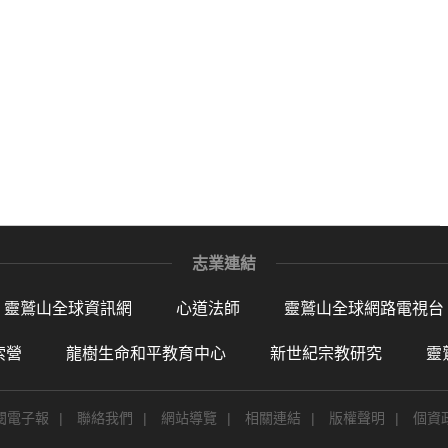
志業連結
靈鷲山全球資訊網
心道法師
靈鷲山全球網路電視台
索營
龍樹生命和平教育中心
新世紀宗教研究
靈
閱電子報
|
聯絡我們
|
網站導覽
|
相關連結
|
版權聲明
|
個資