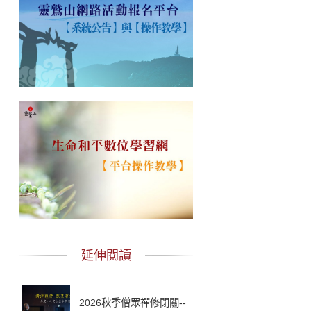
延伸閱讀
2026秋季僧眾禪修閉關--