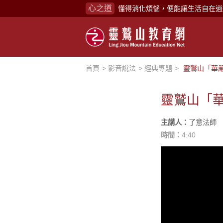
心之道
懂得消化煩惱，便能讓生活自在逍
負面是惡業，消極是惡業，悲觀是
生命是不斷流動地，安靜下來，才
不執著、不妄想，當下即圓滿。
首頁
影音說法
經典專題
靈鷲山「華嚴
心不跟隨現下煩惱，不隨就不會生
學佛，就是學著拭去塵埃。
靈鷲山「華
不要看小小的慈悲，它是無盡的善
主講人：
了意法師
禪修，讓思緒單純，讓靈性清楚顯
時間：
4:40
念頭在心頭，不舒服；轉個念頭，
煩惱如同下雨，當雨過天晴，雨復
懂得消化煩惱，便能讓生活自在逍
負面是惡業，消極是惡業，悲觀是
生命是不斷流動地，安靜下來，才