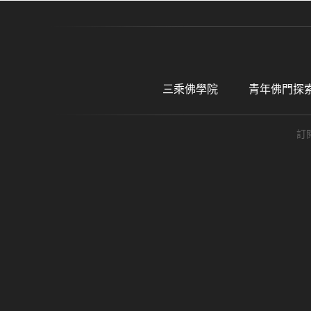
三乘佛學院
青年佛門探
訂