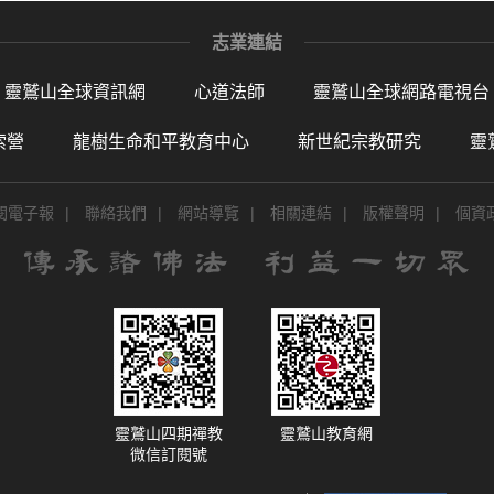
志業連結
靈鷲山全球資訊網
心道法師
靈鷲山全球網路電視台
索營
龍樹生命和平教育中心
新世紀宗教研究
靈
閱電子報
|
聯絡我們
|
網站導覽
|
相關連結
|
版權聲明
|
個資
靈鷲山四期禪教
靈鷲山教育網
微信訂閱號