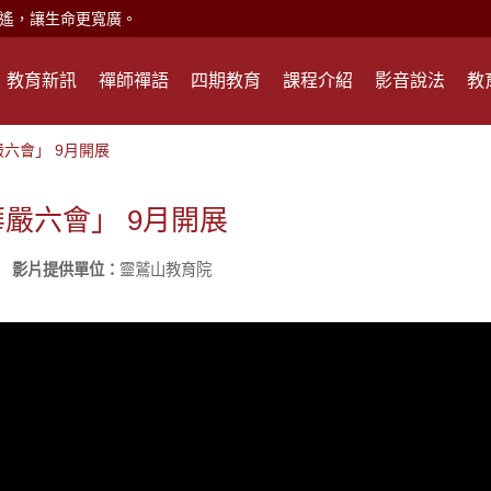
遙，讓生命更寬廣。
惡業；正面積極樂觀，就是生活禪。
教育新訊
禪師禪語
四期教育
課程介紹
影音說法
教
能沉澱，才能傾聽。
六會」 9月開展
滅。
嚴六會」 9月開展
心、無盡的智慧、無盡的接引。
影片提供單位：
靈鷲山教育院
現。
心頭就開。
何在？
遙，讓生命更寬廣。
惡業；正面積極樂觀，就是生活禪。
能沉澱，才能傾聽。