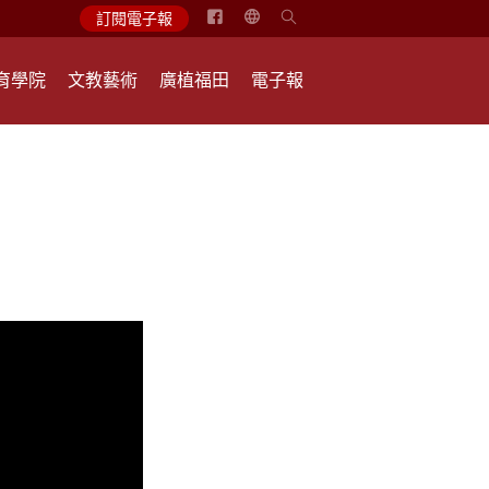
简
訂閱電子報
体
中
育學院
文教藝術
廣植福田
電子報
文
English