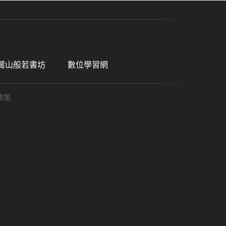
鷲山般若書坊
數位學習網
政策