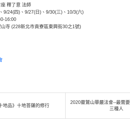
座 釋了意 法師
、9/24(四)、9/27(日)、9/30(三)、10/3(六)
-16:00
山寺 (228新北市貢寮區東興街30之1號)
：
會
2020靈鷲山華嚴法會--最
十地品》十地菩薩的修行
三種人