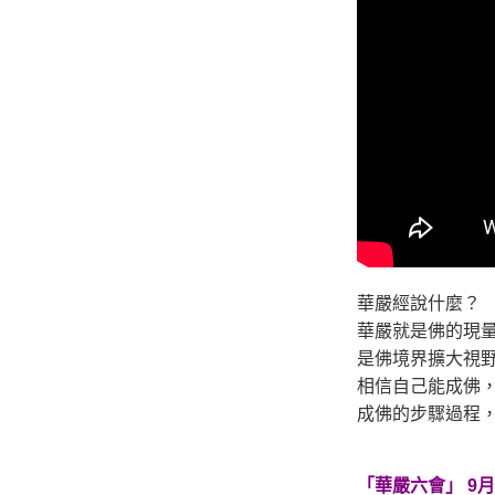
不執著、不妄想，當下即圓滿。
華嚴經說什麼？
華嚴就是佛的現
是佛境界擴大視
相信自己能成佛
成佛的步驟過程
「華嚴六會」 9