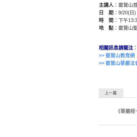
主講人
：靈鷲山首
日 期
：9/20(日)
時 間
：下午13:30
地 點
：靈鷲山聖
相關訊息請關注
>>
靈鷲山教育網
>>
靈鷲山華嚴法
上一篇
《華嚴經