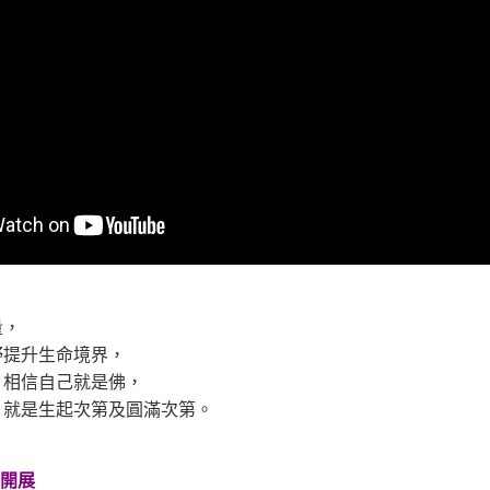
量，
野提升生命境界，
，相信自己就是佛，
，就是生起次第及圓滿次第。
月開展