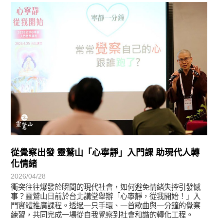
學習分享
從覺察出發 靈鷲山「心寧靜」入門課 助現代人轉
化情緒
2026/04/28
衝突往往爆發於瞬間的現代社會，如何避免情緒失控引發憾
事？靈鷲山日前於台北講堂舉辦「心寧靜，從我開始！」入
門實體推廣課程。透過一只手環、一首歌曲與一分鐘的覺察
練習，共同完成一場從自我覺察到社會和諧的轉化工程。