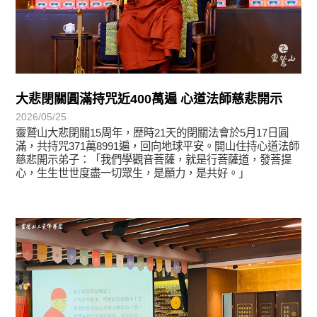
大悲閉關圓滿持咒近400萬遍 心道法師慈悲開示
2026/05/25
靈鷲山大悲閉關15周年，歷時21天的閉關法會於5月17日圓
滿，共持咒371萬8991遍，回向地球平安。開山住持心道法師
慈悲開示弟子：「我們學觀音菩薩，就是行菩薩道，發菩提
心，生生世世度盡一切眾生，是願力，是共好。」
學習分享