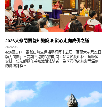
2026大悲閉關善知識說法 發心走向成佛之道
2026/05/22
4/26至5/17，靈鷲山無生道場舉行第十五屆「百萬大悲咒21日
願力閉關」。為期三週的閉關期間，梵音繚繞山林，每晚皆
安排一位法師擔任善知識說法講者，為學員帶來精彩而深刻
的佛法課程。
學習分享