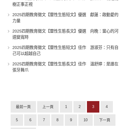
樹正事正視
2025四期教育徵文【靈性生態短文】優選 獻蓮：啟動愛的
力量
2025四期教育徵文【靈性生態長文】優選 向晚：當心的河
道變寬時
2025四期教育徵文【靈性生態短文】佳作 游淑芬：只有自
己可以超越自己
2025四期教育徵文【靈性生態長文】佳作 溫舒婷：是誰在
張牙舞爪
最前一頁
上一頁
1
2
3
4
5
6
7
8
9
10
下一頁