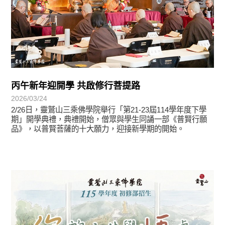
丙午新年迎開學 共啟修行菩提路
2026/03/24
2/26日，靈鷲山三乘佛學院舉行「第21-23屆114學年度下學
期」開學典禮，典禮開始，僧眾與學生同誦一部《普賢行願
品》，以普賢菩薩的十大願力，迎接新學期的開始。
最新消息