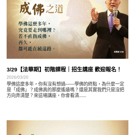
3/29【法華期】初階課程｜招生講座 歡迎報名！
2026/03/20
學佛這麼多年，你有沒有想過——學佛的終點，為什麼一定
是「成佛」？成佛真的那麼遙遠嗎？還是其實我們只是沒把
方向弄清楚？來這場講座，你會看清......
最新消息