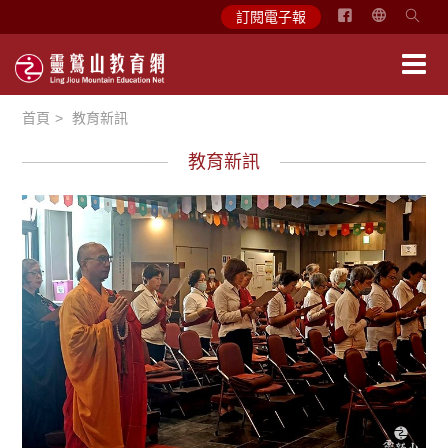
简
訂閱電子報
体
中
文
首頁
教育新訊
English
教育新訊
學習分享