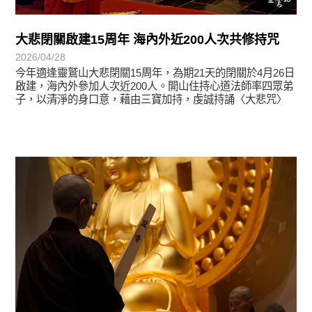
大悲閉關啟建15周年 海內外近200人次共修持咒
2026/04/28
今年適逢靈鷲山大悲閉關15周年，為期21天的閉關於4月26日
啟建，海內外參加人次近200人。開山住持心道法師率四眾弟
子，以清淨的身口意，藉由三寶加持，虔誠持誦〈大悲咒〉
學習分享