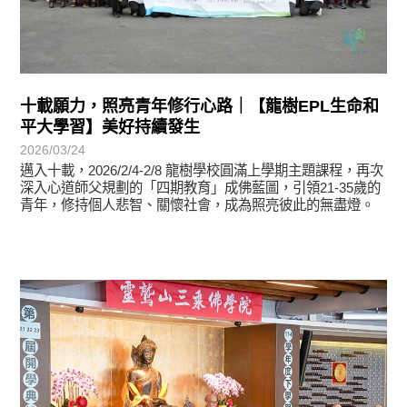
十載願力，照亮青年修行心路｜【龍樹EPL生命和
平大學習】美好持續發生
2026/03/24
邁入十載，2026/2/4-2/8 龍樹學校圓滿上學期主題課程，再次
深入心道師父規劃的「四期教育」成佛藍圖，引領21-35歲的
青年，修持個人悲智、關懷社會，成為照亮彼此的無盡燈。
學習分享