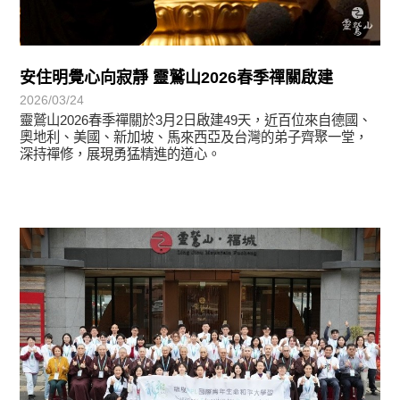
安住明覺心向寂靜 靈鷲山2026春季禪關啟建
2026/03/24
靈鷲山2026春季禪關於3月2日啟建49天，近百位來自德國、
奧地利、美國、新加坡、馬來西亞及台灣的弟子齊聚一堂，
深持禪修，展現勇猛精進的道心。
學習分享