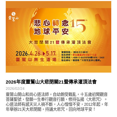
教育活動
2026年度靈鷲山大悲閉關21暨傳承灌頂法會
2026/02/24
靈鷲山開山和尚心道法師，自幼飽受戰亂，十五歲初聞觀音
菩薩聖號，發願一生奉行觀音行願，修持弘揚〈大悲咒〉。
心道法師有感天災人禍不斷，人心惶惶不安，2012年起，年
年舉辦21天大悲閉關，持誦大悲咒，回向地球平安！