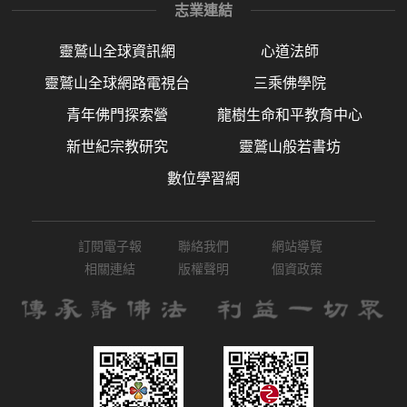
志業連結
靈鷲山全球資訊網
心道法師
靈鷲山全球網路電視台
三乘佛學院
青年佛門探索營
龍樹生命和平教育中心
新世紀宗教研究
靈鷲山般若書坊
數位學習網
訂閱電子報
聯絡我們
網站導覽
相關連結
版權聲明
個資政策