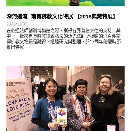
深河遠流--南傳佛教文化特展 【2018典藏特展】
2018/11/05
在心道法師創辦博物館之際，獲得各界善信大德的支持，其
中，一批來自長駐菲律賓弘法的遠光法師所捐贈的近百件南
傳佛教文物最是難得，透過研究與整理，於17周年館慶時節
推出特展
學習分享