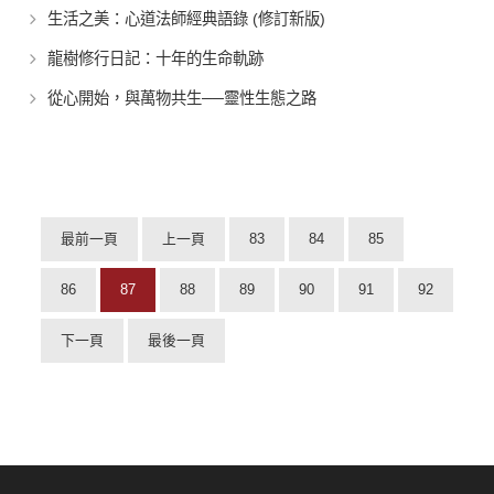
生活之美：心道法師經典語錄 (修訂新版)
龍樹修行日記：十年的生命軌跡
從心開始，與萬物共生──靈性生態之路
最前一頁
上一頁
83
84
85
86
87
88
89
90
91
92
下一頁
最後一頁