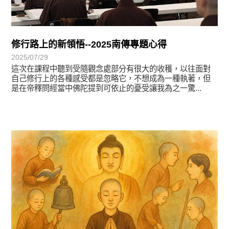
修行路上的新領悟--2025南傳專題心得
2025/07/29
這次在課程中聽到受隨觀念處部分有很大的收穫，以往面對
自己修行上的各種感受都是忽略它，不想成為一種執著，但
是在帝釋問經當中佛陀提到可依止的憂受讓我為之一驚...
徵文賞析