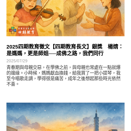
2025四期教育徵文【四期教育長文】銀獎 楊婧：
是媽媽，更是師姐──成佛之路，我們同行
2025/07/29
青春期與母親交惡，在學佛之前，與母親也常處在一點就爆
的邊緣。小時候，媽媽獻血換錢，給我買了一把小提琴，我
至今唱歌走調，學得很是痛苦，成年之後想起那些時光依然
不喜。
徵文賞析