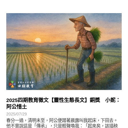
徵文賞析
2025四期教育徵文【靈性生態長文】銅獎 小妮：
阿公惜土
2025/07/29
春分一過，清明未至，阿公便踏著晨露叫我起床，下田去。
他不曾說這是「傳承」，只是輕聲喚我：「起來矣，該插秧