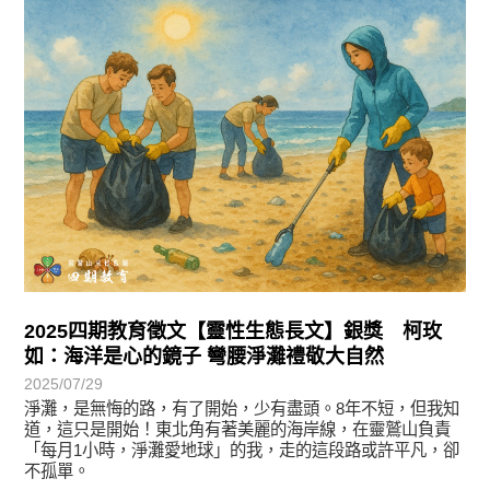
徵文賞析
2025四期教育徵文【靈性生態長文】銀獎 柯玫
如：海洋是心的鏡子 彎腰淨灘禮敬大自然
2025/07/29
淨灘，是無悔的路，有了開始，少有盡頭。8年不短，但我知
道，這只是開始！東北角有著美麗的海岸線，在靈鷲山負責
「每月1小時，淨灘愛地球」的我，走的這段路或許平凡，卻
不孤單。