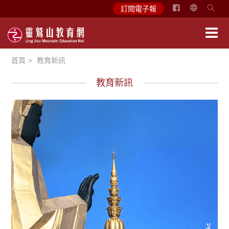
简
訂閱電子報
体
中
文
首頁
教育新訊
English
教育新訊
學習分享