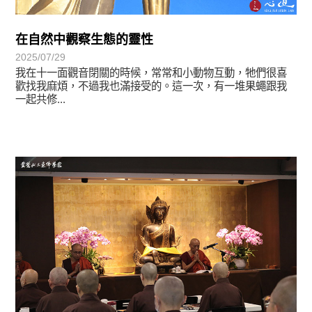
在自然中觀察生態的靈性
2025/07/29
我在十一面觀音閉關的時候，常常和小動物互動，牠們很喜
歡找我麻煩，不過我也滿接受的。這一次，有一堆果蠅跟我
一起共修...
學習分享