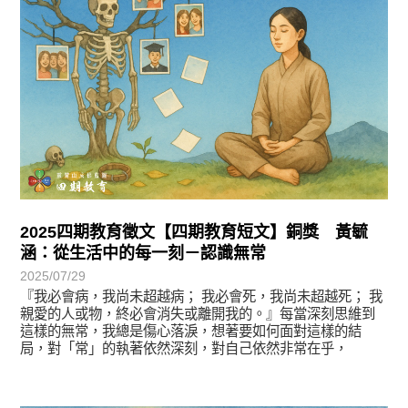
2025四期教育徵文【四期教育短文】銅獎 黃毓
涵：從生活中的每一刻－認識無常
2025/07/29
『我必會病，我尚未超越病； 我必會死，我尚未超越死； 我
親愛的人或物，終必會消失或離開我的。』每當深刻思維到
這樣的無常，我總是傷心落淚，想著要如何面對這樣的結
局，對「常」的執著依然深刻，對自己依然非常在乎，