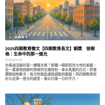
2025四期教育徵文【四期教育長文】銅獎 徐御
格：生命中的那一道光
2025/07/29
你看過清晨的第一縷曙光嗎？那種一瞬即照亮大地的美麗，
從一霎萬物寂靜的夜晚到生機勃勃、車水馬龍的白日。即便
體驗過無數次，每次依舊能讓我感動與震撼。而四期教育就
好比這第一道光的感受，看似日復一日的平凡，
徵文賞析