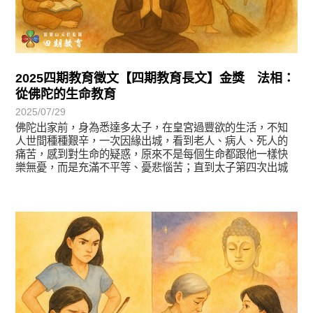
2025四期教育徵文【四期教育長文】金獎 法相：
從佛陀的生命教育
2025/07/29
佛陀出家前，身為悉達多太子，在皇宮過豐欲的生活，不知
人世間種種艱辛，一次因緣出城，看到老人、病人、死人的
痛苦，感到對生命的疑惑，原來不是每個生命都跟他一樣快
樂無憂，而是充滿不平等、憂悲惱苦；直到太子第四次出城
遇
徵文賞析