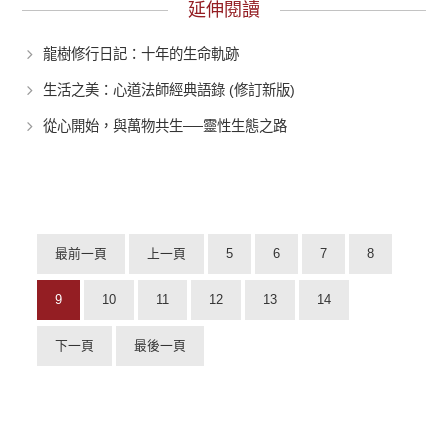
延伸閱讀
龍樹修行日記：十年的生命軌跡
生活之美：心道法師經典語錄 (修訂新版)
從心開始，與萬物共生──靈性生態之路
最前一頁
上一頁
5
6
7
8
9
10
11
12
13
14
下一頁
最後一頁