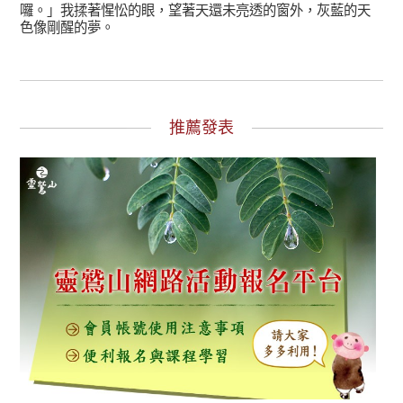
囉。」我揉著惺忪的眼，望著天還未亮透的窗外，灰藍的天
色像剛醒的夢。
推薦發表