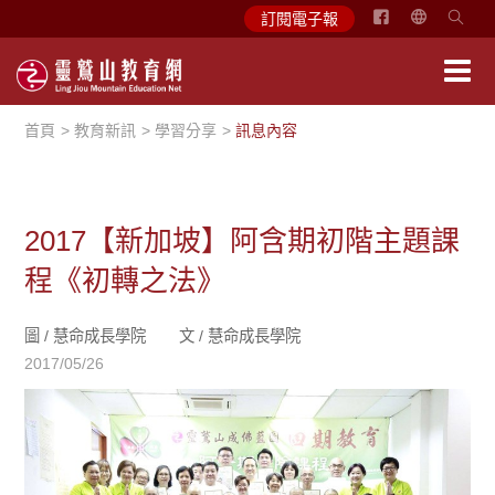
简
訂閱電子報
体
中
文
首頁
教育新訊
學習分享
訊息內容
English
2017【新加坡】阿含期初階主題課
程《初轉之法》
圖 /
慧命成長學院
文 /
慧命成長學院
2017/05/26