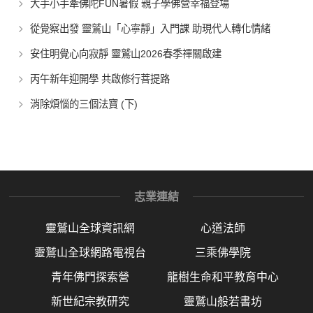
大手小手牽佛陀FUN暑假 親子學佛營幸福登場
從覺察出發 靈鷲山「心寧靜」入門課 助現代人轉化情緒
安住明覺心向寂靜 靈鷲山2026春季禪關啟建
丙午新年迎開學 共啟修行菩提路
消除煩惱的三個法寶 (下)
志業連結
靈鷲山全球資訊網
心道法師
靈鷲山全球網路電視台
三乘佛學院
青年佛門探索營
龍樹生命和平教育中心
新世紀宗教研究
靈鷲山般若書坊