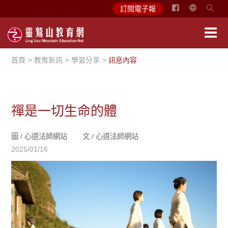
简
訂閱電子報
体
中
文
首頁
教育新訊
學習分享
訊息內容
English
禪是一切生命的體
圖 /
心道法師網站
文 /
心道法師網站
2025/01/16