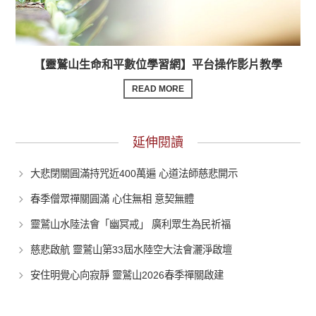
【靈鷲山生命和平數位學習網】平台操作影片教學
READ MORE
延伸閱讀
大悲閉關圓滿持咒近400萬遍 心道法師慈悲開示
春季僧眾禪關圓滿 心住無相 意契無體
靈鷲山水陸法會「幽冥戒」 廣利眾生為民祈福
慈悲啟航 靈鷲山第33屆水陸空大法會灑淨啟壇
安住明覺心向寂靜 靈鷲山2026春季禪關啟建