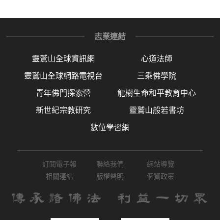
志業連結
靈鷲山全球資訊網
心道法師
靈鷲山全球網路電視台
三乘佛學院
青年佛門探索營
龍樹生命和平教育中心
新世紀宗教研究
靈鷲山般若書坊
數位學習網
訂閱電子報
聯絡我們
網站導覽
相關連結
版權聲明
個資政策