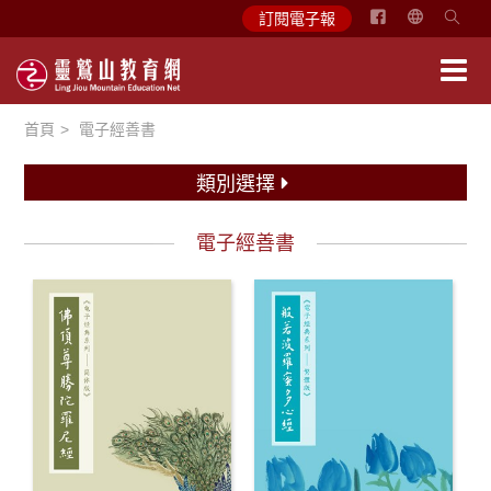
简
訂閱電子報
体
中
文
首頁
電子經善書
English
類別選擇
電子經善書