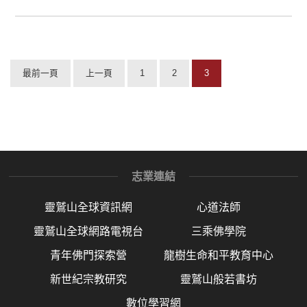
最前一頁
上一頁
1
2
3
志業連結
靈鷲山全球資訊網
心道法師
靈鷲山全球網路電視台
三乘佛學院
青年佛門探索營
龍樹生命和平教育中心
新世紀宗教研究
靈鷲山般若書坊
數位學習網