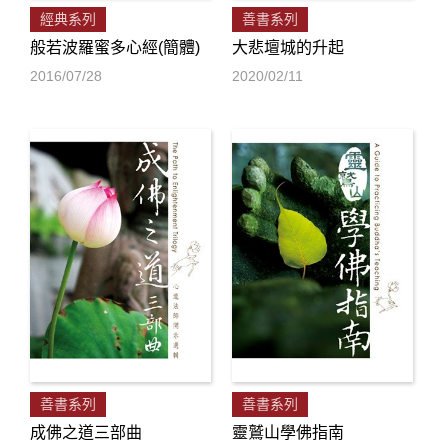
經典系列
善書系列
般若波羅蜜多心經(簡體)
大悲壇城的升起
2016/07/28
2020/02/11
善書系列
善書系列
成佛之道三部曲
靈鷲山學佛指南