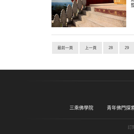
最前一頁
上一頁
28
29
三乘佛學院
青年佛門探
訂