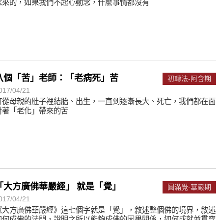
念來的，如果我們不起心動念，什麼事情都沒有
八個「苦」老師：「老病死」苦
初轉法-阿含期
017/04/21
打從母親的肚子裡結胎、出生，一直到逐漸長大、死亡，我們都在面
對著「老化」帶來的苦
「大方廣佛華嚴經」 就是「覺」
圓滿覺-華嚴期
017/04/21
《大方廣佛華嚴經》這七個字就是「覺」，敘述整個佛的境界，敘述
如何成佛的法門，說明之所以能夠成佛的因果關係，如何成就並貫穿