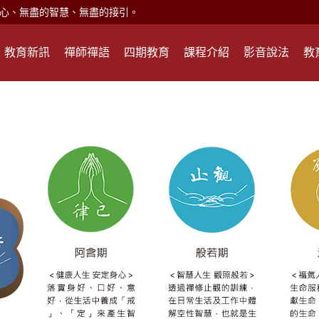
現。
心頭就開。
教育新訊
禪師禪語
四期教育
課程介紹
影音說法
教
何在？
遙，讓生命更寬廣。
惡業；正面積極樂觀，就是生活禪。
能沉澱，才能傾聽。
滅。
心、無盡的智慧、無盡的接引。
現。
心頭就開。
何在？