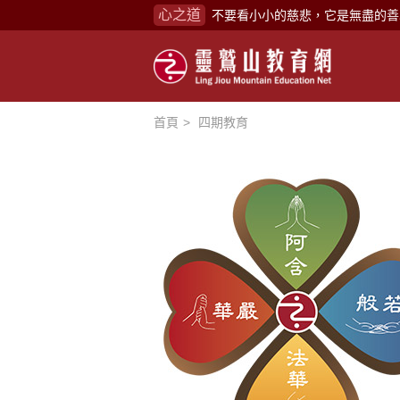
心之道
禪修，讓思緒單純，讓靈性清楚顯
念頭在心頭，不舒服；轉個念頭，
煩惱如同下雨，當雨過天晴，雨復
懂得消化煩惱，便能讓生活自在逍
首頁
四期教育
負面是惡業，消極是惡業，悲觀是
生命是不斷流動地，安靜下來，才
不執著、不妄想，當下即圓滿。
心不跟隨現下煩惱，不隨就不會生
學佛，就是學著拭去塵埃。
不要看小小的慈悲，它是無盡的善
禪修，讓思緒單純，讓靈性清楚顯
念頭在心頭，不舒服；轉個念頭，
煩惱如同下雨，當雨過天晴，雨復