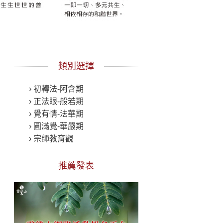
類別選擇
› 初轉法-阿含期
› 正法眼-般若期
› 覺有情-法華期
› 圓滿覺-華嚴期
› 宗師教育觀
推薦發表