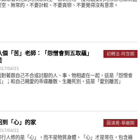
是空、無常的，不要計較、不要貪戀、不要覺得沒有意思。
八個「苦」老師：「怨憎會到五取蘊」
初轉法-阿含期
苦
017/04/21
面對著跟自己不合或討厭的人、事、物相處在一起，這是「怨憎會
苦」；和自己親愛的乖違離散、生離死別，這是「愛別離苦」
回到「心」的家
圓滿覺-華嚴期
017/04/21
修行人修的是「心」，而不是物質身體，「心」才是常在，包含遍