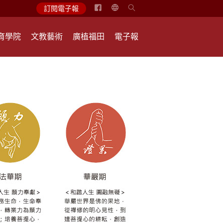
简
訂閱電子報
体
中
育學院
文教藝術
廣植福田
電子報
文
English