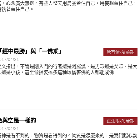
滿，心念廣大無邊。有些人整天用烏雲蓋住自己，用妄想蓋住自己，
用執著蓋住自己。
「經中最勝」與「一佛乘」
覺有情-法華期
017/04/21
經文指出，不管是剛入門的行者還是阿羅漢、是男眾還是女眾、是大
人還是小孩，甚至像提婆達多這種壞僧害佛的人都能成佛
色與空是一樣的
正法眼-般若期
017/04/21
精神是看不到的，物質是看得到的。物質是怎麼來的，是我們起心動