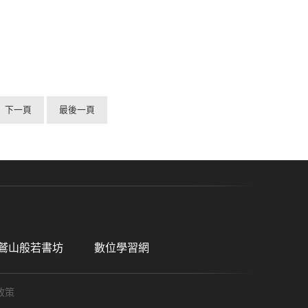
下一頁
最後一頁
鷲山般若書坊
數位學習網
政策