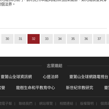
整個法界。
30
31
32
33
34
35
36
37
志業連結
靈鷲山全球資訊網
心道法師
靈鷲山全球網路電視台
索營
龍樹生命和平教育中心
新世紀宗教研究
靈
閱電子報
|
聯絡我們
|
網站導覽
|
相關連結
|
版權聲明
|
個資