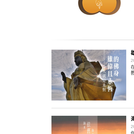
懂得消化煩惱，便能讓生活自在逍
負面是惡業，消極是惡業，悲觀是
生命是不斷流動地，安靜下來，才
不執著、不妄想，當下即圓滿。
2
2