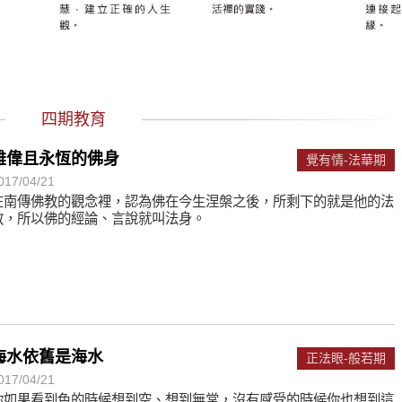
遙，讓生命更寬廣。
惡業；正面積極樂觀，就是生活禪。
能沉澱，才能傾聽。
四期教育
雄偉且永恆的佛身
覺有情-法華期
017/04/21
在南傳佛教的觀念裡，認為佛在今生涅槃之後，所剩下的就是他的法
教，所以佛的經論、言說就叫法身。
海水依舊是海水
正法眼-般若期
017/04/21
你如果看到色的時候想到空、想到無常，沒有感受的時候你也想到這