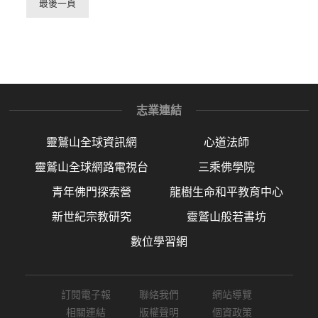
最後一頁
志業連結
靈鷲山全球資訊網
心道法師
靈鷲山全球網路電視台
三乘佛學院
青年佛門探索營
龍樹生命和平教育中心
新世紀宗教研究
靈鷲山般若書坊
數位學習網
訂閱電子報
聯絡我們
網站導覽
相關連結
版權聲明
個資政策