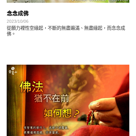
念念成佛
2023/10/06
從願力裡性空緣起，不斷的無盡遍滿、無盡緣起，而念念成
佛。
覺有情-法華期