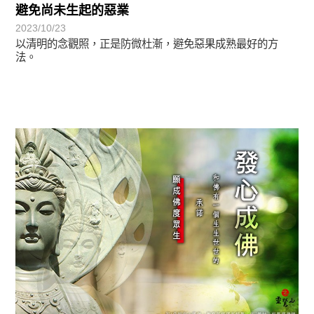
避免尚未生起的惡業
2023/10/23
以清明的念觀照，正是防微杜漸，避免惡果成熟最好的方
法。
圓滿覺-華嚴期