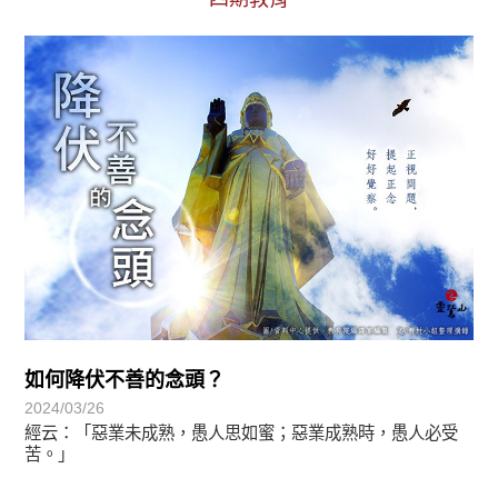
初轉法-阿含期
如何降伏不善的念頭？
2024/03/26
經云：「惡業未成熟，愚人思如蜜；惡業成熟時，愚人必受
苦。」