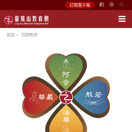
简
訂閱電子報
体
中
文
首頁
四期教育
English