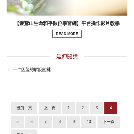
【靈鷲山生命和平數位學習網】平台操作影片教學
READ MORE
延伸閱讀
十二因緣的解脫關鍵
最前一頁
上一頁
1
2
3
4
5
6
7
8
9
10
下一頁