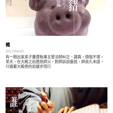
豬
2017/04/20
有一剛出家弟子屢遭執事主管法師糾正、譴責，煩惱不堪。
某天，在大殿之前遇見師父，對師訴說委屈，師良久未語，
只循著大殿旁的岩緩步而行
禪師與我