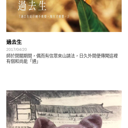
過去生
2017/04/20
師於閉關期間，偶而有信眾來山請法，日久外間便傳聞這裡
有個和尚能「通」
禪師與我