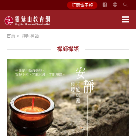
简
訂閱電子報
体
中
文
首頁
禪師禪語
English
禪師禪語
禪師語錄