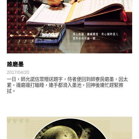
誰磨墨
2017/04/20
一日，師允諾信眾贈送題字，侍者便回到師寮房磨墨，因太
累，邊磨邊打瞌睡，連手都滑入墨池，回神後連忙趕緊擦
拭。
禪師與我