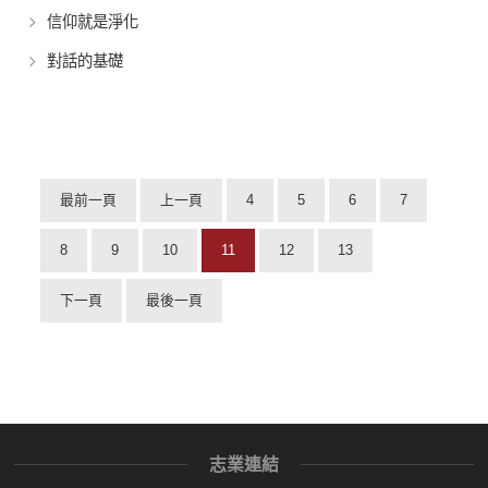
信仰就是淨化
對話的基礎
最前一頁
上一頁
4
5
6
7
8
9
10
11
12
13
下一頁
最後一頁
志業連結