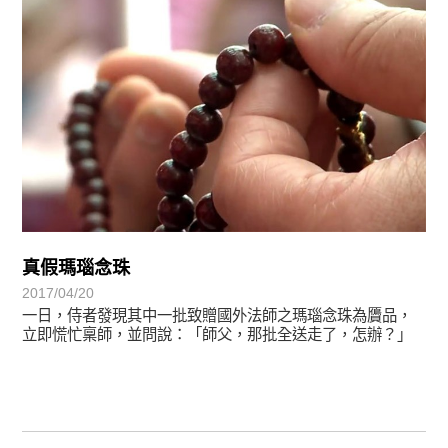
真假瑪瑙念珠
2017/04/20
一日，侍者發現其中一批致贈國外法師之瑪瑙念珠為贗品，
立即慌忙稟師，並問說：「師父，那批全送走了，怎辦？」