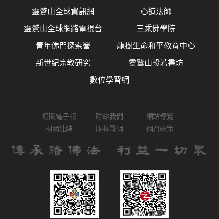
靈鷲山全球資訊網
心道法師
靈鷲山全球網路電視台
三乘佛學院
青年佛門探索營
龍樹生命和平教育中心
新世紀宗教研究
靈鷲山般若書坊
數位學習網
訂閱電子報
聯絡我們
網站導覽
相關連結
版權聲明
個資政策