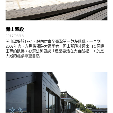
開山聖殿
2017/08/18
開山聖殿於1984，殿內供奉全臺灣第一尊左臥佛，一直到
2007年底，左臥佛遷駐大禪堂旁，開山聖殿才迎來自泰國僧
王寺的臥佛。心道法師曾說「建築要活在大自然裡」，於是
大殿的建築尊重自然
靈鷲映象