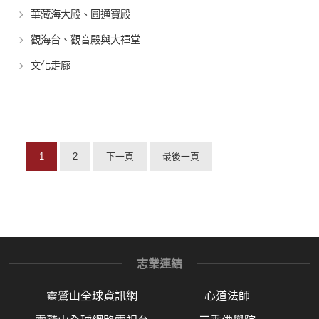
華藏海大殿、圓通寶殿
觀海台、觀音殿與大禪堂
文化走廊
1
2
下一頁
最後一頁
志業連結
靈鷲山全球資訊網
心道法師