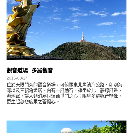
觀音道場--多羅觀音
2015/09/24
位於天眼門旁的觀音道場，可俯瞰東北角濱海公路、卯澳海
灣以及三貂角燈塔，內有一風動石，禪坐於此，靜聽風聲、
海潮聲，讓人頓消塵世煩躁爭鬥之心；眼望多羅觀音塑像，
更生起慈悲度眾之菩提心。
靈鷲映象