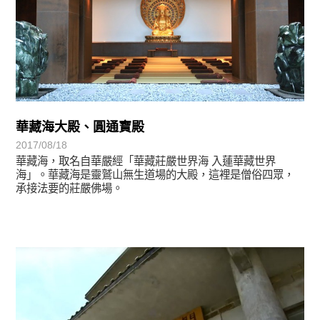
華藏海大殿、圓通寶殿
2017/08/18
華藏海，取名自華嚴經「華藏莊嚴世界海 入蓮華藏世界
海」。華藏海是靈鷲山無生道場的大殿，這裡是僧俗四眾，
承接法要的莊嚴佛場。
靈鷲映象