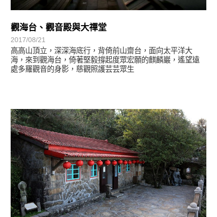
觀海台、觀音殿與大禪堂
2017/08/21
高高山頂立，深深海底行，背倚前山齋台，面向太平洋大
海，來到觀海台，倚著堅毅撐起度眾宏願的麒麟巖，遙望遠
處多羅觀音的身影，慈觀照護芸芸眾生
靈鷲映象