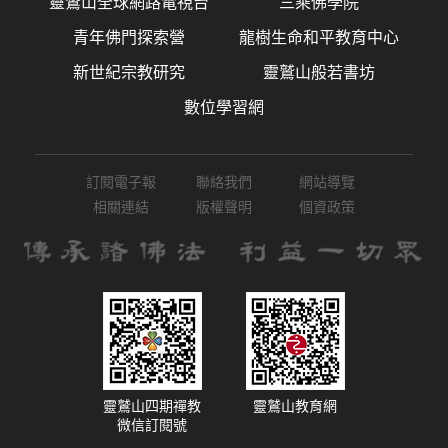
靈鷲山全球網路電視台
三乘佛學院
青年佛門探索營
龍樹生命和平教育中心
新世紀宗教研究
靈鷲山般若書坊
數位學習網
訂閱電子報
聯絡我們
網站導覽
相關連結
版權聲明
個資政策
靈鷲山四期禪教
靈鷲山教育網
微信訂閱號