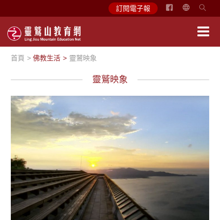
简
訂閱電子報
体
中
文
首頁
佛教生活
靈鷲映象
English
靈鷲映象
靈鷲映象