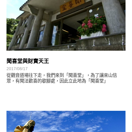
聞喜堂與財寶天王
2017/08/17
從觀音道場往下走，我們來到「聞喜堂」，為了讓來山信
眾，有聞法歡喜的歇腳處，因此立此地為「聞喜堂」
靈鷲映象