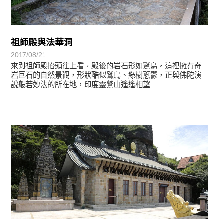
祖師殿與法華洞
2017/08/21
來到祖師殿抬頭往上看，殿後的岩石形如鷲鳥，這裡擁有奇
岩巨石的自然景觀，形狀酷似鷲鳥、綠樹蔥鬱，正與佛陀演
說般若妙法的所在地，印度靈鷲山遙遙相望
靈鷲映象