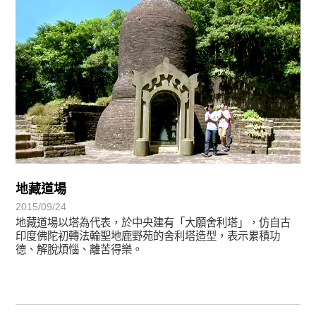
地藏道場
2015/09/24
地藏道場以塔為代表，於中央建有「大願舍利塔」，仿自古
印度佛陀初轉法輪聖地鹿野苑的舍利塔造型，表示累積功
德、解脫煩惱、離苦得樂。