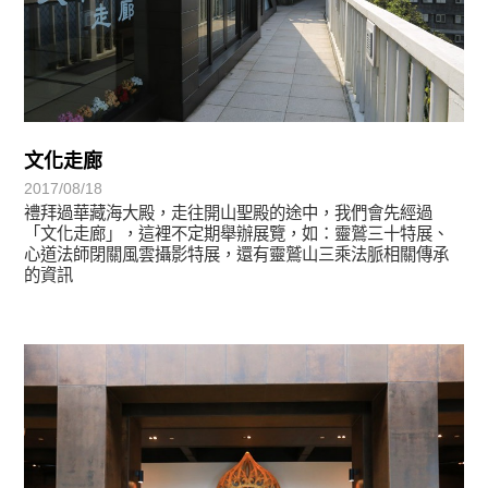
文化走廊
2017/08/18
禮拜過華藏海大殿，走往開山聖殿的途中，我們會先經過
「文化走廊」，這裡不定期舉辦展覽，如：靈鷲三十特展、
心道法師閉關風雲攝影特展，還有靈鷲山三乘法脈相關傳承
的資訊
靈鷲映象