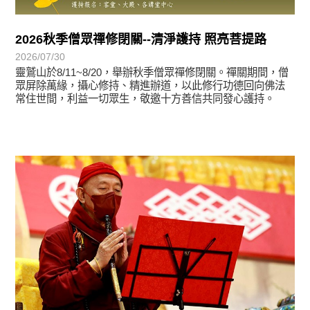
2026秋季僧眾禪修閉關--清淨護持 照亮菩提路
2026/07/30
靈鷲山於8/11~8/20，舉辦秋季僧眾禪修閉關。禪關期間，僧
眾屏除萬緣，攝心修持、精進辦道，以此修行功德回向佛法
常住世間，利益一切眾生，敬邀十方善信共同發心護持。
學習分享