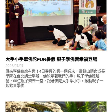
大手小手牽佛陀FUN暑假 親子學佛營幸福登場
2026/07/07
原來學佛這麼有趣！4日暑假的第一個週末，靈鷲山慧命成長
學院在台北講堂舉辦「佛陀牽著我們的手」親子學佛體驗
營，60位親子齊聚一堂，跟著佛陀大手牽小手，啟動親子一
起歡喜學佛
學習分享