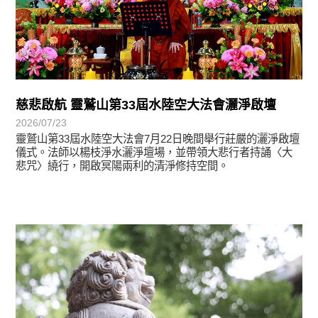
慈悲啟航 靈鷲山第33屆水陸空大法會灑淨啟壇
2026/07/23
靈鷲山第33屆水陸空大法會7月22日晚間舉行莊嚴的灑淨啟壇
儀式。法師以楊枝淨水灑淨壇場，並帶領大悲行者持誦〈大
悲咒〉繞行，開啟冥陽兩利的清淨修持空間。
學習分享