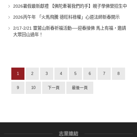
2026暑假最新獻禮 【佛陀牽著我們的手】親子學佛營招生中
2026丙午年 「火馬飛騰 德旺科祿權」心道法師新春開示
2/17-2/21 靈鷲山新春祈福活動──迎春接佛 馬上有福，邀請
大眾回山過年！
1
2
3
4
5
6
7
8
9
10
下一頁
最後一頁
志業連結