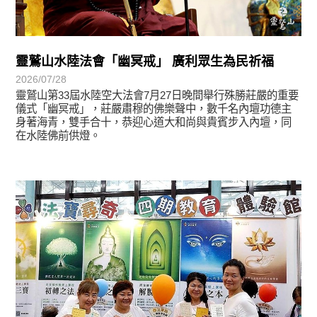
靈鷲山水陸法會「幽冥戒」 廣利眾生為民祈福
2026/07/28
靈鷲山第33屆水陸空大法會7月27日晚間舉行殊勝莊嚴的重要
儀式「幽冥戒」，莊嚴肅穆的佛樂聲中，數千名內壇功德主
身著海青，雙手合十，恭迎心道大和尚與貴賓步入內壇，同
在水陸佛前供燈。
學習分享