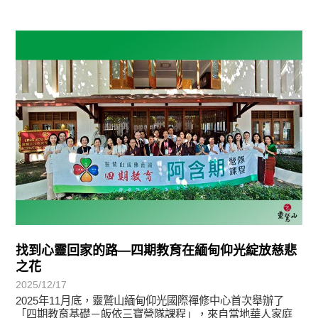
學習分享
找到心靈回家的路—四期教育在緬甸仰光綻放慈悲
之花
2025/12/17
2025年11月底，靈鷲山緬甸仰光國際禪修中心首次舉辦了
「四期教育基礎－皈依三寶營隊課程」，來自當地華人家庭