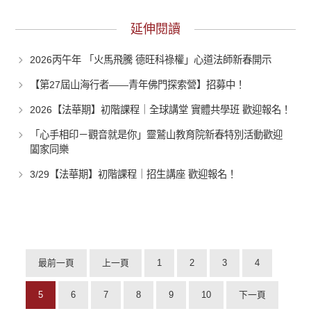
延伸閱讀
2026丙午年 「火馬飛騰 德旺科祿權」心道法師新春開示
【第27屆山海行者——青年佛門探索營】招募中！
2026【法華期】初階課程｜全球講堂 實體共學班 歡迎報名！
「心手相印－觀音就是你」靈鷲山教育院新春特別活動歡迎
闔家同樂
3/29【法華期】初階課程｜招生講座 歡迎報名！
最前一頁
上一頁
1
2
3
4
5
6
7
8
9
10
下一頁