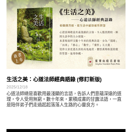
生活之美：心道法師經典語錄 (修訂新版)
2025/12/18
心道法師總是喜歡用最淺顯的言語，告訴人們意蘊深遠的道
理，令人受用無窮。數十年來，累積成書的甘露法語，一直
是陪伴弟子們走過起起落落人生路的心靈良方。