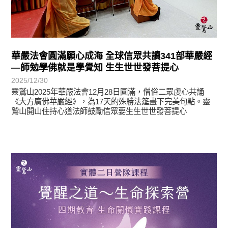
華嚴法會圓滿願心成海 全球信眾共讀341部華嚴經
—師勉學佛就是學覺知 生生世世發菩提心
2025/12/30
靈鷲山2025年華嚴法會12月28日圓滿，僧俗二眾虔心共誦
《大方廣佛華嚴經》，為17天的殊勝法筵畫下完美句點。靈
鷲山開山住持心道法師鼓勵信眾要生生世世發菩提心
最新消息