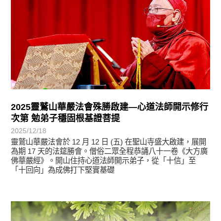
2025靈鷲山華嚴法會殊勝啟建—心道法師開示修行
次第 勉弟子穩固根基證菩提
2025/12/18
靈鷲山華嚴法會於 12 月 12 日 (五) 在聖山寺盛大啟建，展開
為期 17 天的法筵勝會。僧俗二眾全程恭誦八十一卷《大方廣
佛華嚴經》。開山住持心道法師開示弟子，從「十信」至
「十回向」為成佛打下堅實基礎
悅讀書香