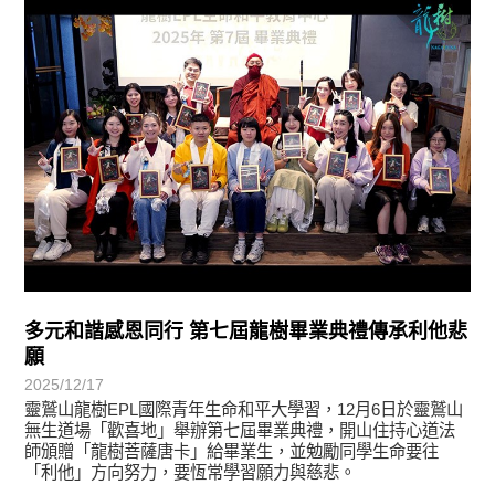
學習分享
多元和諧感恩同行 第七屆龍樹畢業典禮傳承利他悲
願
2025/12/17
靈鷲山龍樹EPL國際青年生命和平大學習，12月6日於靈鷲山
無生道場「歡喜地」舉辦第七屆畢業典禮，開山住持心道法
師頒贈「龍樹菩薩唐卡」給畢業生，並勉勵同學生命要往
「利他」方向努力，要恆常學習願力與慈悲。