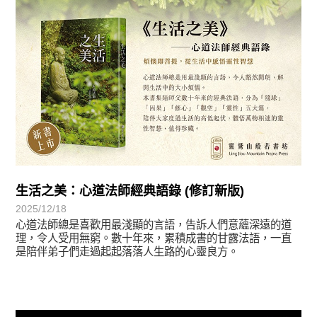
生活之美：心道法師經典語錄 (修訂新版)
2025/12/18
心道法師總是喜歡用最淺顯的言語，告訴人們意蘊深遠的道
理，令人受用無窮。數十年來，累積成書的甘露法語，一直
是陪伴弟子們走過起起落落人生路的心靈良方。