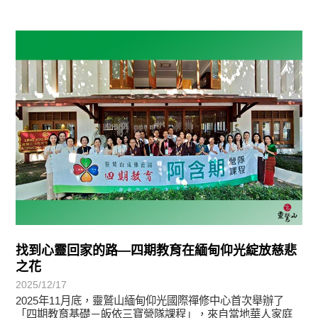
學習分享
找到心靈回家的路—四期教育在緬甸仰光綻放慈悲
之花
2025/12/17
2025年11月底，靈鷲山緬甸仰光國際禪修中心首次舉辦了
「四期教育基礎－皈依三寶營隊課程」，來自當地華人家庭