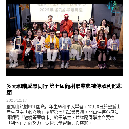
學習分享
多元和諧感恩同行 第七屆龍樹畢業典禮傳承利他悲
願
2025/12/17
靈鷲山龍樹EPL國際青年生命和平大學習，12月6日於靈鷲山
無生道場「歡喜地」舉辦第七屆畢業典禮，開山住持心道法
師頒贈「龍樹菩薩唐卡」給畢業生，並勉勵同學生命要往
「利他」方向努力，要恆常學習願力與慈悲。