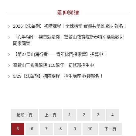
延伸閱讀
2026【法華期】初階課程｜全球講堂 實體共學班 歡迎報名！
「心手相印－觀音就是你」靈鷲山教育院新春特別活動歡迎
闔家同樂
【第27屆山海行者——青年佛門探索營】招募中！
靈鷲山三乘佛學院 115學年．初修部招生中
3/29【法華期】初階課程｜招生講座 歡迎報名！
最前一頁
上一頁
1
2
3
4
5
6
7
8
9
10
下一頁