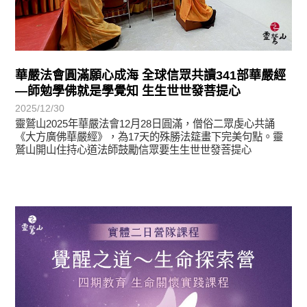
華嚴法會圓滿願心成海 全球信眾共讀341部華嚴經
—師勉學佛就是學覺知 生生世世發菩提心
2025/12/30
靈鷲山2025年華嚴法會12月28日圓滿，僧俗二眾虔心共誦
《大方廣佛華嚴經》，為17天的殊勝法筵畫下完美句點。靈
鷲山開山住持心道法師鼓勵信眾要生生世世發菩提心
最新消息