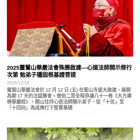
2025靈鷲山華嚴法會殊勝啟建—心道法師開示修行
次第 勉弟子穩固根基證菩提
2025/12/18
靈鷲山華嚴法會於 12 月 12 日 (五) 在聖山寺盛大啟建，展開
為期 17 天的法筵勝會。僧俗二眾全程恭誦八十一卷《大方廣
佛華嚴經》。開山住持心道法師開示弟子，從「十信」至
「十回向」為成佛打下堅實基礎
悅讀書香