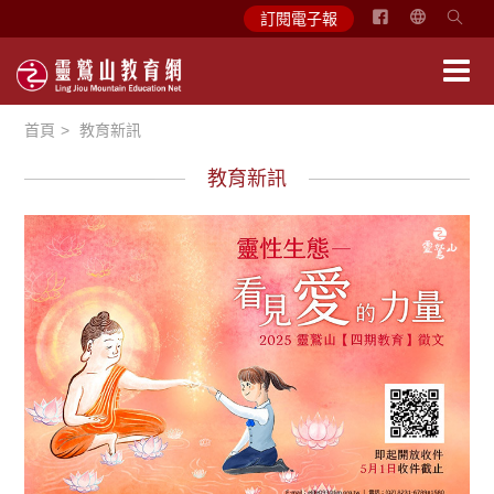
简
訂閱電子報
体
中
文
首頁
教育新訊
English
教育新訊
學習分享