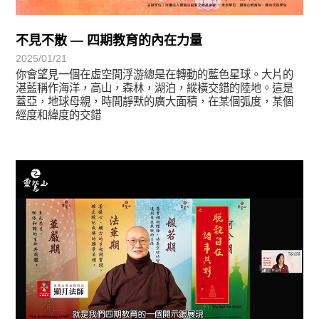
不見不散 — 四期教育的內在力量
2025/01/21
你會望見一個在虛空間浮游總是在轉動的藍色星球。大片的
湛藍稱作海洋，高山，森林，湖泊，縱橫交錯的陸地。這是
蓋亞，地球母親，時間靜默的廣大面積，在某個弧度，某個
經度和緯度的交錯
學習分享