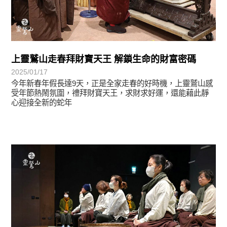
上靈鷲山走春拜財寶天王 解鎖生命的財富密碼
2025/01/17
今年新春年假長達9天，正是全家走春的好時機，上靈鷲山感
受年節熱鬧氛圍，禮拜財寶天王，求財求好運，還能藉此靜
心迎接全新的蛇年
學習分享