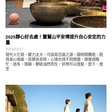
2025靜心好去處！靈鷲山平安禪提升自心安定的力
量
2025/01/17
現代人忙碌、壓力太大，可說是百病之源。跟時間賽跑，跑
得身心俱疲，就算休息時，心情也得不到閒適，總覺得瞎
忙、迷失，煩躁、鬰結油然而生，好想可以放鬆、放下、放
空
學習分享