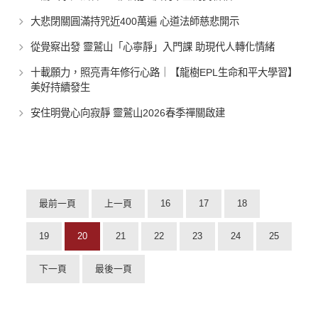
大悲閉關圓滿持咒近400萬遍 心道法師慈悲開示
從覺察出發 靈鷲山「心寧靜」入門課 助現代人轉化情緒
十載願力，照亮青年修行心路｜【龍樹EPL生命和平大學習】
美好持續發生
安住明覺心向寂靜 靈鷲山2026春季禪關啟建
最前一頁
上一頁
16
17
18
19
20
21
22
23
24
25
下一頁
最後一頁