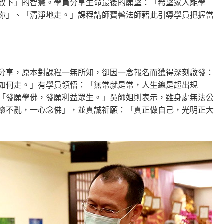
放下」的智慧。學員分享生命最後的願望：「希望家人能學
你」、「清淨地走。」課程講師寶髻法師藉此引導學員把握當
分享，原本對課程一無所知，卻因一念報名而獲得深刻啟發：
如何走。」有學員領悟：「無常就是常，人生總是超出規
「發願學佛，發願利益眾生。」吳師姐則表示，雖身處無法公
懷不亂，一心念佛」，並真誠祈願：「真正做自己，光明正大