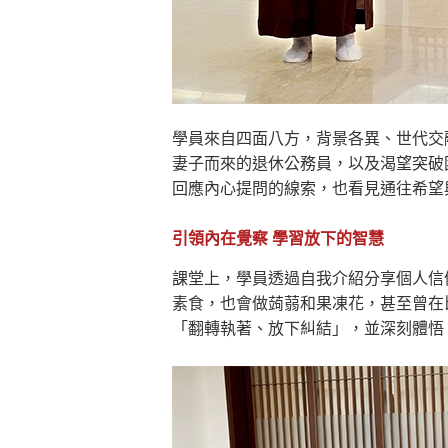
學員來自四面八方，背景各異、世代交
妻子而來的退休公務員，以及渴望突破
回應內心提問的線索，也看見通往希望
引領內在覺察 學習放下的智慧
課堂上，學員透過自我介紹分享個人信
素食，也會做蒟蒻和果凍花，甚至曾在
「翻轉執著、放下糾結」，並深刻體悟