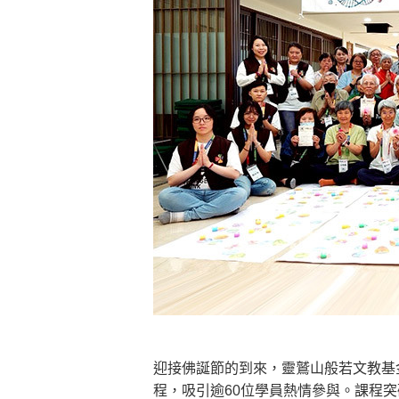
懂得消化煩惱，便能讓生活自在逍
負面是惡業，消極是惡業，悲觀是
生命是不斷流動地，安靜下來，才
不執著、不妄想，當下即圓滿。
迎接佛誕節的到來，靈鷲山般若文教基
程，吸引逾60位學員熱情參與。課程