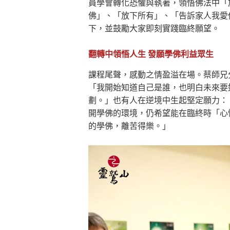
員學會轉化恐懼與執著，領悟佛法中「
佛」、「放下所有」、「告訴家人我愛
下，並鼓勵大家即刻實踐臨終願望。
翻轉中領悟人生 發願學佛利益眾生
課程尾聲，感動之情盈溢在場。蔡師兄
「我開始知道自己是誰，也明白未來要
劃。」也有人在逆境中生起堅定願力：
開學佛的環境，仍希望能在臨終時「心
的學佛，離苦得樂。」