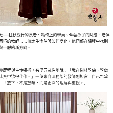
融──拄杖緩行的長者、輪椅上的學員、牽著孫子的阿嬤、陪伴
困境的教師……無論生命階段如何變化，他們都在課程中找到
與平靜的新方向。
仰歷程與生命轉折。有學員感性地說：「我在樹林學佛、學做
比賽中獲得佳作。」一位來自法務部的教師則坦言，自己希望
：「放下，不是放棄，而是更深的理解與重視。」