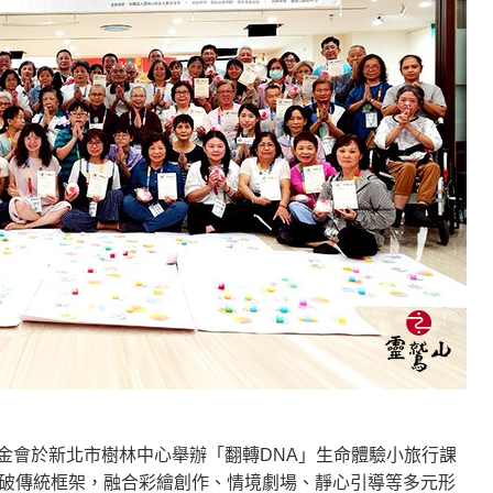
遙，讓生命更寬廣。
惡業；正面積極樂觀，就是生活禪。
能沉澱，才能傾聽。
金會於新北市樹林中心舉辦「翻轉DNA」生命體驗小旅行課
突破傳統框架，融合彩繪創作、情境劇場、靜心引導等多元形