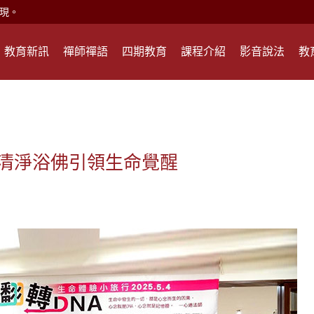
現。
心頭就開。
教育新訊
禪師禪語
四期教育
課程介紹
影音說法
教
何在？
遙，讓生命更寬廣。
惡業；正面積極樂觀，就是生活禪。
能沉澱，才能傾聽。
 清淨浴佛引領生命覺醒
滅。
心、無盡的智慧、無盡的接引。
現。
心頭就開。
何在？