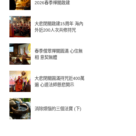
2026春季禪關啟建
大悲閉關啟建15周年 海內
外近200人次共修持咒
春季僧眾禪關圓滿 心住無
相 意契無體
大悲閉關圓滿持咒近400萬
遍 心道法師慈悲開示
消除煩惱的三個法寶 (下)