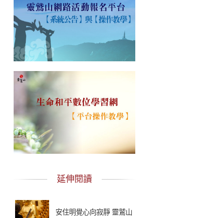
延伸閱讀
安住明覺心向寂靜 靈鷲山