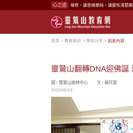
心之道
禪修，讓思緒單純，讓靈性清楚顯
念頭在心頭，不舒服；轉個念頭，
煩惱如同下雨，當雨過天晴，雨復
懂得消化煩惱，便能讓生活自在逍
首頁
教育新訊
學習分享
訊息內容
負面是惡業，消極是惡業，悲觀是
生命是不斷流動地，安靜下來，才
不執著、不妄想，當下即圓滿。
靈鷲山翻轉DNA迎佛誕
心不跟隨現下煩惱，不隨就不會生
圖 /
靈鷲山樹林中心
文 /
賴芃縈
學佛，就是學著拭去塵埃。
2025/05/19
不要看小小的慈悲，它是無盡的善
禪修，讓思緒單純，讓靈性清楚顯
念頭在心頭，不舒服；轉個念頭，
煩惱如同下雨，當雨過天晴，雨復