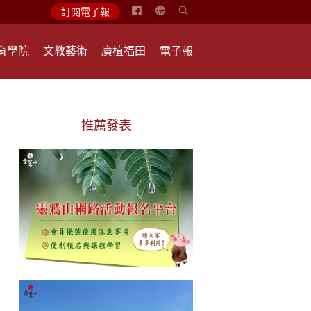
简
訂閱電子報
体
中
育學院
文教藝術
廣植福田
電子報
文
English
推薦發表