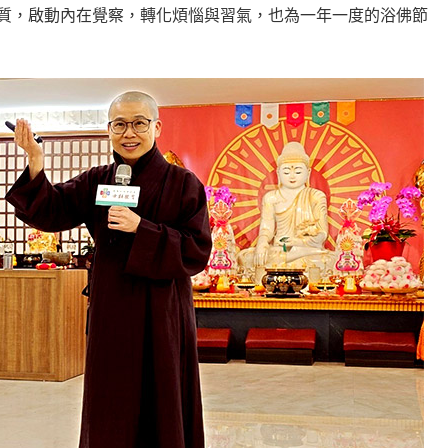
質，啟動內在覺察，轉化煩惱與習氣，也為一年一度的浴佛節